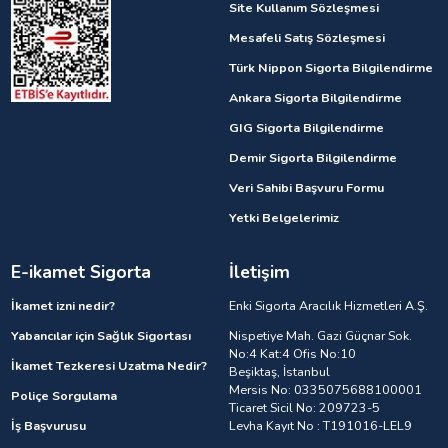
Site Kullanım Sözleşmesi
Mesafeli Satış Sözleşmesi
Türk Nippon Sigorta Bilgilendirme
Ankara Sigorta Bilgilendirme
GIG Sigorta Bilgilendirme
Demir Sigorta Bilgilendirme
Veri Sahibi Başvuru Formu
Yetki Belgelerimiz
E-ikamet Sigorta
İletişim
İkamet izni nedir?
Enki Sigorta Aracılık Hizmetleri A.Ş.
Yabancılar için Sağlık Sigortası
Nispetiye Mah. Gazi Güçnar Sok.
No:4 Kat:4 Ofis No:10
İkamet Tezkeresi Uzatma Nedir?
Beşiktaş, İstanbul
Mersis No: 0335075688100001
Poliçe Sorgulama
Ticaret Sicil No: 209723-5
İş Başvurusu
Levha Kayıt No : T191016-LEL9