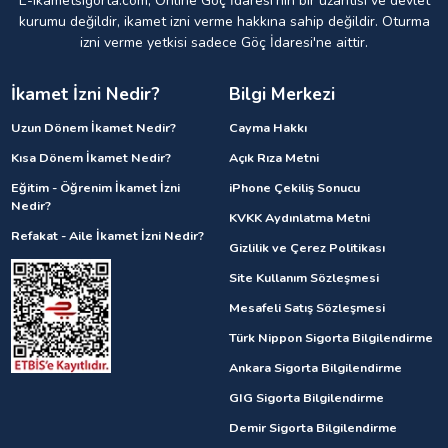
E-Ikametsigorta.com, Online Göç İdaresi'nin bir uzantısı ve devlet
kurumu değildir, ikamet izni verme hakkına sahip değildir. Oturma
izni verme yetkisi sadece Göç İdaresi'ne aittir.
İkamet İzni Nedir?
Bilgi Merkezi
Uzun Dönem İkamet Nedir?
Cayma Hakkı
Kısa Dönem İkamet Nedir?
Açık Rıza Metni
Eğitim - Öğrenim İkamet İzni
iPhone Çekiliş Sonucu
Nedir?
KVKK Aydınlatma Metni
Refakat - Aile İkamet İzni Nedir?
Gizlilik ve Çerez Politikası
Site Kullanım Sözleşmesi
Mesafeli Satış Sözleşmesi
Türk Nippon Sigorta Bilgilendirme
Ankara Sigorta Bilgilendirme
GIG Sigorta Bilgilendirme
Demir Sigorta Bilgilendirme