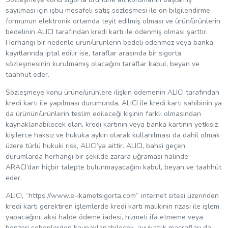
sayılması için işbu mesafeli satış sözleşmesi ile ön bilgilendirme
formunun elektronik ortamda teyit edilmiş olması ve ürün/ürünlerin
bedelinin ALICI tarafından kredi kartı ile ödenmiş olması şarttır.
Herhangi bir nedenle ürün/ürünlerin bedeli ödenmez veya banka
kayıtlarında iptal edilir ise, taraflar arasında bir sigorta
sözleşmesinin kurulmamış olacağını taraflar kabul, beyan ve
taahhüt eder.
Sözleşmeye konu ürüne/ürünlere ilişkin ödemenin ALICI tarafından
kredi kartı ile yapılması durumunda, ALICI ile kredi kartı sahibinin ya
da ürünün/ürünlerin teslim edileceği kişinin farklı olmasından
kaynaklanabilecek olan, kredi kartının veya banka kartının yetkisiz
kişilerce haksız ve hukuka aykırı olarak kullanılması da dahil olmak
üzere türlü hukuki risk, ALICI’ya aittir. ALICI, bahsi geçen
durumlarda herhangi bir şekilde zarara uğraması halinde
ARACI’dan hiçbir talepte bulunmayacağını kabul, beyan ve taahhüt
eder.
ALICI, “https://www.e-ikametsigorta.com” internet sitesi üzerinden
kredi kartı gerektiren işlemlerde kredi kartı malikinin rızası ile işlem
yapacağını; aksi halde ödeme iadesi, hizmeti ifa etmeme veya
benzeri sebeplerden kaynaklanabilecek, avukatlık masrafları da