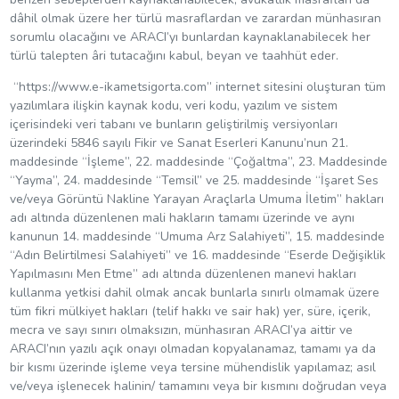
dâhil olmak üzere her türlü masraflardan ve zarardan münhasıran
sorumlu olacağını ve ARACI’yı bunlardan kaynaklanabilecek her
türlü talepten âri tutacağını kabul, beyan ve taahhüt eder.
“https://www.e-ikametsigorta.com” internet sitesini oluşturan tüm
yazılımlara ilişkin kaynak kodu, veri kodu, yazılım ve sistem
içerisindeki veri tabanı ve bunların geliştirilmiş versiyonları
üzerindeki 5846 sayılı Fikir ve Sanat Eserleri Kanunu’nun 21.
maddesinde “İşleme”, 22. maddesinde “Çoğaltma”, 23. Maddesinde
“Yayma”, 24. maddesinde “Temsil” ve 25. maddesinde “İşaret Ses
ve/veya Görüntü Nakline Yarayan Araçlarla Umuma İletim” hakları
adı altında düzenlenen mali hakların tamamı üzerinde ve aynı
kanunun 14. maddesinde “Umuma Arz Salahiyeti”, 15. maddesinde
“Adın Belirtilmesi Salahiyeti” ve 16. maddesinde “Eserde Değişiklik
Yapılmasını Men Etme” adı altında düzenlenen manevi hakları
kullanma yetkisi dahil olmak ancak bunlarla sınırlı olmamak üzere
tüm fikri mülkiyet hakları (telif hakkı ve sair hak) yer, süre, içerik,
mecra ve sayı sınırı olmaksızın, münhasıran ARACI’ya aittir ve
ARACI’nın yazılı açık onayı olmadan kopyalanamaz, tamamı ya da
bir kısmı üzerinde işleme veya tersine mühendislik yapılamaz; asıl
ve/veya işlenecek halinin/ tamamını veya bir kısmını doğrudan veya