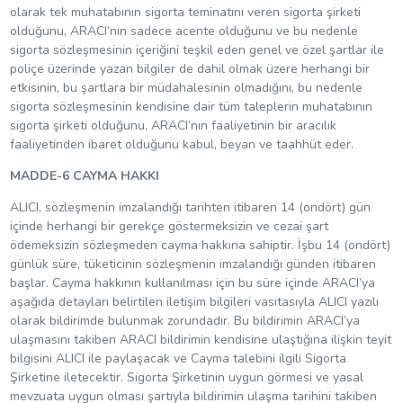
olarak tek muhatabının sigorta teminatını veren sigorta şirketi
olduğunu, ARACI’nın sadece acente olduğunu ve bu nedenle
sigorta sözleşmesinin içeriğini teşkil eden genel ve özel şartlar ile
poliçe üzerinde yazan bilgiler de dahil olmak üzere herhangi bir
etkisinin, bu şartlara bir müdahalesinin olmadığını, bu nedenle
sigorta sözleşmesinin kendisine dair tüm taleplerin muhatabının
sigorta şirketi olduğunu, ARACI’nın faaliyetinin bir aracılık
faaliyetinden ibaret olduğunu kabul, beyan ve taahhüt eder.
MADDE-6 CAYMA HAKKI
ALICI, sözleşmenin imzalandığı tarihten itibaren 14 (ondört) gün
içinde herhangi bir gerekçe göstermeksizin ve cezai şart
ödemeksizin sözleşmeden cayma hakkına sahiptir. İşbu 14 (ondört)
günlük süre, tüketicinin sözleşmenin imzalandığı günden itibaren
başlar. Cayma hakkının kullanılması için bu süre içinde ARACI’ya
aşağıda detayları belirtilen iletişim bilgileri vasıtasıyla ALICI yazılı
olarak bildirimde bulunmak zorundadır. Bu bildirimin ARACI’ya
ulaşmasını takiben ARACI bildirimin kendisine ulaştığına ilişkin teyit
bilgisini ALICI ile paylaşacak ve Cayma talebini ilgili Sigorta
Şirketine iletecektir. Sigorta Şirketinin uygun görmesi ve yasal
mevzuata uygun olması şartıyla bildirimin ulaşma tarihini takiben