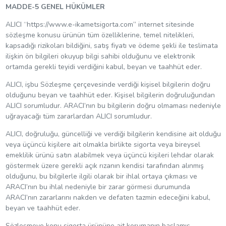
MADDE-5 GENEL HÜKÜMLER
ALICI “https://www.e-ikametsigorta.com” internet sitesinde
sözleşme konusu ürünün tüm özelliklerine, temel nitelikleri,
kapsadığı rizikoları bildiğini, satış fiyatı ve ödeme şekli ile teslimata
ilişkin ön bilgileri okuyup bilgi sahibi olduğunu ve elektronik
ortamda gerekli teyidi verdiğini kabul, beyan ve taahhüt eder.
ALICI, işbu Sözleşme çerçevesinde verdiği kişisel bilgilerin doğru
olduğunu beyan ve taahhüt eder. Kişisel bilgilerin doğruluğundan
ALICI sorumludur. ARACI’nın bu bilgilerin doğru olmaması nedeniyle
uğrayacağı tüm zararlardan ALICI sorumludur.
ALICI, doğruluğu, güncelliği ve verdiği bilgilerin kendisine ait olduğu
veya üçüncü kişilere ait olmakla birlikte sigorta veya bireysel
emeklilik ürünü satın alabilmek veya üçüncü kişileri lehdar olarak
göstermek üzere gerekli açık rızanın kendisi tarafından alınmış
olduğunu, bu bilgilerle ilgili olarak bir ihlal ortaya çıkması ve
ARACI’nın bu ihlal nedeniyle bir zarar görmesi durumunda
ARACI’nın zararlarını nakden ve defaten tazmin edeceğini kabul,
beyan ve taahhüt eder.
Sözleşmeye konu sigorta ürününe ait korumanın başlamış