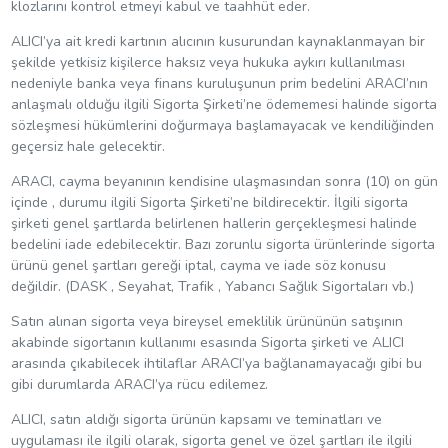
klozlarını kontrol etmeyi kabul ve taahhüt eder.
ALICI’ya ait kredi kartının alıcının kusurundan kaynaklanmayan bir
şekilde yetkisiz kişilerce haksız veya hukuka aykırı kullanılması
nedeniyle banka veya finans kuruluşunun prim bedelini ARACI’nın
anlaşmalı olduğu ilgili Sigorta Şirketi’ne ödememesi halinde sigorta
sözleşmesi hükümlerini doğurmaya başlamayacak ve kendiliğinden
geçersiz hale gelecektir.
ARACI, cayma beyanının kendisine ulaşmasından sonra (10) on gün
içinde , durumu ilgili Sigorta Şirketi’ne bildirecektir. İlgili sigorta
şirketi genel şartlarda belirlenen hallerin gerçekleşmesi halinde
bedelini iade edebilecektir. Bazı zorunlu sigorta ürünlerinde sigorta
ürünü genel şartları gereği iptal, cayma ve iade söz konusu
değildir. (DASK , Seyahat, Trafik , Yabancı Sağlık Sigortaları vb.)
Satın alınan sigorta veya bireysel emeklilik ürününün satışının
akabinde sigortanın kullanımı esasında Sigorta şirketi ve ALICI
arasında çıkabilecek ihtilaflar ARACI’ya bağlanamayacağı gibi bu
gibi durumlarda ARACI’ya rücu edilemez.
ALICI, satın aldığı sigorta ürünün kapsamı ve teminatları ve
uygulaması ile ilgili olarak, sigorta genel ve özel şartları ile ilgili