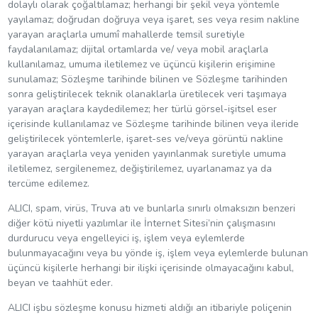
dolaylı olarak çoğaltılamaz; herhangi bir şekil veya yöntemle
yayılamaz; doğrudan doğruya veya işaret, ses veya resim nakline
yarayan araçlarla umumî mahallerde temsil suretiyle
faydalanılamaz; dijital ortamlarda ve/ veya mobil araçlarla
kullanılamaz, umuma iletilemez ve üçüncü kişilerin erişimine
sunulamaz; Sözleşme tarihinde bilinen ve Sözleşme tarihinden
sonra geliştirilecek teknik olanaklarla üretilecek veri taşımaya
yarayan araçlara kaydedilemez; her türlü görsel-işitsel eser
içerisinde kullanılamaz ve Sözleşme tarihinde bilinen veya ileride
geliştirilecek yöntemlerle, işaret-ses ve/veya görüntü nakline
yarayan araçlarla veya yeniden yayınlanmak suretiyle umuma
iletilemez, sergilenemez, değiştirilemez, uyarlanamaz ya da
tercüme edilemez.
ALICI, spam, virüs, Truva atı ve bunlarla sınırlı olmaksızın benzeri
diğer kötü niyetli yazılımlar ile İnternet Sitesi’nin çalışmasını
durdurucu veya engelleyici iş, işlem veya eylemlerde
bulunmayacağını veya bu yönde iş, işlem veya eylemlerde bulunan
üçüncü kişilerle herhangi bir ilişki içerisinde olmayacağını kabul,
beyan ve taahhüt eder.
ALICI işbu sözleşme konusu hizmeti aldığı an itibariyle poliçenin