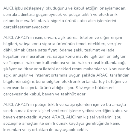
ALICI, işbu sözleşmeyi okuduğunu ve kabul ettiğini onaylamadan,
sonraki adımlara geçemeyecek ve poliçe teklifi ve elektronik
ortamda mesafeli olarak sigorta ürünü satın alım işlemlerini
gerçekleştiremeyecektir.
ALICI, ARACI’nın isim, unvan, açık adres, telefon ve diğer erişim
bilgileri, satışa konu sigorta ürününün temel nitelikleri, vergiler
dâhil olmak üzere satış fiyatı, ödeme şekli, teslimat ve iade
koşulları ve masrafları vs. satışa konu mal ile ilgili tüm ön bilgiler
ve “cayma” hakkının kullanılması ve bu hakkın nasıl kullanılacağı,
şikâyet ve itirazlarını iletebilecekleri resmi makamlar vs. konusunda
açık, anlaşılır ve internet ortamına uygun şekilde ARACI tarafından
bilgilendirildiğini, bu önbilgileri elektronik ortamda teyit ettiğini ve
sonrasında sigorta ürünü aldığını işbu Sözleşme hükümleri
çerçevesinde kabul, beyan ve taahhüt eder.
ALICI, ARACI’nın poliçe teklifi ve satışı işlemleri için ve bu amaçla
sınırlı olmak üzere kişisel verilerini işleme yetkisi verdiğini kabul ve
beyan etmektedir. Ayrıca ARACI, ALICI’nın kişisel verilerini işbu
sözleşme amaçları ile sınırlı olmak kaydıyla gerektiğinde kamu
kurumları ve iş ortakları ile paylaşabilecektir.