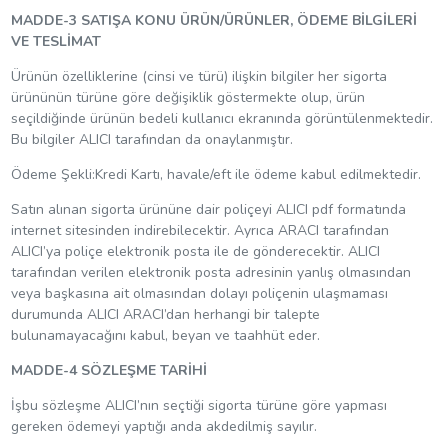
MADDE-3 SATIŞA KONU ÜRÜN/ÜRÜNLER, ÖDEME BİLGİLERİ
VE TESLİMAT
Ürünün özelliklerine (cinsi ve türü) ilişkin bilgiler her sigorta
ürününün türüne göre değişiklik göstermekte olup, ürün
seçildiğinde ürünün bedeli kullanıcı ekranında görüntülenmektedir.
Bu bilgiler ALICI tarafından da onaylanmıştır.
Ödeme Şekli:Kredi Kartı, havale/eft ile ödeme kabul edilmektedir.
Satın alınan sigorta ürününe dair poliçeyi ALICI pdf formatında
internet sitesinden indirebilecektir. Ayrıca ARACI tarafından
ALICI’ya poliçe elektronik posta ile de gönderecektir. ALICI
tarafından verilen elektronik posta adresinin yanlış olmasından
veya başkasına ait olmasından dolayı poliçenin ulaşmaması
durumunda ALICI ARACI’dan herhangi bir talepte
bulunamayacağını kabul, beyan ve taahhüt eder.
MADDE-4 SÖZLEŞME TARİHİ
İşbu sözleşme ALICI’nın seçtiği sigorta türüne göre yapması
gereken ödemeyi yaptığı anda akdedilmiş sayılır.