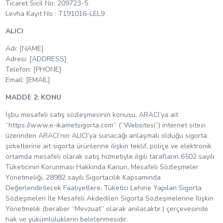
Ticaret Sicil No: 209723-5
Levha Kayıt No : T191016-LEL9
ALICI
Adı: [NAME]
Adresi: [ADDRESS]
Telefon: [PHONE]
Email: [EMAIL]
MADDE 2: KONU
İşbu mesafeli satış sözleşmesinin konusu, ARACI’ya ait
“https://www.e-ikametsigorta.com” (“Websitesi”) internet sitesi
üzerinden ARACI’nın ALICI’ya sunacağı anlaşmalı olduğu sigorta
şirketlerine ait sigorta ürünlerine ilişkin teklif, poliçe ve elektronik
ortamda mesafeli olarak satış hizmetiyle ilgili tarafların 6502 sayılı
Tüketicinin Korunması Hakkında Kanun, Mesafeli Sözleşmeler
Yönetmeliği, 28982 sayılı Sigortacılık Kapsamında
Değerlendirilecek Faaliyetlere, Tüketici Lehine Yapılan Sigorta
Sözleşmeleri İle Mesafeli Akdedilen Sigorta Sözleşmelerine İlişkin
Yönetmelik (beraber “Mevzuat” olarak anılacaktır.) çerçevesinde
hak ve yükümlülüklerin belirlenmesidir.