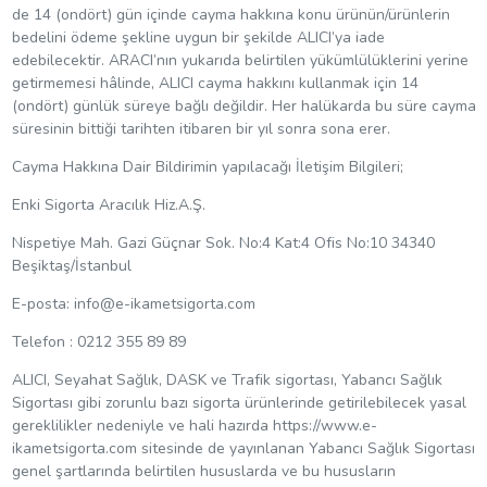
de 14 (ondört) gün içinde cayma hakkına konu ürünün/ürünlerin
bedelini ödeme şekline uygun bir şekilde ALICI’ya iade
edebilecektir. ARACI’nın yukarıda belirtilen yükümlülüklerini yerine
getirmemesi hâlinde, ALICI cayma hakkını kullanmak için 14
(ondört) günlük süreye bağlı değildir. Her halükarda bu süre cayma
süresinin bittiği tarihten itibaren bir yıl sonra sona erer.
Cayma Hakkına Dair Bildirimin yapılacağı İletişim Bilgileri;
Enki Sigorta Aracılık Hiz.A.Ş.
Nispetiye Mah. Gazi Güçnar Sok. No:4 Kat:4 Ofis No:10 34340
Beşiktaş/İstanbul
E-posta:
info@e-ikametsigorta.com
Telefon : 0212 355 89 89
ALICI, Seyahat Sağlık, DASK ve Trafik sigortası, Yabancı Sağlık
Sigortası gibi zorunlu bazı sigorta ürünlerinde getirilebilecek yasal
gereklilikler nedeniyle ve hali hazırda https://www.e-
ikametsigorta.com sitesinde de yayınlanan Yabancı Sağlık Sigortası
genel şartlarında belirtilen hususlarda ve bu hususların