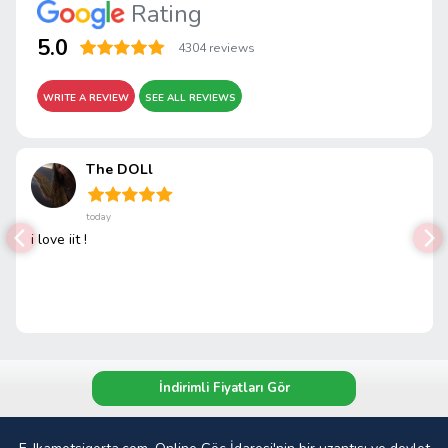
Rating
5.0
4304 reviews
WRITE A REVIEW
SEE ALL REVIEWS
The DOLl
today
i love iit !
İndirimli Fiyatları Gör