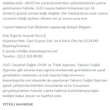
edebilecektir. ARACI’nın yukarıda belirtilen yükümlülüklerini yerine
getirmemesi hâlinde, ALICI cayma hakkını kullanmak için 14
(ondört) günlük süreye bağlı değildir. Her halükarda bu süre cayma
süresinin bittiği tarihten itibaren bir yıl sonra sona erer.
Cayma Hakkına Dair Bildirimin yapılacağı İletişim Bilgileri;
Enki Sigorta Aracılık Hiz.A.Ş.
Nispetiye Mah. Gazi Güçnar Sok. No:4 Kat:4 Ofis No:10 34340
Beşiktaş/İstanbul
E-posta:
info@e-ikametsigorta.com
Telefon : 0212 355 89 89
ALICI, Seyahat Sağlık, DASK ve Trafik sigortası, Yabancı Sağlık
Sigortası gibi zorunlu bazı sigorta ürünlerinde getirilebilecek yasal
gereklilikler nedeniyle ve hali hazırda https://www.e-
ikametsigorta.com sitesinde de yayınlanan Yabancı Sağlık Sigortası
genel şartlarında belirtilen hususlarda ve bu hususların
gerçekleşmemesi halinde cayma hakkının kullanılamayacağını
bildiğini kabul, beyan ve taahhüt eder.
YETKİLİ MAHKEME