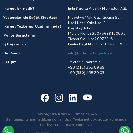
İkamet izni nedir?
Enki Sigorta Aracılık Hizmetleri A.Ş.
Yabancılar için Sağlık Sigortası
Nispetiye Mah. Gazi Güçnar Sok.
No:4 Kat:4 Ofis No:10
İkamet Tezkeresi Uzatma Nedir?
Beşiktaş, İstanbul
Mersis No: 0335075688100001
Poliçe Sorgulama
Ticaret Sicil No: 209723-5
İş Başvurusu
Levha Kayıt No : T191016-LEL9
Biz Kimiz?
info@e-ikametsigorta.com
İletişim
Telefon numaramız
+90 (212) 355 89 89
+90 (530) 468 20 03
Enki Sigorta Aracılık Hizmetleri A.Ş.
İşlemlerinizi tamamladıktan sonra https://e-ikamet.goc.gov.tr/ adresinden
randevunuzu almayı unutmayın!