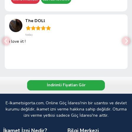
The DOLl
today
i love iit !
İndirimli Fiyatları Gör
E-Ikametsigorta.com, Online Göç İdaresi'nin bir uzantısı ve devlet
kurumu değildir, ikamet izni verme hakkına sahip değildir. Oturma
izni verme yetkisi sadece Göç İdaresi'ne aittir.
İkamet İzni Nedir?
Bilgi Merkezi