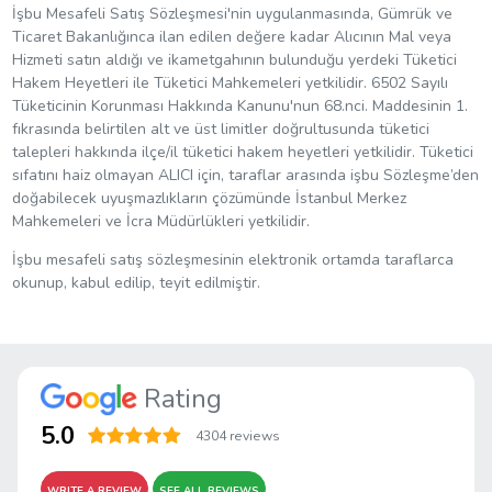
İşbu Mesafeli Satış Sözleşmesi'nin uygulanmasında, Gümrük ve
Ticaret Bakanlığınca ilan edilen değere kadar Alıcının Mal veya
Hizmeti satın aldığı ve ikametgahının bulunduğu yerdeki Tüketici
Hakem Heyetleri ile Tüketici Mahkemeleri yetkilidir. 6502 Sayılı
Tüketicinin Korunması Hakkında Kanunu'nun 68.nci. Maddesinin 1.
fıkrasında belirtilen alt ve üst limitler doğrultusunda tüketici
talepleri hakkında ilçe/il tüketici hakem heyetleri yetkilidir. Tüketici
sıfatını haiz olmayan ALICI için, taraflar arasında işbu Sözleşme’den
doğabilecek uyuşmazlıkların çözümünde İstanbul Merkez
Mahkemeleri ve İcra Müdürlükleri yetkilidir.
İşbu mesafeli satış sözleşmesinin elektronik ortamda taraflarca
okunup, kabul edilip, teyit edilmiştir.
Rating
5.0
4304 reviews
WRITE A REVIEW
SEE ALL REVIEWS