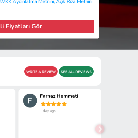
KVKK Aydınlatma Metnini,
Açık Rıza Metnini
li Fiyatları Gör
WRITE A REVIEW
SEE ALL REVIEWS
Farnaz Hemmati
1 day ago