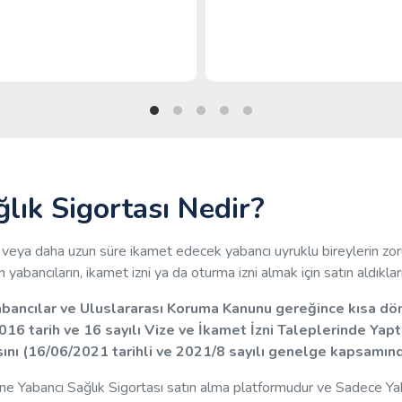
ğlık Sigortası Nedir?
l veya daha uzun süre ikamet edecek yabancı uyruklu bireylerin zoru
bancıların, ikamet izni ya da oturma izni almak için satın aldıkları 
ancılar ve Uluslararası Koruma Kanunu gereğince kısa dön
16 tarih ve 16 sayılı Vize ve İkamet İzni Taleplerinde Yaptır
ını (16/06/2021 tarihli ve 2021/8 sayılı genelge kapsamınd
ine Yabancı Sağlık Sigortası satın alma platformudur ve Sadece Yaba