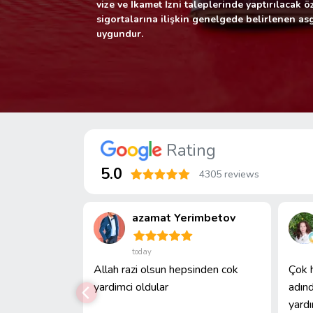
vize ve İkamet İzni taleplerinde yaptırılacak ö
sigortalarına ilişkin genelgede belirlenen as
uygundur.
Rating
5.0
4305 reviews
ибжанова
azamat Yerimbetov
today
сотруднику
Allah razi olsun hepsinden cok
Çok h
а полное
yardimci oldular
adınd
отличную
yardı