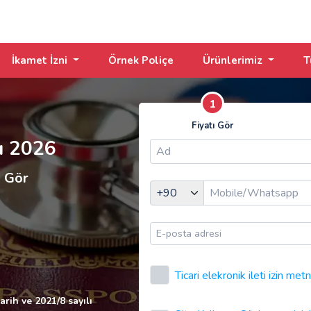
İkamet İzni
Örnek Poliçe
Ürünlerimiz
T
1
Fiyatı Gör
ı 2026
ı Gör
Ticari elekronik ileti izin metn
arih ve 2021/8 sayılı