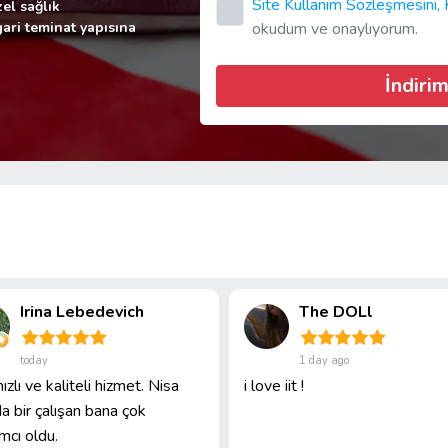
Site Kullanım Sözleşmesini,
zel sağlık
gari teminat yapısına
okudum ve onaylıyorum.
İndirim
Irina Lebedevich
The DOLl
today
1 day ago
ızlı ve kaliteli hizmet. Nisa
i love iit !
a bir çalışan bana çok
mcı oldu.