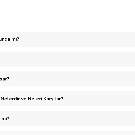
runda mı?
psar?
 Nelerdir ve Neleri Karşılar?
r mi?