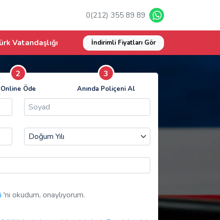
0(212) 355 89 89
ürk Vatandaşlığı
İndirimli Fiyatları Gör
2
3
Online Öde
Anında Poliçeni Al
i
'ni okudum, onaylıyorum.