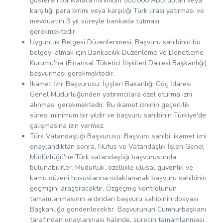
gösteren bankalara minimum 500.000 ABD doları veya
karşılığı para birimi veya karşılığı Türk lirası yatırması ve
mevduatını 3 yıl süreyle bankada tutması
gerekmektedir.
Uygunluk Belgesi Düzenlenmesi: Başvuru sahibinin bu
belgeyi almak için Bankacılık Düzenleme ve Denetleme
Kurumu'na (Finansal Tüketici İlişkileri Dairesi Başkanlığı)
başvurması gerekmektedir.
İkamet İzni Başvurusu: İçişleri Bakanlığı Göç İdaresi
Genel Müdürlüğünden yatırımcılara özel oturma izni
alınması gerekmektedir. Bu ikamet izninin geçerlilik
süresi minimum bir yıldır ve başvuru sahibinin Türkiye'de
çalışmasına izin vermez.
Türk Vatandaşlığı Başvurusu: Başvuru sahibi, ikamet izni
onaylandıktan sonra, Nüfus ve Vatandaşlık İşleri Genel
Müdürlüğü'ne Türk vatandaşlığı başvurusunda
bulunabilirler. Müdürlük, özellikle ulusal güvenlik ve
kamu düzeni hususlarına odaklanarak başvuru sahibinin
geçmişini araştıracaktır. Özgeçmiş kontrolünün
tamamlanmasının ardından başvuru sahibinin dosyası
Başkanlığa gönderilecektir. Başvurunun Cumhurbaşkanı
tarafından onaylanması halinde, sürecin tamamlanması