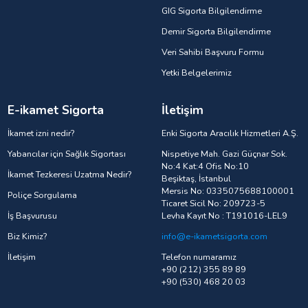
GIG Sigorta Bilgilendirme
Demir Sigorta Bilgilendirme
Veri Sahibi Başvuru Formu
Yetki Belgelerimiz
E-ikamet Sigorta
İletişim
İkamet izni nedir?
Enki Sigorta Aracılık Hizmetleri A.Ş.
Yabancılar için Sağlık Sigortası
Nispetiye Mah. Gazi Güçnar Sok.
No:4 Kat:4 Ofis No:10
İkamet Tezkeresi Uzatma Nedir?
Beşiktaş, İstanbul
Mersis No: 0335075688100001
Poliçe Sorgulama
Ticaret Sicil No: 209723-5
İş Başvurusu
Levha Kayıt No : T191016-LEL9
Biz Kimiz?
info@e-ikametsigorta.com
İletişim
Telefon numaramız
+90 (212) 355 89 89
+90 (530) 468 20 03