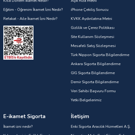
Kısa Dönem İkamet Nedir?
Açık Rıza Metni
Eğitim - Öğrenim İkamet İzni Nedir?
iPhone Çekiliş Sonucu
Refakat - Aile İkamet İzni Nedir?
KVKK Aydınlatma Metni
Gizlilik ve Çerez Politikası
Site Kullanım Sözleşmesi
Mesafeli Satış Sözleşmesi
Türk Nippon Sigorta Bilgilendirme
Ankara Sigorta Bilgilendirme
GIG Sigorta Bilgilendirme
Demir Sigorta Bilgilendirme
Veri Sahibi Başvuru Formu
Yetki Belgelerimiz
E-ikamet Sigorta
İletişim
İkamet izni nedir?
Enki Sigorta Aracılık Hizmetleri A.Ş.