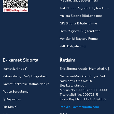
Mesafeli Satış Sözleşmesi
Türk Nippon Sigorta Bilgilendirme
Ankara Sigorta Bilgilendirme
GIG Sigorta Bilgilendirme
Demir Sigorta Bilgilendirme
Veri Sahibi Başvuru Formu
Yetki Belgelerimiz
E-ikamet Sigorta
İletişim
İkamet izni nedir?
Enki Sigorta Aracılık Hizmetleri A.Ş.
Yabancılar için Sağlık Sigortası
Nispetiye Mah. Gazi Güçnar Sok.
No:4 Kat:4 Ofis No:10
İkamet Tezkeresi Uzatma Nedir?
Beşiktaş, İstanbul
Mersis No: 0335075688100001
Poliçe Sorgulama
Ticaret Sicil No: 209723-5
İş Başvurusu
Levha Kayıt No : T191016-LEL9
Biz Kimiz?
info@e-ikametsigorta.com