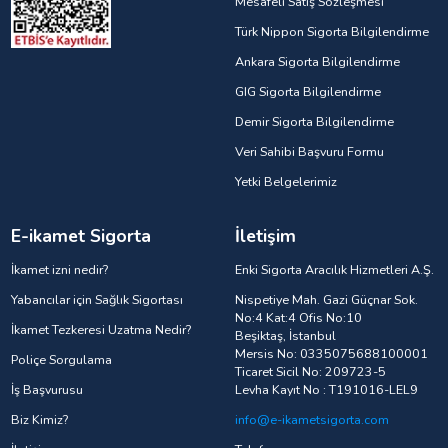
Mesafeli Satış Sözleşmesi
Türk Nippon Sigorta Bilgilendirme
Ankara Sigorta Bilgilendirme
GIG Sigorta Bilgilendirme
Demir Sigorta Bilgilendirme
Veri Sahibi Başvuru Formu
Yetki Belgelerimiz
E-ikamet Sigorta
İletişim
İkamet izni nedir?
Enki Sigorta Aracılık Hizmetleri A.Ş.
Yabancılar için Sağlık Sigortası
Nispetiye Mah. Gazi Güçnar Sok.
No:4 Kat:4 Ofis No:10
İkamet Tezkeresi Uzatma Nedir?
Beşiktaş, İstanbul
Mersis No: 0335075688100001
Poliçe Sorgulama
Ticaret Sicil No: 209723-5
İş Başvurusu
Levha Kayıt No : T191016-LEL9
Biz Kimiz?
info@e-ikametsigorta.com