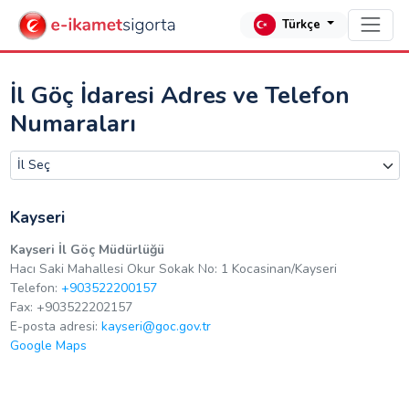
Türkçe
İl Göç İdaresi Adres ve Telefon
Numaraları
Kayseri
Kayseri İl Göç Müdürlüğü
Hacı Saki Mahallesi Okur Sokak No: 1 Kocasinan/Kayseri
Telefon:
+903522200157
Fax: +903522202157
E-posta adresi:
kayseri@goc.gov.tr
Google Maps