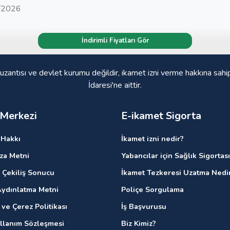
/2026
İndirimli Fiyatları Gör
 uzantısı ve devlet kurumu değildir, ikamet izni verme hakkına sahi
İdaresi'ne aittir.
 Merkezi
E-ikamet Sigorta
Hakkı
İkamet izni nedir?
ıza Metni
Yabancılar için Sağlık Sigortası
 Çekiliş Sonucu
İkamet Tezkeresi Uzatma Nedi
ydınlatma Metni
Poliçe Sorgulama
k ve Çerez Politikası
İş Başvurusu
ullanım Sözleşmesi
Biz Kimiz?