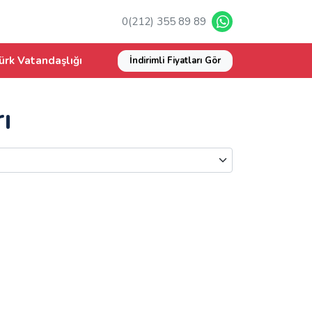
0(212) 355 89 89
ürk Vatandaşlığı
İndirimli Fiyatları Gör
ı