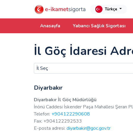
Türkçe
Anasayfa
Yabancı Sağlık Sigortası
İl Göç İdaresi Ad
Diyarbakır
Diyarbakır İl Göç Müdürlüğü
İnönü Caddesi İskender Paşa Mahallesi Şeran Pla
Telefon:
+904122290608
Fax: +904122292533
E-posta adresi:
diyarbakir@goc.gov.tr