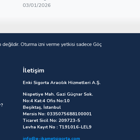
03/01/2026
p değildir. Oturma izni verme yetkisi sadece Göç
İletişim
Enki Sigorta Aracılık Hizmetleri A.Ş.
Nispetiye Mah. Gazi Güçnar Sok.
No:4 Kat:4 Ofis No:10
r?
Beşiktaş, İstanbul
Mersis No: 0335075688100001
Ticaret Sicil No: 209723-5
Levha Kayıt No : T191016-LEL9
info@e-ikametsigorta.com