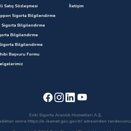
li Satış Sözleşmesi
İletişim
ippon Sigorta Bilgilendirme
 Sigorta Bilgilendirme
gorta Bilgilendirme
Sigorta Bilgilendirme
ahibi Başvuru Formu
Belgelerimiz
Enki Sigorta Aracılık Hizmetleri A.Ş.
adıktan sonra https://e-ikamet.goc.gov.tr/ adresinden randevun