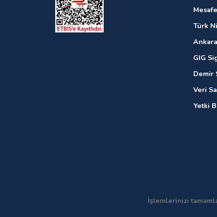
Mesafe
Türk N
Ankara
GIG Si
Demir 
Veri S
Yetki 
İşlemlerinizi tamaml