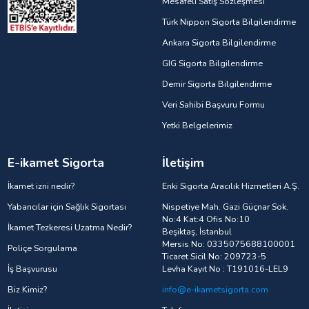
Mesafeli Satış Sözleşmesi
Türk Nippon Sigorta Bilgilendirme
Ankara Sigorta Bilgilendirme
GIG Sigorta Bilgilendirme
Demir Sigorta Bilgilendirme
Veri Sahibi Başvuru Formu
Yetki Belgelerimiz
E-ikamet Sigorta
İletişim
İkamet izni nedir?
Enki Sigorta Aracılık Hizmetleri A.Ş.
Yabancılar için Sağlık Sigortası
Nispetiye Mah. Gazi Güçnar Sok.
No:4 Kat:4 Ofis No:10
İkamet Tezkeresi Uzatma Nedir?
Beşiktaş, İstanbul
Mersis No: 0335075688100001
Poliçe Sorgulama
Ticaret Sicil No: 209723-5
İş Başvurusu
Levha Kayıt No : T191016-LEL9
Biz Kimiz?
info@e-ikametsigorta.com