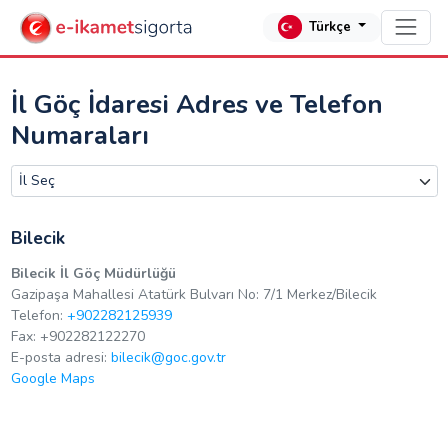
Türkçe
İl Göç İdaresi Adres ve Telefon
Numaraları
Bilecik
Bilecik İl Göç Müdürlüğü
Gazipaşa Mahallesi Atatürk Bulvarı No: 7/1 Merkez/Bilecik
Telefon:
+902282125939
Fax: +902282122270
E-posta adresi:
bilecik@goc.gov.tr
Google Maps