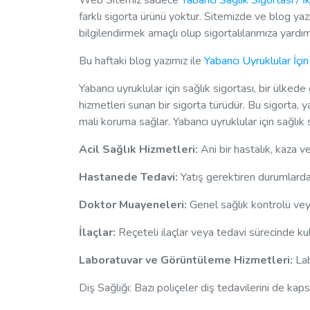
Web Sitemiz sadece
Yabancı Sağlık Sigortası / İ
farklı sigorta ürünü yoktur. Sitemizde ve blog yazılar
bilgilendirmek amaçlı olup sigortalılarımıza yard
Bu haftaki blog yazımız ile
Yabancı Uyruklular İçin
Yabancı uyruklular için sağlık sigortası, bir ülked
hizmetleri sunan bir sigorta türüdür. Bu sigorta, y
mali koruma sağlar. Yabancı uyruklular için sağlık 
Acil Sağlık Hizmetleri:
Ani bir hastalık, kaza ve
Hastanede Tedavi:
Yatış gerektiren durumlarda 
Doktor Muayeneleri:
Genel sağlık kontrolü veya
İlaçlar:
Reçeteli ilaçlar veya tedavi sürecinde kulla
Laboratuvar ve Görüntüleme Hizmetleri:
Lab
Diş Sağlığı: Bazı poliçeler diş tedavilerini de kaps