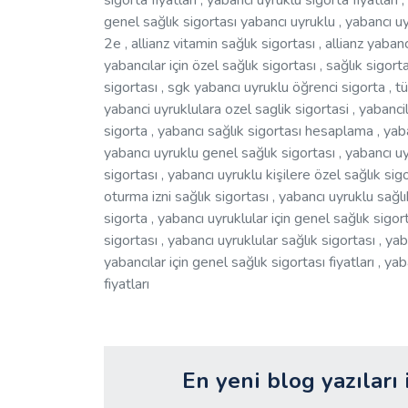
sigorta fiyatlari , yabancı uyruklu sigorta fiyatları 
genel sağlık sigortası yabancı uyruklu , yabancı uyr
2e , allianz vitamin sağlık sigortası , allianz yaban
yabancılar için özel sağlık sigortası , sağlık sigor
sigortası , sgk yabancı uyruklu öğrenci sigorta , t
yabanci uyruklulara ozel saglik sigortasi , yabancila
sigorta , yabancı sağlık sigortası hesaplama , yaba
yabancı uyruklu genel sağlık sigortası , yabancı uyr
sigortası , yabancı uyruklu kişilere özel sağlık sig
oturma izni sağlık sigortası , yabancı uyruklu sağlı
sigorta , yabancı uyruklular için genel sağlık sigort
sigortası , yabancı uyruklular sağlık sigortası , ya
yabancılar için genel sağlık sigortası fiyatları , ya
fiyatları
En yeni blog yazıları 