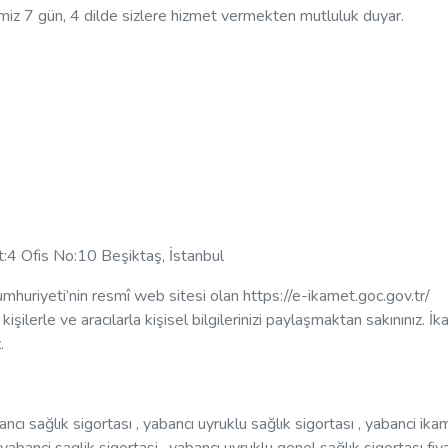
miz 7 gün, 4 dilde sizlere hizmet vermekten mutluluk duyar.
t:4 Ofis No:10 Beşiktaş, İstanbul
mhuriyeti’nin resmî web sitesi olan https://e-ikamet.goc.gov.tr/
işilerle ve aracılarla kişisel bilgilerinizi paylaşmaktan sakınınız. İ
z.
bancı sağlık sigortası , yabancı uyruklu sağlık sigortası , yabanci ika