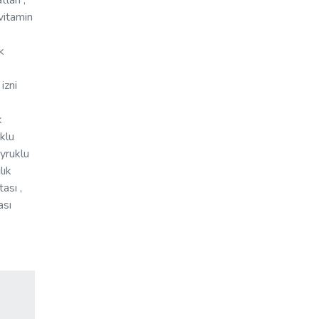
ları ,
 vitamin
k
izni
k
uklu
uyruklu
lık
ası ,
ası