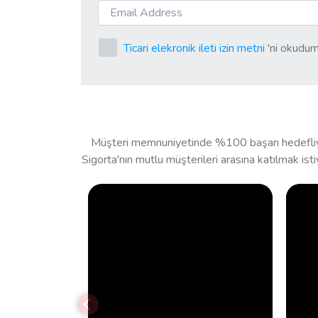
Ticari elekronik ileti izin metni
'ni okudum
Müşteri memnuniyetinde %100 başarı hedefliyor
Sigorta'nın mutlu müşterileri arasına katılmak isti