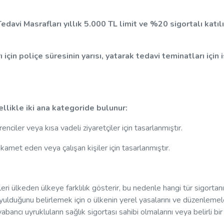
avi Masrafları yıllık 5.000 TL limit ve %20 sigortalı katıl
çin poliçe süresinin yarısı, yatarak tedavi teminatları için 
ellikle iki ana kategoride bulunur:
renciler veya kısa vadeli ziyaretçiler için tasarlanmıştır.
ikamet eden veya çalışan kişiler için tasarlanmıştır.
leri ülkeden ülkeye farklılık gösterir, bu nedenle hangi tür sigortan
ulduğunu belirlemek için o ülkenin yerel yasalarını ve düzenlemele
bancı uyrukluların sağlık sigortası sahibi olmalarını veya belirli bir