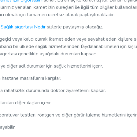
kamet İzin Sigortasını
sunar. Bu amaç ile kurulmuştur. Bunun dışında
ımız yer alan ikamet izin süreçleri ile ilgili tüm bilgiler kullanıcılar
ımcı olmak için tamamen ücretsiz olarak paylaşılmaktadır.
 Sağlık sigortası Nedir
sizlerle paylaşmış olacağız.
e geçici veya kalıcı olarak ikamet eden veya seyahat eden kişilere s
abancı bir ülkede sağlık hizmetlerinden faydalanabilmeleri için kişil
sigortası genellikle aşağıdaki durumları kapsar:
ya diğer acil durumlar için sağlık hizmetlerini içerir.
hastane masraflarını karşılar.
 rahatsızlık durumunda doktor ziyaretlerini kapsar.
nılan diğer ilaçları içerir.
oratuvar testleri, röntgen ve diğer görüntüleme hizmetlerini içerir
ayabilir.