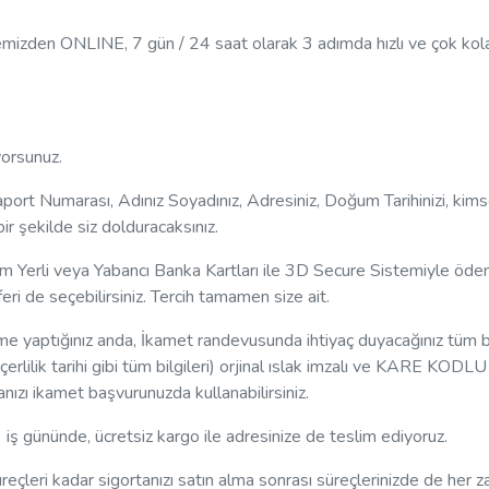
itemizden ONLINE, 7 gün / 24 saat olarak 3 adımda hızlı ve çok kola
yorsunuz.
asaport Numarası, Adınız Soyadınız, Adresiniz, Doğum Tarihinizi, kims
 şekilde siz dolduracaksınız.
 Yerli veya Yabancı Banka Kartları ile 3D Secure Sistemiyle öde
eri de seçebilirsiniz. Tercih tamamen size ait.
e yaptığınız anda, İkamet randevusunda ihtiyaç duyacağınız tüm bi
rlilik tarihi gibi tüm bilgileri) orjinal ıslak imzalı ve KARE KODLU 
tanızı ikamet başvurunuzda kullanabilirsiniz.
 iş gününde, ücretsiz kargo ile adresinize de teslim ediyoruz.
üreçleri kadar sigortanızı satın alma sonrası süreçlerinizde de her 