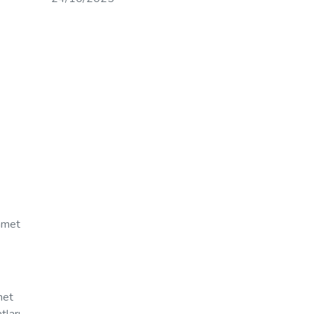
kamet
met