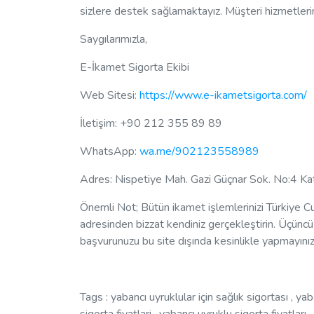
sizlere destek sağlamaktayız. Müşteri hizmetleri
Saygılarımızla,
E-İkamet Sigorta Ekibi
Web Sitesi:
https://www.e-ikametsigorta.com/
İletişim: +90 212 355 89 89
WhatsApp:
wa.me/902123558989
Adres: Nispetiye Mah. Gazi Güçnar Sok. No:4 Ka
Önemli Not; Bütün ikamet işlemlerinizi Türkiye Cu
adresinden bizzat kendiniz gerçekleştirin. Üçüncü k
başvurunuzu bu site dışında kesinlikle yapmayını
Tags : yabancı uyruklular için sağlık sigortası , ya