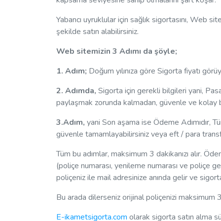
kapsama seviyesine sahip olmalarını şart koşar.
Yabancı uyruklular için sağlık sigortasını, Web s
şekilde satın alabilirsiniz.
Web sitemizin 3 Adımı da şöyle;
1. Adım;
Doğum yılınıza göre Sigorta fiyatı görü
2. Adımda,
Sigorta için gerekli bilgileri yani, P
paylaşmak zorunda kalmadan, güvenle ve kolay bir
3.Adım,
yani Son aşama ise Ödeme Adımıdır, Tüm
güvenle tamamlayabilirsiniz veya eft / para transf
Tüm bu adımlar, maksimum 3 dakikanızı alır. Ödem
(poliçe numarası, yenileme numarası ve poliçe geçe
poliçeniz ile mail adresinize anında gelir ve sigor
Bu arada dilerseniz orijinal poliçenizi maksimum 3
E-ikametsigorta.com
olarak sigorta satın alma s