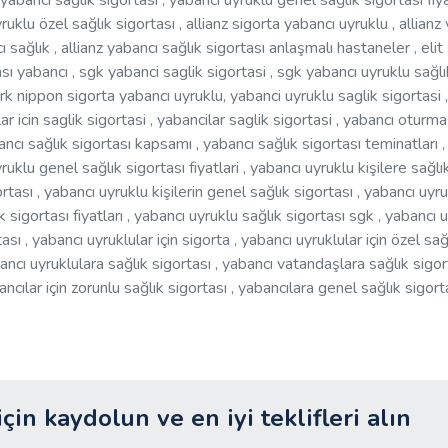
, yabanci saglik sigortasi , yabancı uyruklu genel sağlık sigortası fiyat
uklu özel sağlık sigortası , allianz sigorta yabancı uyruklu , allianz
cı sağlık , allianz yabancı sağlık sigortası anlaşmalı hastaneler , elit
tası yabancı , sgk yabanci saglik sigortasi , sgk yabancı uyruklu sağlı
ürk nippon sigorta yabancı uyruklu, yabanci uyruklu saglik sigortasi ,
r icin saglik sigortasi , yabancilar saglik sigortasi , yabancı oturma 
ncı sağlık sigortası kapsamı , yabancı sağlık sigortası teminatları ,
uklu genel sağlık sigortası fiyatlari , yabancı uyruklu kişilere sağlı
ortası , yabancı uyruklu kişilerin genel sağlık sigortası , yabancı uyr
k sigortası fiyatları , yabancı uyruklu sağlık sigortası sgk , yabancı 
ası , yabancı uyruklular için sigorta , yabancı uyruklular için özel sağ
bancı uyruklulara sağlık sigortası , yabancı vatandaşlara sağlık sigort
bancılar için zorunlu sağlık sigortası , yabancılara genel sağlık sigort
için kaydolun ve en iyi teklifleri alın