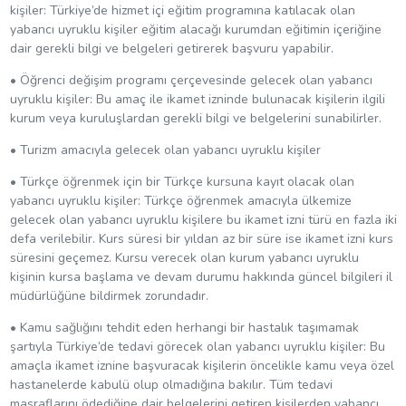
kişiler: Türkiye’de hizmet içi eğitim programına katılacak olan
yabancı uyruklu kişiler eğitim alacağı kurumdan eğitimin içeriğine
dair gerekli bilgi ve belgeleri getirerek başvuru yapabilir.
• Öğrenci değişim programı çerçevesinde gelecek olan yabancı
uyruklu kişiler: Bu amaç ile ikamet izninde bulunacak kişilerin ilgili
kurum veya kuruluşlardan gerekli bilgi ve belgelerini sunabilirler.
• Turizm amacıyla gelecek olan yabancı uyruklu kişiler
• Türkçe öğrenmek için bir Türkçe kursuna kayıt olacak olan
yabancı uyruklu kişiler: Türkçe öğrenmek amacıyla ülkemize
gelecek olan yabancı uyruklu kişilere bu ikamet izni türü en fazla iki
defa verilebilir. Kurs süresi bir yıldan az bir süre ise ikamet izni kurs
süresini geçemez. Kursu verecek olan kurum yabancı uyruklu
kişinin kursa başlama ve devam durumu hakkında güncel bilgileri il
müdürlüğüne bildirmek zorundadır.
• Kamu sağlığını tehdit eden herhangi bir hastalık taşımamak
şartıyla Türkiye’de tedavi görecek olan yabancı uyruklu kişiler: Bu
amaçla ikamet iznine başvuracak kişilerin öncelikle kamu veya özel
hastanelerde kabulü olup olmadığına bakılır. Tüm tedavi
masraflarını ödediğine dair belgelerini getiren kişilerden yabancı