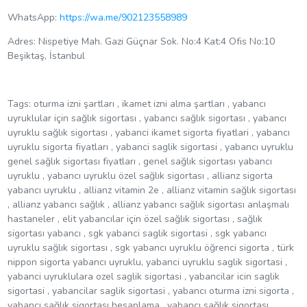
WhatsApp:
https://wa.me/902123558989
Adres: Nispetiye Mah. Gazi Güçnar Sok. No:4 Kat:4 Ofis No:10
Beşiktaş, İstanbul
Tags: oturma izni şartları , ikamet izni alma şartları , yabancı
uyruklular için sağlık sigortası , yabancı sağlık sigortası , yabancı
uyruklu sağlık sigortası , yabanci ikamet sigorta fiyatlari , yabancı
uyruklu sigorta fiyatları , yabanci saglik sigortasi , yabancı uyruklu
genel sağlık sigortası fiyatları , genel sağlık sigortası yabancı
uyruklu , yabancı uyruklu özel sağlık sigortası , allianz sigorta
yabancı uyruklu , allianz vitamin 2e , allianz vitamin sağlık sigortası
, allianz yabancı sağlık , allianz yabancı sağlık sigortası anlaşmalı
hastaneler , elit yabancılar için özel sağlık sigortası , sağlık
sigortası yabancı , sgk yabanci saglik sigortasi , sgk yabancı
uyruklu sağlık sigortası , sgk yabancı uyruklu öğrenci sigorta , türk
nippon sigorta yabancı uyruklu, yabanci uyruklu saglik sigortasi ,
yabanci uyruklulara ozel saglik sigortasi , yabancilar icin saglik
sigortasi , yabancilar saglik sigortasi , yabancı oturma izni sigorta ,
yabancı sağlık sigortası hesaplama , yabancı sağlık sigortası