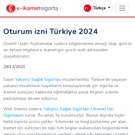
Türkçe
Oturum izni Türkiye 2024
Önemli Uyarı: Açıklamalar sadece bilgilendirme amaçlı olup, güncel
ve detaylı bilgilere e-ikamet.goc.gov.tr web adresinden
ulaşabilirsiniz.
29/12/2023
Sayın
Yabancı Sağlık Sigortası
müşterilerimiz, Türkiye’de yaşayan
yabancı misafirlerin hayatlarını kolaylaştırmak için sigorta ve
ikamet süreçleri hakkında öğrendiğimiz yasal bilgileri sizlerle
paylaşmaya devam ediyoruz.
Web Sitemiz sadece
Yabancı Sağlık Sigortası / İkamet İzin
Sigortasını
sunar. Bu amaç ile kurulmuştur. Bunun dışında hiçbir
farklı sigorta ürünü yoktur. Sitemizde ve blog yazılarımız yer alan
ikamet izin süreçleri ile ilgili tüm bilgiler kullanıcıları bilgilendirmek
amaçlı olup sigortalılarımıza yardımcı olmak için tamamen ücretsiz