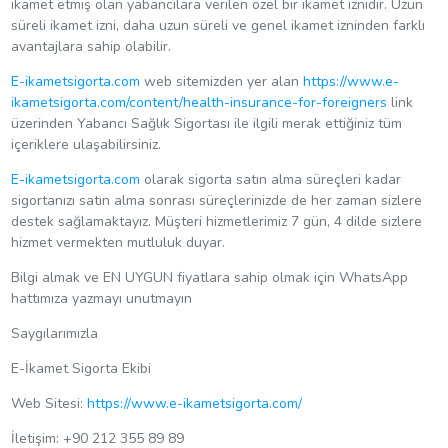
ikamet etmiş olan yabancılara verilen özel bir ikamet iznidir. Uzun
süreli ikamet izni, daha uzun süreli ve genel ikamet izninden farklı
avantajlara sahip olabilir.
E-ikametsigorta.com
web sitemizden yer alan
https://www.e-
ikametsigorta.com/content/health-insurance-for-foreigners
link
üzerinden Yabancı Sağlık Sigortası ile ilgili merak ettiğiniz tüm
içeriklere ulaşabilirsiniz.
E-ikametsigorta.com
olarak sigorta satın alma süreçleri kadar
sigortanızı satın alma sonrası süreçlerinizde de her zaman sizlere
destek sağlamaktayız. Müşteri hizmetlerimiz 7 gün, 4 dilde sizlere
hizmet vermekten mutluluk duyar.
Bilgi almak ve EN UYGUN fiyatlara sahip olmak için WhatsApp
hattımıza yazmayı unutmayın
Saygılarımızla
E-İkamet Sigorta Ekibi
Web Sitesi:
https://www.e-ikametsigorta.com/
İletişim: +90 212 355 89 89