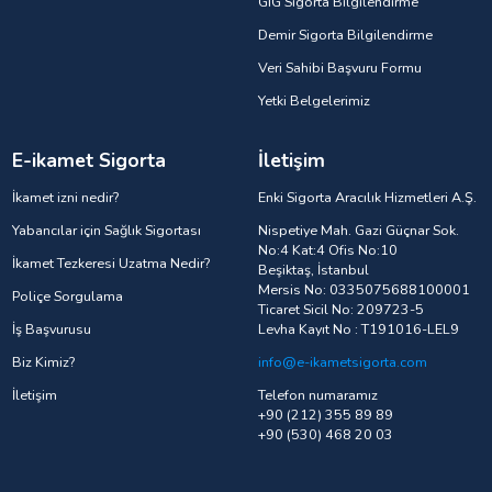
GIG Sigorta Bilgilendirme
Demir Sigorta Bilgilendirme
Veri Sahibi Başvuru Formu
Yetki Belgelerimiz
E-ikamet Sigorta
İletişim
İkamet izni nedir?
Enki Sigorta Aracılık Hizmetleri A.Ş.
Yabancılar için Sağlık Sigortası
Nispetiye Mah. Gazi Güçnar Sok.
No:4 Kat:4 Ofis No:10
İkamet Tezkeresi Uzatma Nedir?
Beşiktaş, İstanbul
Mersis No: 0335075688100001
Poliçe Sorgulama
Ticaret Sicil No: 209723-5
İş Başvurusu
Levha Kayıt No : T191016-LEL9
Biz Kimiz?
info@e-ikametsigorta.com
İletişim
Telefon numaramız
+90 (212) 355 89 89
+90 (530) 468 20 03