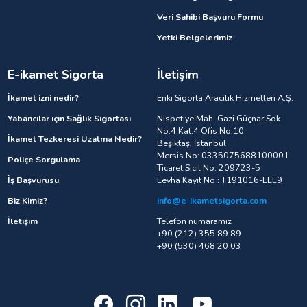
Veri Sahibi Başvuru Formu
Yetki Belgelerimiz
E-ikamet Sigorta
İletişim
İkamet izni nedir?
Enki Sigorta Aracılık Hizmetleri A.Ş.
Yabancılar için Sağlık Sigortası
Nispetiye Mah. Gazi Güçnar Sok.
No:4 Kat:4 Ofis No:10
İkamet Tezkeresi Uzatma Nedir?
Beşiktaş, İstanbul
Mersis No: 0335075688100001
Poliçe Sorgulama
Ticaret Sicil No: 209723-5
İş Başvurusu
Levha Kayıt No : T191016-LEL9
Biz Kimiz?
info@e-ikametsigorta.com
İletişim
Telefon numaramız
+90 (212) 355 89 89
+90 (530) 468 20 03