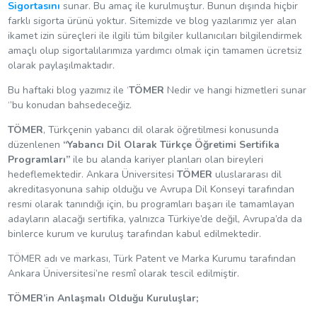
Sigortasını
sunar. Bu amaç ile kurulmuştur. Bunun dışında hiçbir
farklı sigorta ürünü yoktur. Sitemizde ve blog yazılarımız yer alan
ikamet izin süreçleri ile ilgili tüm bilgiler kullanıcıları bilgilendirmek
amaçlı olup sigortalılarımıza yardımcı olmak için tamamen ücretsiz
olarak paylaşılmaktadır.
Bu haftaki blog yazımız ile ‘
TÖMER
Nedir ve hangi hizmetleri sunar
‘’bu konudan bahsedeceğiz.
TÖMER
, Türkçenin yabancı dil olarak öğretilmesi konusunda
düzenlenen
“Yabancı Dil Olarak Türkçe Öğretimi Sertifika
Programları”
ile bu alanda kariyer planları olan bireyleri
hedeflemektedir. Ankara Üniversitesi
TÖMER
uluslararası dil
akreditasyonuna sahip olduğu ve Avrupa Dil Konseyi tarafından
resmi olarak tanındığı için, bu programları başarı ile tamamlayan
adayların alacağı sertifika, yalnızca Türkiye’de değil, Avrupa’da da
binlerce kurum ve kuruluş tarafından kabul edilmektedir.
TÖMER adı ve markası, Türk Patent ve Marka Kurumu tarafından
Ankara Üniversitesi’ne resmî olarak tescil edilmiştir.
TÖMER’in Anlaşmalı Olduğu Kuruluşlar;