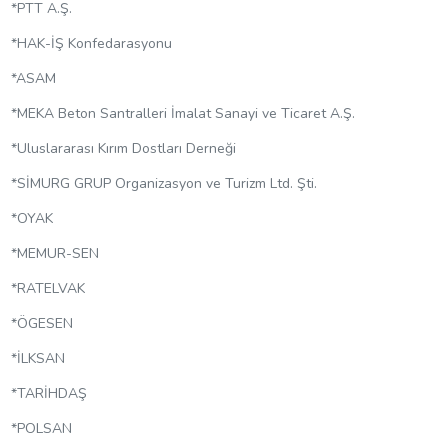
*PTT A.Ş.
*HAK-İŞ Konfedarasyonu
*ASAM
*MEKA Beton Santralleri İmalat Sanayi ve Ticaret A.Ş.
*Uluslararası Kırım Dostları Derneği
*SİMURG GRUP Organizasyon ve Turizm Ltd. Şti.
*OYAK
*MEMUR-SEN
*RATELVAK
*ÖGESEN
*İLKSAN
*TARİHDAŞ
*POLSAN