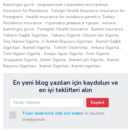
ikamet.goc.gov.tr ; медицинская страховка иностранца.:
Insurance for Residence , Foreign Health Insurance; Insurance for
Foreigners , Health insurance for residence permit in Turkey ,
Residence Insurance , страховка длявнж в турции , www.e-
ikamet.goc.gov.tr , Foreigner Health Insurance , İkamet insurance ,
Yabancı Sağlık Sigortası , Yabancı Sigorta, Oturum İzin Sigorta ,
Göç İdaresi Sigorta , E-İkamet Başvuru Sigortası , İkamet Sağlık
Sigortası , İkamet Sigorta , Turkish Citizenship , Ankara Sigorta ,
Türk Nippon Sigorta , Sompo Japan Sigorta , Arex Sigorta ,
Groupama Sigorta , Demir Sigorta , İkamet için Sigorta , İkamet
Başvuru Sigortası , İkamet Sigortası, ikamet sigortası
En yeni blog yazıları için kaydolun ve
en iyi teklifleri alın
Kaydol
Ticari elekronik ileti izin metni
'ni okudum,
onaylıyorum.