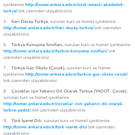
içeriklerine
http://tomer.ankara.edu.tr/ozel-amacli-akademik-
turkce/
link üzerinden ulaşabilirsiniz.
5.
İleri Düzey Türkçe
, sunulan kurs ve hizmet içeriklerine
http://tomer.ankara.edu.tr/ileri-duzey-turkce/
link üzerinden
ulaşabilirsiniz.
6.
Türkçe Konuşma Sınıfları,
sunulan kurs ve hizmet içeriklerine
http://tomer.ankara.edu.tr/turkce-konusma-siniflari/
link
üzerinden ulaşabilirsiniz.
7.
Türkçe Güz Okulu (Çocuk),
sunulan kurs ve hizmet
içeriklerine
http://tomer.ankara.edu.tr/turkce-guz-okulu-cocuk/
link üzerinden ulaşabilirsiniz.
8.
Çocuklar için Yabancı Dil Olarak Türkçe (YADOT- Çocuk),
sunulan kurs ve hizmet içeriklerine
http://tomer.ankara.edu.tr/cocuklar-icin-yabanci-dil-olarak-
turkce-yadot/
link üzerinden ulaşabilirsiniz.
9.
Türk İşaret Dili
, sunulan kurs ve hizmet içeriklerine
http://tomer.ankara.edu.tr/turk-isaret-dili/
link üzerinden
ulaşabilirsiniz.