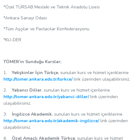
*Özel TÜRSAB Mesleki ve Teknik Anadolu Lisesi
*Ankara Sanayi Odası
*Tüm Aşçılar ve Pastacılar Konfederasyonu
*KU-DER
TÖMER’in Sunduğu Kurslar;
1.
Yetişkinler İçin Türkçe
, sunulan kurs ve hizmet içeriklerine
http://tomer.ankara.edu.tr/turkce/
link üzerinden ulaşabilirsiniz.
2.
Yabancı Diller
, sunulan kurs ve hizmet içerilerine
http://tomer.ankara.edu.tr/yabanci-diller/
link üzerinden
ulaşabilirsiniz.
3.
İngilizce Akademik
, sunulan kurs ve hizmet içeriklerine
http://tomer.ankara.edu.tr/akademik-ingilizce/
link üzerinden
ulaşabilirsiniz.
4.
Özel Amaçlı Akademik Türkçe
, sunulan kurs ve hizmet