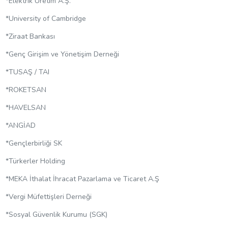
*Elektrik Üretim A.Ş.
*University of Cambridge
*Ziraat Bankası
*Genç Girişim ve Yönetişim Derneği
*TUSAŞ / TAI
*ROKETSAN
*HAVELSAN
*ANGİAD
*Gençlerbirliği SK
*Türkerler Holding
*MEKA İthalat İhracat Pazarlama ve Ticaret A.Ş
*Vergi Müfettişleri Derneği
*Sosyal Güvenlik Kurumu (SGK)