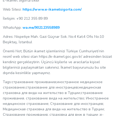
E-İkamet Sigorta Ekibi
Web Sitesi:
https://www.e-ikametsigorta.com/
İletişim: +90 212 355 89 89
WhatsApp:
wa.me/902123558989
Adres: Nispetiye Mah. Gazi Güçnar Sok. No:4 Kat:4 Ofis No:10
Beşiktaş, İstanbul
Önemli Not; Bütün ikamet işlemlerinizi Türkiye Cumhuriyeti’nin
resmî web sitesi olan https://e-ikamet.goc.gov.tr/ adresinden bizzat
kendiniz gerçekleştirin. Üçüncü kişilerle ve aracılarla kişisel
bilgilerinizi paylaşmaktan sakınınız. İkamet başvurunuzu bu site
dışında kesinlikle yapmayınız.
Tags:страхование проживания;иностранное медицинское
страхование;страхование для иностранцев;медицинская
страховка для вида на жительство в Турции;страхование
проживания. страхование вида на жительство; Иностранное
медицинское страхование; Страхование для иностранцев;
Медицинская страховка для вида на жительство в Турции;
Страхование проживания; страховка для внж в турции ;e-