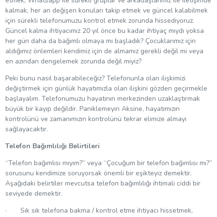
etmek, Whatsapp ile sürekli gruplar ve arkadaşlarımız ile iletişimde
kalmak, her an değişen konuları takip etmek ve güncel kalabilmek
için sürekli telefonumuzu kontrol etmek zorunda hissediyoruz.
Güncel kalma ihtiyacımız 20 yıl önce bu kadar ihtiyaç mıydı yoksa
her gün daha da bağımlı olmaya mı başladık? Çocuklarımız için
aldığımız önlemleri kendimiz için de almamız gerekli değil mi veya
en azından dengelemek zorunda değil miyiz?
Peki bunu nasıl başarabileceğiz? Telefonunla olan ilişkimizi
değiştirmek için günlük hayatımızla olan ilişkini gözden geçirmekle
başlayalım. Telefonumuzu hayatının merkezinden uzaklaştırmak
büyük bir kayıp değildir. Paniklemeyin Aksine, hayatımızın
kontrolünü ve zamanımızın kontrolünü tekrar elimize almayı
sağlayacaktır.
Telefon Bağımlılığı Belirtileri
“Telefon bağımlısı mıyım?” veya “Çocuğum bir telefon bağımlısı mı?”
sorusunu kendimize soruyorsak önemli bir eşikteyiz demektir.
Aşağıdaki belirtiler mevcutsa telefon bağımlılığı ihtimali ciddi bir
seviyede demektir.
· Sık sık telefona bakma / kontrol etme ihtiyacı hissetmek,