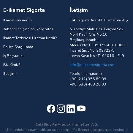
E-ikamet Sigorta
İletişim
İkamet izni nedir?
Enki Sigorta Aracılık Hizmetleri A.Ş.
Yabancılar için Sağlık Sigortası
Nispetiye Mah. Gazi Güçnar Sok.
No:4 Kat:4 Ofis No:10
İkamet Tezkeresi Uzatma Nedir?
Beşiktaş, İstanbul
Mersis No: 0335075688100001
Poliçe Sorgulama
Ticaret Sicil No: 209723-5
İş Başvurusu
Levha Kayıt No : T191016-LEL9
Biz Kimiz?
info@e-ikametsigorta.com
İletişim
Telefon numaramız
+90 (212) 355 89 89
+90 (530) 468 20 03
Enki Sigorta Aracılık Hizmetleri A.Ş.
İşlemlerinizi tamamladıktan sonra https://e-ikamet.goc.gov.tr/ adresinden