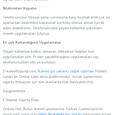
Bildirimleri Kapatın
Telefonunuzun titreşip yanıp sönmesine karşı koymak artık çok zor,
ayarlardan bildirimleri kapatarak kontrolü elimize almak için ilk
adımı atabilirsiniz. Telefonumuzda yaşam kalitemizi yükselten,
önemli uygulamaları tutunuz.
En çok Kullandığınız Uygulamalar
Yaşam kalitenize katkısı olmayan, dikkatinizi dağıtan tüm
uygulamaları silin. Pc’den yapabileceğiniz uygulamaları cep
telefonunuzdan silin ve kurtulun.
E-ikametsigorta.com, İ
kamet için yabancı sağlık sigortası
hizmeti
sunan bir Online satın alma platformudur. Ancak üyelerimizin
sigorta ihtiyaçları için tüm alanlarda bize danışabilirsiniz.
Saygılarımızla
E-İkamet Sigorta Ekibi
Önemli Not; Bütün ikamet işlemlerinizi Türkiye Cumhuriyeti’nin
resmî web sitesi olan
https://e-ikamet.goc.gov.tr/
adresinden bizzat