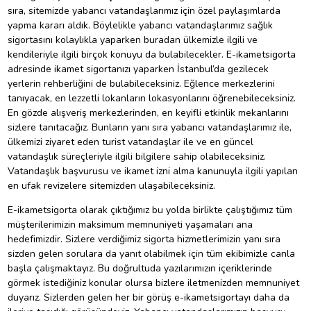
sıra, sitemizde yabancı vatandaşlarımız için özel paylaşımlarda
yapma kararı aldık. Böylelikle yabancı vatandaşlarımız sağlık
sigortasını kolaylıkla yaparken buradan ülkemizle ilgili ve
kendileriyle ilgili birçok konuyu da bulabilecekler. E-ikametsigorta
adresinde ikamet sigortanızı yaparken İstanbul’da gezilecek
yerlerin rehberliğini de bulabileceksiniz. Eğlence merkezlerini
tanıyacak, en lezzetli lokanların lokasyonlarını öğrenebileceksiniz.
En gözde alışveriş merkezlerinden, en keyifli etkinlik mekanlarını
sizlere tanıtacağız. Bunların yanı sıra yabancı vatandaşlarımız ile,
ülkemizi ziyaret eden turist vatandaşlar ile ve en güncel
vatandaşlık süreçleriyle ilgili bilgilere sahip olabileceksiniz.
Vatandaşlık başvurusu ve ikamet izni alma kanunuyla ilgili yapılan
en ufak revizelere sitemizden ulaşabileceksiniz.
E-ikametsigorta olarak çıktığımız bu yolda birlikte çalıştığımız tüm
müşterilerimizin maksimum memnuniyeti yaşamaları ana
hedefimizdir. Sizlere verdiğimiz sigorta hizmetlerimizin yanı sıra
sizden gelen sorulara da yanıt olabilmek için tüm ekibimizle canla
başla çalışmaktayız. Bu doğrultuda yazılarımızın içeriklerinde
görmek istediğiniz konular olursa bizlere iletmenizden memnuniyet
duyarız. Sizlerden gelen her bir görüş e-ikametsigortayı daha da