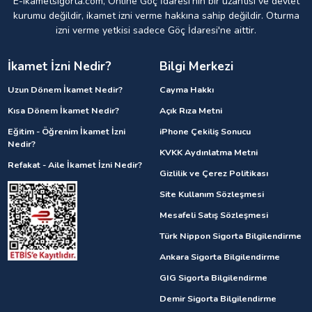
E-Ikametsigorta.com, Online Göç İdaresi'nin bir uzantısı ve devlet
kurumu değildir, ikamet izni verme hakkına sahip değildir. Oturma
izni verme yetkisi sadece Göç İdaresi'ne aittir.
İkamet İzni Nedir?
Bilgi Merkezi
Uzun Dönem İkamet Nedir?
Cayma Hakkı
Kısa Dönem İkamet Nedir?
Açık Rıza Metni
Eğitim - Öğrenim İkamet İzni
iPhone Çekiliş Sonucu
Nedir?
KVKK Aydınlatma Metni
Refakat - Aile İkamet İzni Nedir?
Gizlilik ve Çerez Politikası
Site Kullanım Sözleşmesi
Mesafeli Satış Sözleşmesi
Türk Nippon Sigorta Bilgilendirme
Ankara Sigorta Bilgilendirme
GIG Sigorta Bilgilendirme
Demir Sigorta Bilgilendirme