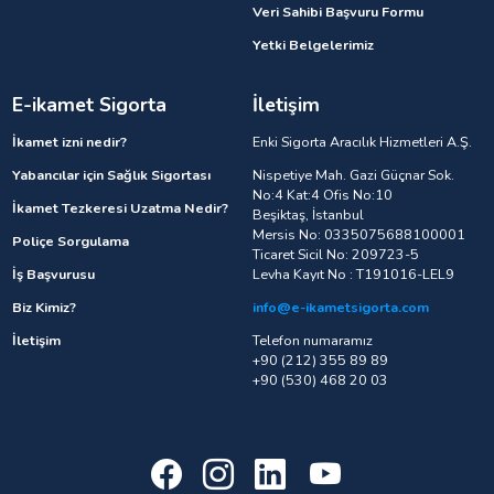
Veri Sahibi Başvuru Formu
Yetki Belgelerimiz
E-ikamet Sigorta
İletişim
İkamet izni nedir?
Enki Sigorta Aracılık Hizmetleri A.Ş.
Yabancılar için Sağlık Sigortası
Nispetiye Mah. Gazi Güçnar Sok.
No:4 Kat:4 Ofis No:10
İkamet Tezkeresi Uzatma Nedir?
Beşiktaş, İstanbul
Mersis No: 0335075688100001
Poliçe Sorgulama
Ticaret Sicil No: 209723-5
İş Başvurusu
Levha Kayıt No : T191016-LEL9
Biz Kimiz?
info@e-ikametsigorta.com
İletişim
Telefon numaramız
+90 (212) 355 89 89
+90 (530) 468 20 03