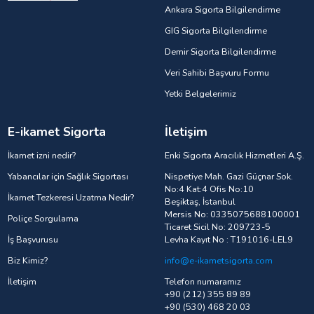
Ankara Sigorta Bilgilendirme
GIG Sigorta Bilgilendirme
Demir Sigorta Bilgilendirme
Veri Sahibi Başvuru Formu
Yetki Belgelerimiz
E-ikamet Sigorta
İletişim
İkamet izni nedir?
Enki Sigorta Aracılık Hizmetleri A.Ş.
Yabancılar için Sağlık Sigortası
Nispetiye Mah. Gazi Güçnar Sok.
No:4 Kat:4 Ofis No:10
İkamet Tezkeresi Uzatma Nedir?
Beşiktaş, İstanbul
Mersis No: 0335075688100001
Poliçe Sorgulama
Ticaret Sicil No: 209723-5
İş Başvurusu
Levha Kayıt No : T191016-LEL9
Biz Kimiz?
info@e-ikametsigorta.com
İletişim
Telefon numaramız
+90 (212) 355 89 89
+90 (530) 468 20 03