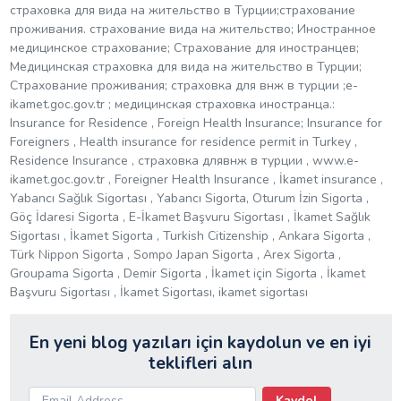
страховка для вида на жительство в Турции;страхование
проживания. страхование вида на жительство; Иностранное
медицинское страхование; Страхование для иностранцев;
Медицинская страховка для вида на жительство в Турции;
Страхование проживания; страховка для внж в турции ;e-
ikamet.goc.gov.tr ; медицинская страховка иностранца.:
Insurance for Residence , Foreign Health Insurance; Insurance for
Foreigners , Health insurance for residence permit in Turkey ,
Residence Insurance , страховка длявнж в турции , www.e-
ikamet.goc.gov.tr , Foreigner Health Insurance , İkamet insurance ,
Yabancı Sağlık Sigortası , Yabancı Sigorta, Oturum İzin Sigorta ,
Göç İdaresi Sigorta , E-İkamet Başvuru Sigortası , İkamet Sağlık
Sigortası , İkamet Sigorta , Turkish Citizenship , Ankara Sigorta ,
Türk Nippon Sigorta , Sompo Japan Sigorta , Arex Sigorta ,
Groupama Sigorta , Demir Sigorta , İkamet için Sigorta , İkamet
Başvuru Sigortası , İkamet Sigortası, ikamet sigortası
En yeni blog yazıları için kaydolun ve en iyi
teklifleri alın
Kaydol