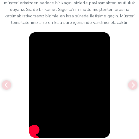
müşterilerimizden sadece bir kaçını sizlerle paylaşmaktan mutluluk
duyarız. Siz de E-İkamet Sigorta'nın mutlu müşterileri arasına
katılmak istiyorsanız bizimle en kısa sürede iletişime geçin. Müşteri
temsilcilerimiz size en kısa süre içerisinde yardımcı olacaktır.