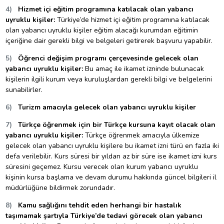
4)
Hizmet içi eğitim programına katılacak olan yabancı
uyruklu kişiler:
Türkiye’de hizmet içi eğitim programına katılacak
olan yabancı uyruklu kişiler eğitim alacağı kurumdan eğitimin
içeriğine dair gerekli bilgi ve belgeleri getirerek başvuru yapabilir.
5)
Öğrenci değişim programı çerçevesinde gelecek olan
yabancı uyruklu kişiler:
Bu amaç ile ikamet izninde bulunacak
kişilerin ilgili kurum veya kuruluşlardan gerekli bilgi ve belgelerini
sunabilirler.
6)
Turizm amacıyla gelecek olan yabancı uyruklu kişiler
7)
Türkçe öğrenmek için bir Türkçe kursuna kayıt olacak olan
yabancı uyruklu kişiler:
Türkçe öğrenmek amacıyla ülkemize
gelecek olan yabancı uyruklu kişilere bu ikamet izni türü en fazla iki
defa verilebilir. Kurs süresi bir yıldan az bir süre ise ikamet izni kurs
süresini geçemez. Kursu verecek olan kurum yabancı uyruklu
kişinin kursa başlama ve devam durumu hakkında güncel bilgileri il
müdürlüğüne bildirmek zorundadır.
8)
Kamu sağlığını tehdit eden herhangi bir hastalık
taşımamak şartıyla Türkiye’de tedavi görecek olan yabancı