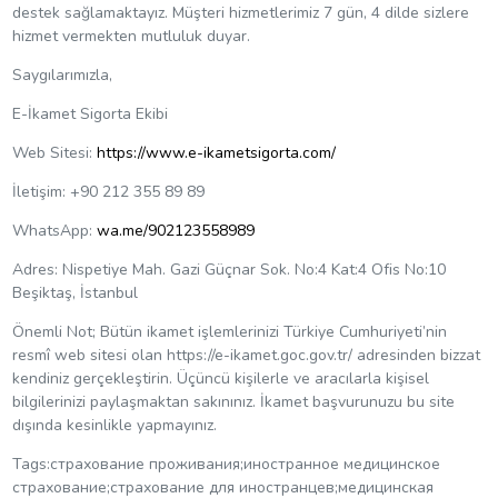
destek sağlamaktayız. Müşteri hizmetlerimiz 7 gün, 4 dilde sizlere
hizmet vermekten mutluluk duyar.
Saygılarımızla,
E-İkamet Sigorta Ekibi
Web Sitesi:
https://www.e-ikametsigorta.com/
İletişim: +90 212 355 89 89
WhatsApp:
wa.me/902123558989
Adres: Nispetiye Mah. Gazi Güçnar Sok. No:4 Kat:4 Ofis No:10
Beşiktaş, İstanbul
Önemli Not; Bütün ikamet işlemlerinizi Türkiye Cumhuriyeti’nin
resmî web sitesi olan https://e-ikamet.goc.gov.tr/ adresinden bizzat
kendiniz gerçekleştirin. Üçüncü kişilerle ve aracılarla kişisel
bilgilerinizi paylaşmaktan sakınınız. İkamet başvurunuzu bu site
dışında kesinlikle yapmayınız.
Tags:страхование проживания;иностранное медицинское
страхование;страхование для иностранцев;медицинская