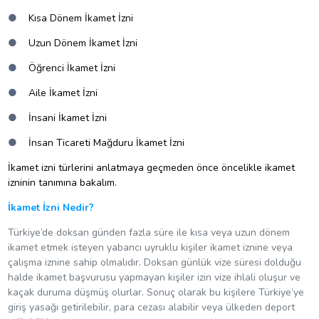
●
Kısa Dönem İkamet İzni
●
Uzun Dönem İkamet İzni
●
Öğrenci İkamet İzni
●
Aile İkamet İzni
●
İnsani İkamet İzni
●
İnsan Ticareti Mağduru İkamet İzni
İkamet izni türlerini anlatmaya geçmeden önce öncelikle ikamet
izninin tanımına bakalım.
İkamet İzni Nedir?
Türkiye’de doksan günden fazla süre ile kısa veya uzun dönem
ikamet etmek isteyen yabancı uyruklu kişiler ikamet iznine veya
çalışma iznine sahip olmalıdır. Doksan günlük vize süresi dolduğu
halde ikamet başvurusu yapmayan kişiler izin vize ihlali oluşur ve
kaçak duruma düşmüş olurlar. Sonuç olarak bu kişilere Türkiye’ye
giriş yasağı getirilebilir, para cezası alabilir veya ülkeden deport