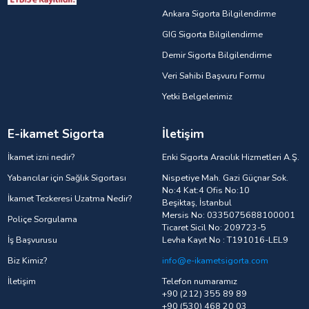
Ankara Sigorta Bilgilendirme
GIG Sigorta Bilgilendirme
Demir Sigorta Bilgilendirme
Veri Sahibi Başvuru Formu
Yetki Belgelerimiz
E-ikamet Sigorta
İletişim
İkamet izni nedir?
Enki Sigorta Aracılık Hizmetleri A.Ş.
Yabancılar için Sağlık Sigortası
Nispetiye Mah. Gazi Güçnar Sok.
No:4 Kat:4 Ofis No:10
İkamet Tezkeresi Uzatma Nedir?
Beşiktaş, İstanbul
Mersis No: 0335075688100001
Poliçe Sorgulama
Ticaret Sicil No: 209723-5
İş Başvurusu
Levha Kayıt No : T191016-LEL9
Biz Kimiz?
info@e-ikametsigorta.com
İletişim
Telefon numaramız
+90 (212) 355 89 89
+90 (530) 468 20 03