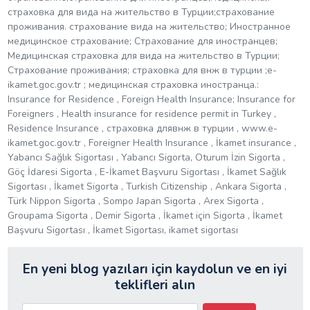
страховка для вида на жительство в Турции;страхование
проживания. страхование вида на жительство; Иностранное
медицинское страхование; Страхование для иностранцев;
Медицинская страховка для вида на жительство в Турции;
Страхование проживания; страховка для внж в турции ;e-
ikamet.goc.gov.tr ; медицинская страховка иностранца.:
Insurance for Residence , Foreign Health Insurance; Insurance for
Foreigners , Health insurance for residence permit in Turkey ,
Residence Insurance , страховка длявнж в турции , www.e-
ikamet.goc.gov.tr , Foreigner Health Insurance , İkamet insurance ,
Yabancı Sağlık Sigortası , Yabancı Sigorta, Oturum İzin Sigorta ,
Göç İdaresi Sigorta , E-İkamet Başvuru Sigortası , İkamet Sağlık
Sigortası , İkamet Sigorta , Turkish Citizenship , Ankara Sigorta ,
Türk Nippon Sigorta , Sompo Japan Sigorta , Arex Sigorta ,
Groupama Sigorta , Demir Sigorta , İkamet için Sigorta , İkamet
Başvuru Sigortası , İkamet Sigortası, ikamet sigortası
En yeni blog yazıları için kaydolun ve en iyi
teklifleri alın