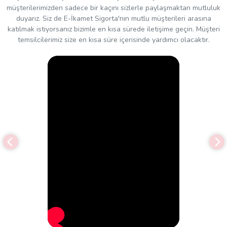
müşterilerimizden sadece bir kaçını sizlerle paylaşmaktan mutluluk
duyarız. Siz de E-İkamet Sigorta'nın mutlu müşterileri arasına
katılmak istiyorsanız bizimle en kısa sürede iletişime geçin. Müşteri
temsilcilerimiz size en kısa süre içerisinde yardımcı olacaktır.