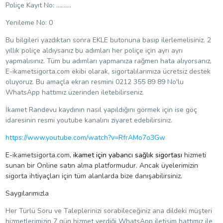
Poliçe Kayıt No: ……….
Yenileme No: 0
Bu bilgileri yazdıktan sonra EKLE butonuna basıp ilerlemelisiniz. 2
yıllık poliçe aldıysanız bu adımları her poliçe için ayrı ayrı
yapmalısınız. Tüm bu adımları yapmanıza rağmen hata alıyorsanız,
E-ikametsigorta.com ekibi olarak, sigortalılarımıza ücretsiz destek
oluyoruz. Bu amaçla ekran resmini 0212 355 89 89 No'lu
WhatsApp hattımız üzerinden iletebilirseniz.
İkamet Randevu kaydının nasıl yapıldığını görmek için ise göç
idaresinin resmi youtube kanalını ziyaret edebilirsiniz.
https://www.youtube.com/watch?v=RfrAMo7o3Gw
E-ikametsigorta.com,
ikamet için yabancı sağlık sigortası
hizmeti
sunan bir Online satın alma platformudur. Ancak üyelerimizin
sigorta ihtiyaçları için tüm alanlarda bize danışabilirsiniz.
Saygılarımızla
Her Türlü Soru ve Taleplerinizi sorabileceğiniz ana dildeki müşteri
hizmetlerimizin 7 gün hizmet verdiği WhatsApp iletişim hattımız ile