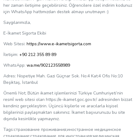
her zaman iletişime geçebilirsiniz. Öğrencilere özel indirim kodunuz
için WhatsApp hattımızdan destek almayı unutmayın :)
Saygılarımızla,
E-İkamet Sigorta Ekibi
Web Sitesi:
https://www.e-ikametsigorta.com
İletişim:
+90 212 355 89 89
WhatsApp:
wa.me/902123558989
Adres: Nispetiye Mah. Gazi Güçnar Sok. No:4 Kat:4 Ofis No:10
Beşiktaş, İstanbul
Önemli Not; Bütün ikamet işlemlerinizi Türkiye Cumhuriyeti’nin
resmî web sitesi olan https://e-ikamet.goc.gov.tr/ adresinden bizzat
kendiniz gerçekleştirin. Üçüncü kişilerle ve aracılarla kişisel
bilgilerinizi paylaşmaktan sakınınız. İkamet başvurunuzu bu site
dışında kesinlikle yapmayınız.
Tags:страхование проживания;иностранное медицинское
страхование;страхование для иностранцев;медицинская