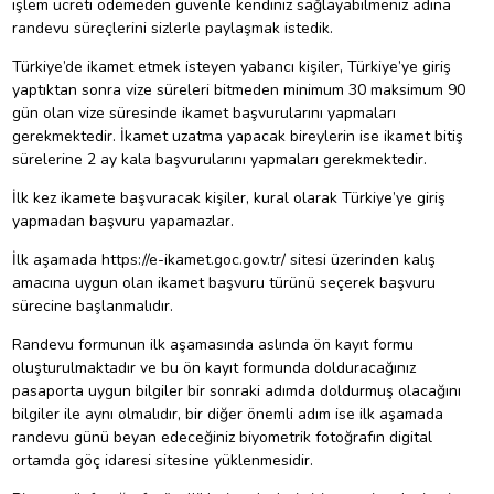
işlem ücreti ödemeden güvenle kendiniz sağlayabilmeniz adına
randevu süreçlerini sizlerle paylaşmak istedik.
Türkiye’de ikamet etmek isteyen yabancı kişiler, Türkiye’ye giriş
yaptıktan sonra vize süreleri bitmeden minimum 30 maksimum 90
gün olan vize süresinde ikamet başvurularını yapmaları
gerekmektedir. İkamet uzatma yapacak bireylerin ise ikamet bitiş
sürelerine 2 ay kala başvurularını yapmaları gerekmektedir.
İlk kez ikamete başvuracak kişiler, kural olarak Türkiye’ye giriş
yapmadan başvuru yapamazlar.
İlk aşamada
https://e-ikamet.goc.gov.tr/
sitesi üzerinden kalış
amacına uygun olan ikamet başvuru türünü seçerek başvuru
sürecine başlanmalıdır.
Randevu formunun ilk aşamasında aslında ön kayıt formu
oluşturulmaktadır ve bu ön kayıt formunda dolduracağınız
pasaporta uygun bilgiler bir sonraki adımda doldurmuş olacağını
bilgiler ile aynı olmalıdır, bir diğer önemli adım ise ilk aşamada
randevu günü beyan edeceğiniz biyometrik fotoğrafın digital
ortamda göç idaresi sitesine yüklenmesidir.