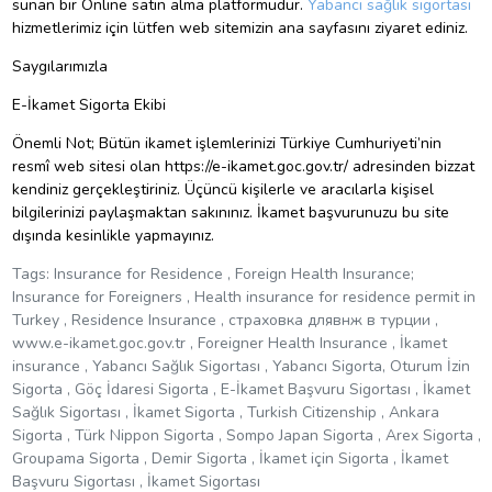
sunan bir Online satın alma platformudur.
Yabancı sağlık sigortası
hizmetlerimiz için lütfen web sitemizin ana sayfasını ziyaret ediniz.
Saygılarımızla
E-İkamet Sigorta Ekibi
Önemli Not; Bütün ikamet işlemlerinizi Türkiye Cumhuriyeti’nin
resmî web sitesi olan
https://e-ikamet.goc.gov.tr/
adresinden bizzat
kendiniz gerçekleştiriniz. Üçüncü kişilerle ve aracılarla kişisel
bilgilerinizi paylaşmaktan sakınınız. İkamet başvurunuzu bu site
dışında kesinlikle yapmayınız.
Tags: Insurance for Residence , Foreign Health Insurance;
Insurance for Foreigners , Health insurance for residence permit in
Turkey , Residence Insurance , страховка длявнж в турции ,
www.e-ikamet.goc.gov.tr , Foreigner Health Insurance , İkamet
insurance , Yabancı Sağlık Sigortası , Yabancı Sigorta, Oturum İzin
Sigorta , Göç İdaresi Sigorta , E-İkamet Başvuru Sigortası , İkamet
Sağlık Sigortası , İkamet Sigorta , Turkish Citizenship , Ankara
Sigorta , Türk Nippon Sigorta , Sompo Japan Sigorta , Arex Sigorta ,
Groupama Sigorta , Demir Sigorta , İkamet için Sigorta , İkamet
Başvuru Sigortası , İkamet Sigortası