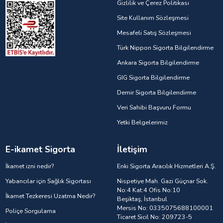
Gizlilik ve Çerez Politikası
Site Kullanım Sözleşmesi
Mesafeli Satış Sözleşmesi
Türk Nippon Sigorta Bilgilendirme
Ankara Sigorta Bilgilendirme
GIG Sigorta Bilgilendirme
Demir Sigorta Bilgilendirme
Veri Sahibi Başvuru Formu
Yetki Belgelerimiz
E-ikamet Sigorta
İletişim
İkamet izni nedir?
Enki Sigorta Aracılık Hizmetleri A.Ş.
Yabancılar için Sağlık Sigortası
Nispetiye Mah. Gazi Güçnar Sok.
No:4 Kat:4 Ofis No:10
İkamet Tezkeresi Uzatma Nedir?
Beşiktaş, İstanbul
Mersis No: 0335075688100001
Poliçe Sorgulama
Ticaret Sicil No: 209723-5