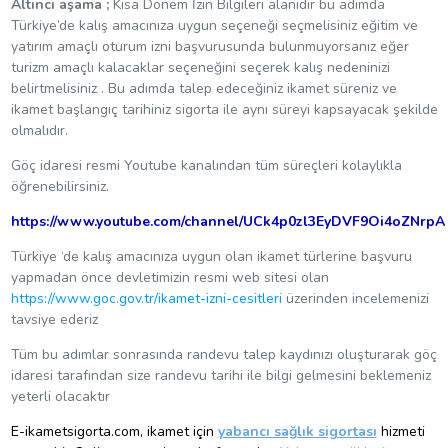
Altıncı aşama ;
Kısa Dönem İzin Bilgileri alanıdır bu adımda
Türkiye’de kalış amacınıza uygun seçeneği seçmelisiniz eğitim ve
yatırım amaçlı oturum izni başvurusunda bulunmuyorsanız eğer
turizm amaçlı kalacaklar seçeneğini seçerek kalış nedeninizi
belirtmelisiniz . Bu adımda talep edeceğiniz ikamet süreniz ve
ikamet başlangıç tarihiniz sigorta ile aynı süreyi kapsayacak şekilde
olmalıdır.
Göç idaresi resmi Youtube kanalından tüm süreçleri kolaylıkla
öğrenebilirsiniz.
https://www.youtube.com/channel/UCk4p0zl3EyDVF9Oi4oZNrpA
Türkiye ‘de kalış amacınıza uygun olan ikamet türlerine başvuru
yapmadan önce devletimizin resmi web sitesi olan
https://www.goc.gov.tr/ikamet-izni-cesitleri
üzerinden incelemenizi
tavsiye ederiz
Tüm bu adımlar sonrasında randevu talep kaydınızı oluşturarak göç
idaresi tarafından size randevu tarihi ile bilgi gelmesini beklemeniz
yeterli olacaktır
E-ikametsigorta.com, ikamet için
yabancı sağlık sigortası
hizmeti