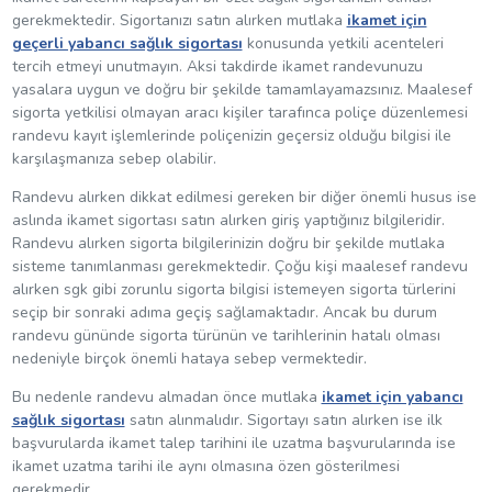
gerekmektedir. Sigortanızı satın alırken mutlaka
ikamet için
geçerli yabancı sağlık sigortası
konusunda yetkili acenteleri
tercih etmeyi unutmayın. Aksi takdirde ikamet randevunuzu
yasalara uygun ve doğru bir şekilde tamamlayamazsınız. Maalesef
sigorta yetkilisi olmayan aracı kişiler tarafınca poliçe düzenlemesi
randevu kayıt işlemlerinde poliçenizin geçersiz olduğu bilgisi ile
karşılaşmanıza sebep olabilir.
Randevu alırken dikkat edilmesi gereken bir diğer önemli husus ise
aslında ikamet sigortası satın alırken giriş yaptığınız bilgileridir.
Randevu alırken sigorta bilgilerinizin doğru bir şekilde mutlaka
sisteme tanımlanması gerekmektedir. Çoğu kişi maalesef randevu
alırken sgk gibi zorunlu sigorta bilgisi istemeyen sigorta türlerini
seçip bir sonraki adıma geçiş sağlamaktadır. Ancak bu durum
randevu gününde sigorta türünün ve tarihlerinin hatalı olması
nedeniyle birçok önemli hataya sebep vermektedir.
Bu nedenle randevu almadan önce mutlaka
ikamet için yabancı
sağlık sigortası
satın alınmalıdır. Sigortayı satın alırken ise ilk
başvurularda ikamet talep tarihini ile uzatma başvurularında ise
ikamet uzatma tarihi ile aynı olmasına özen gösterilmesi
gerekmedir.