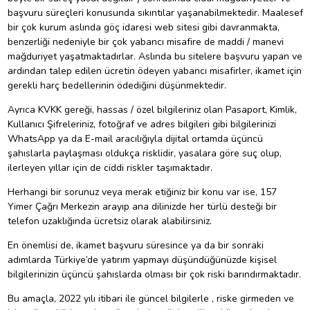
başvuru süreçleri konusunda sıkıntılar yaşanabilmektedir. Maalesef
bir çok kurum aslında göç idaresi web sitesi gibi davranmakta,
benzerliği nedeniyle bir çok yabancı misafire de maddi / manevi
mağduriyet yaşatmaktadırlar. Aslında bu sitelere başvuru yapan ve
ardından talep edilen ücretin ödeyen yabancı misafirler, ikamet için
gerekli harç bedellerinin ödediğini düşünmektedir.
Ayrıca KVKK gereği, hassas / özel bilgileriniz olan Pasaport, Kimlik,
Kullanıcı Şifreleriniz, fotoğraf ve adres bilgileri gibi bilgilerinizi
WhatsApp ya da E-mail aracılığıyla dijital ortamda üçüncü
şahıslarla paylaşması oldukça risklidir, yasalara göre suç olup,
ilerleyen yıllar için de ciddi riskler taşımaktadır.
Herhangi bir sorunuz veya merak etiğiniz bir konu var ise, 157
Yimer Çağrı Merkezin arayıp ana dilinizde her türlü desteği bir
telefon uzaklığında ücretsiz olarak alabilirsiniz.
En önemlisi de, ikamet başvuru süresince ya da bir sonraki
adımlarda Türkiye’de yatırım yapmayı düşündüğünüzde kişisel
bilgilerinizin üçüncü şahıslarda olması bir çok riski barındırmaktadır.
Bu amaçla, 2022 yılı itibari ile güncel bilgilerle , riske girmeden ve