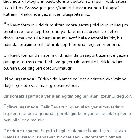
Biyometrik fotoğrafın özelliklerine devletimizin resmi web sitesi
olan
https://www.goc.gov.tr/ikamet-basvurusunda-fotograf-
kullanimi-hakkinda
yazısından ulaşabilirsiniz.
Ön kayıt formunu doldurduktan sonra seçmiş olduğunuz iletişim
tercihinize göre cep telefonu ya da e-mail adresinize gelen
doğrulama kodu ile başvurunuzu aktif hale getirebilirsiniz, bu
adımda iletişim tercihi olarak cep telefonu seçmenizi öneririz.
Ön kayıt formundan sonraki ilk adımda pasaport üzerinde yazan
pasaport düzenleme tarihi ve geçerlilik tarihi ile birlikte sahip
olunan ülke bilgileri doldurulmalıdır.
İkinci aşamada
; Türkiye’de ikamet edilecek adresin eksiksiz ve
doğru şekilde yazılması gerekmektedir.
Bir sonraki aşamada yer alan eğitim bilgileri alanı zorunlu değildir.
Üçüncü aşamada;
Gelir Beyanı bilgileri alanı yer almaktadır bu
bilgilerin randevu gününde gerektiğinde beyan edilecek bilgiler ile
aynı bilgiler olmalıdır.
Dördüncü aşama;
Sigorta bilgileri alanıdır; İkamet için mutlaka
ikamet sürelerini kapsayan bir özel sağlık sigortanızın olması