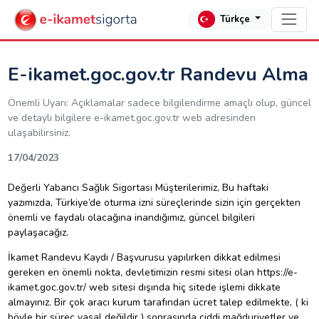
Türkçe
E-ikamet.goc.gov.tr Randevu Alma
Önemli Uyarı: Açıklamalar sadece bilgilendirme amaçlı olup, güncel
ve detaylı bilgilere e-ikamet.goc.gov.tr web adresinden
ulaşabilirsiniz.
17/04/2023
Değerli
Yabancı Sağlık Sigortası
Müşterilerimiz, Bu haftaki
yazımızda, Türkiye’de oturma izni süreçlerinde sizin için gerçekten
önemli ve faydalı olacağına inandığımız, güncel bilgileri
paylaşacağız.
İkamet Randevu Kaydı / Başvurusu yapılırken dikkat edilmesi
gereken en önemli nokta, devletimizin resmi sitesi olan
https://e-
ikamet.goc.gov.tr/
web sitesi dışında hiç sitede işlemi dikkate
almayınız. Bir çok aracı kurum tarafından ücret talep edilmekte, ( ki
böyle bir süreç yasal değildir ) sonrasında ciddi mağduriyetler ve