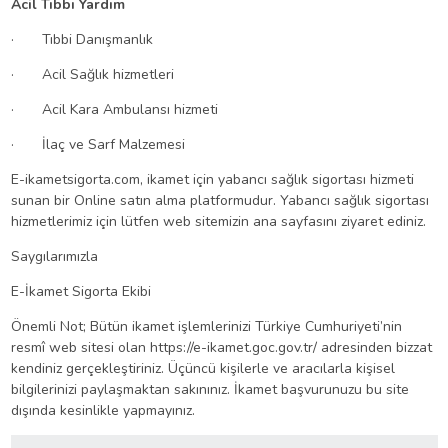
Acil Tıbbı Yardım
· Tıbbi Danışmanlık
· Acil Sağlık hizmetleri
· Acil Kara Ambulansı hizmeti
· İlaç ve Sarf Malzemesi
E-ikametsigorta.com,
ikamet için yabancı sağlık sigortası
hizmeti
sunan bir Online satın alma platformudur.
Yabancı sağlık sigortası
hizmetlerimiz için lütfen web sitemizin ana sayfasını ziyaret ediniz.
Saygılarımızla
E-İkamet Sigorta Ekibi
Önemli Not; Bütün ikamet işlemlerinizi Türkiye Cumhuriyeti’nin
resmî web sitesi olan
https://e-ikamet.goc.gov.tr/
adresinden bizzat
kendiniz gerçekleştiriniz. Üçüncü kişilerle ve aracılarla kişisel
bilgilerinizi paylaşmaktan sakınınız. İkamet başvurunuzu bu site
dışında kesinlikle yapmayınız.