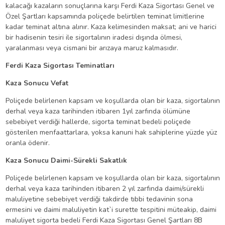
kalacağı kazaların sonuçlarına karşı Ferdi Kaza Sigortası Genel ve
Özel Şartları kapsamında poliçede belirtilen teminat limitlerine
kadar teminat altına alınır. Kaza kelimesinden maksat; ani ve harici
bir hadisenin tesiri ile sigortalının iradesi dışında ölmesi,
yaralanması veya cismani bir arızaya maruz kalmasıdır.
Ferdi Kaza Sigortası Teminatları
Kaza Sonucu Vefat
Poliçede belirlenen kapsam ve koşullarda olan bir kaza, sigortalının
derhal veya kaza tarihinden itibaren 1yıl zarfında ölümüne
sebebiyet verdiği hallerde, sigorta teminat bedeli poliçede
gösterilen menfaattarlara, yoksa kanuni hak sahiplerine yüzde yüz
oranla ödenir.
Kaza Sonucu Daimi-Sürekli Sakatlık
Poliçede belirlenen kapsam ve koşullarda olan bir kaza, sigortalının
derhal veya kaza tarihinden itibaren 2 yıl zarfında daimi/sürekli
maluliyetine sebebiyet verdiği takdirde tıbbi tedavinin sona
ermesini ve daimi maluliyetin kat`i surette tespitini müteakip, daimi
maluliyet sigorta bedeli Ferdi Kaza Sigortası Genel Şartları 8B