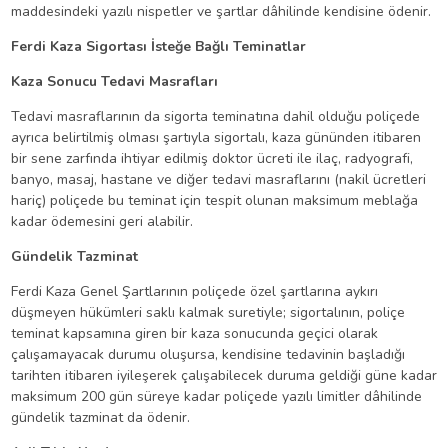
maddesindeki yazılı nispetler ve şartlar dâhilinde kendisine ödenir.
Ferdi Kaza Sigortası İsteğe Bağlı Teminatlar
Kaza Sonucu Tedavi Masrafları
Tedavi masraflarının da sigorta teminatına dahil olduğu poliçede
ayrıca belirtilmiş olması şartıyla sigortalı, kaza gününden itibaren
bir sene zarfında ihtiyar edilmiş doktor ücreti ile ilaç, radyografi,
banyo, masaj, hastane ve diğer tedavi masraflarını (nakil ücretleri
hariç) poliçede bu teminat için tespit olunan maksimum meblağa
kadar ödemesini geri alabilir.
Gündelik Tazminat
Ferdi Kaza Genel Şartlarının poliçede özel şartlarına aykırı
düşmeyen hükümleri saklı kalmak suretiyle; sigortalının, poliçe
teminat kapsamına giren bir kaza sonucunda geçici olarak
çalışamayacak durumu oluşursa, kendisine tedavinin başladığı
tarihten itibaren iyileşerek çalışabilecek duruma geldiği güne kadar
maksimum 200 gün süreye kadar poliçede yazılı limitler dâhilinde
gündelik tazminat da ödenir.