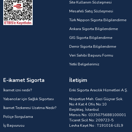
Site Kullanım Sözleşmesi
Mesafeli Satış Sözleşmesi
Türk Nippon Sigorta Bilgilendirme
Ankara Sigorta Bilgilendirme
GIG Sigorta Bilgilendirme
Demir Sigorta Bilgilendirme
Veri Sahibi Başvuru Formu
Yetki Belgelerimiz
E-ikamet Sigorta
İletişim
İkamet izni nedir?
Enki Sigorta Aracılık Hizmetleri A.Ş.
Yabancılar için Sağlık Sigortası
Nispetiye Mah. Gazi Güçnar Sok.
No:4 Kat:4 Ofis No:10
İkamet Tezkeresi Uzatma Nedir?
Beşiktaş, İstanbul
Mersis No: 0335075688100001
Poliçe Sorgulama
Ticaret Sicil No: 209723-5
İş Başvurusu
Levha Kayıt No : T191016-LEL9