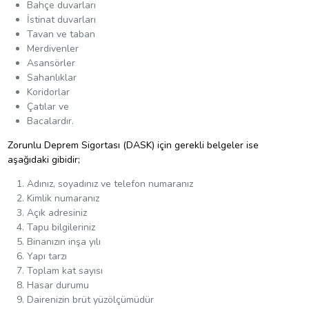
Bahçe duvarları
İstinat duvarları
Tavan ve taban
Merdivenler
Asansörler
Sahanlıklar
Koridorlar
Çatılar ve
Bacalardır.
Zorunlu Deprem Sigortası (DASK) için gerekli belgeler ise
aşağıdaki gibidir;
Adınız, soyadınız ve telefon numaranız
Kimlik numaranız
Açık adresiniz
Tapu bilgileriniz
Binanızın inşa yılı
Yapı tarzı
Toplam kat sayısı
Hasar durumu
Dairenizin brüt yüzölçümüdür