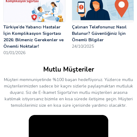
Türkiye’de Yabancı Hastalar
Çalınan Telefonunuz Nasıl
İçin Komplikasyon Sigortası
Bulunur? Güvenliğiniz İçin
2026: Bilmeniz Gerekenler ve
Önemli Bilgiler
Önemli Noktalar!
24/10/2025
01/01/2026
Mutlu Müşteriler
Müşteri memnuniyetinde %100 başarı hedefliyoruz. Yüzlerce mutlu
müşterilerimizden sadece bir kaçını sizlerle paylaşmaktan mutluluk
duyarız. Siz de E-İkamet Sigorta'nın mutlu müşterileri arasına
katılmak istiyorsanız bizimle en kısa sürede iletişime geçin. Müşteri
temsilcilerimiz size en kısa süre içerisinde yardımcı olacaktır.