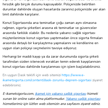
hırsızlık gibi birçok durumu kapsayabilir. Poliçenizde belirtilen
durumlar dahilinde oluşan hasarlarda zararınız poliçenizde yer alan
limit dahilinde karşılanır.
Konut Sigortasında ana teminatlar çoğu zaman aynı olmasına
rağmen, sigorta şirketleri arasına ek teminatlar ve güvenceler
arasında farklılık olabilir. Bu nedenle yabancı sağlık sigortası
müşterilerimize konut sigortası yaptırmadan önce sigorta firmaları
arasında detaylı bir karşılaştırma yapmalarını ve kendilerine en
uygun olan poliçeyi seçmelerini tavsiye ediyoruz.
Herhangi bir maddi kayıp ya da zarar durumunda sigorta şirketi
tarafından sizden istenecek evrakları temin ederek kayıplarınızın
konut sigortası dahilinde karşılanması için işlem başlatabilirsiniz.
En uygun Dask teklifi için web sitemizi
https://www.e-
ikametsigorta.com/content/dask-zorunlu-deprem-sigortasi
ziyaret
edebilirsiniz.
E-ikametsigorta.com,
ikamet için yabancı sağlık sigortası
hizmeti
sunan bir online satın alma platformudur.
Yabancı sağlık sigortası
hizmetlerimiz için lütfen web sitemizin ana sayfasını ziyaret ediniz.