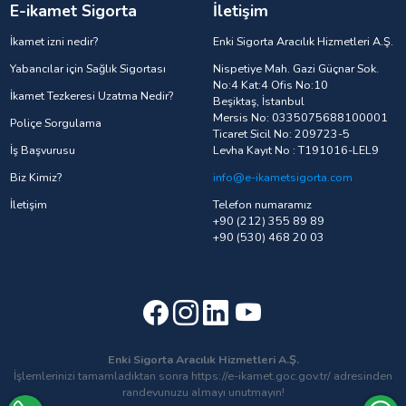
E-ikamet Sigorta
İletişim
İkamet izni nedir?
Enki Sigorta Aracılık Hizmetleri A.Ş.
Yabancılar için Sağlık Sigortası
Nispetiye Mah. Gazi Güçnar Sok.
No:4 Kat:4 Ofis No:10
İkamet Tezkeresi Uzatma Nedir?
Beşiktaş, İstanbul
Mersis No: 0335075688100001
Poliçe Sorgulama
Ticaret Sicil No: 209723-5
İş Başvurusu
Levha Kayıt No : T191016-LEL9
Biz Kimiz?
info@e-ikametsigorta.com
İletişim
Telefon numaramız
+90 (212) 355 89 89
+90 (530) 468 20 03
Enki Sigorta Aracılık Hizmetleri A.Ş.
İşlemlerinizi tamamladıktan sonra https://e-ikamet.goc.gov.tr/ adresinden
randevunuzu almayı unutmayın!