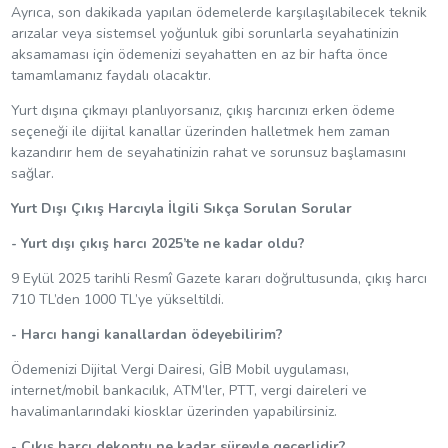
Ayrıca, son dakikada yapılan ödemelerde karşılaşılabilecek teknik
arızalar veya sistemsel yoğunluk gibi sorunlarla seyahatinizin
aksamaması için ödemenizi seyahatten en az bir hafta önce
tamamlamanız faydalı olacaktır.
Yurt dışına çıkmayı planlıyorsanız, çıkış harcınızı erken ödeme
seçeneği ile dijital kanallar üzerinden halletmek hem zaman
kazandırır hem de seyahatinizin rahat ve sorunsuz başlamasını
sağlar.
Yurt Dışı Çıkış Harcıyla İlgili Sıkça Sorulan Sorular
- Yurt dışı çıkış harcı 2025’te ne kadar oldu?
9 Eylül 2025 tarihli Resmî Gazete kararı doğrultusunda, çıkış harcı
710 TL’den 1000 TL’ye yükseltildi.
- Harcı hangi kanallardan ödeyebilirim?
Ödemenizi Dijital Vergi Dairesi, GİB Mobil uygulaması,
internet/mobil bankacılık, ATM’ler, PTT, vergi daireleri ve
havalimanlarındaki kiosklar üzerinden yapabilirsiniz.
- Çıkış harcı dekontu ne kadar süreyle geçerlidir?