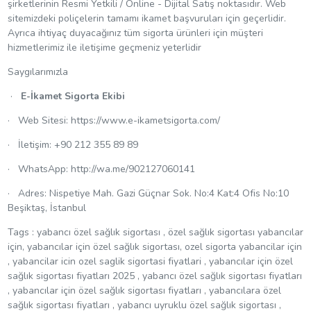
şirketlerinin Resmi Yetkili / Online - Dijital Satış noktasıdır. Web
sitemizdeki poliçelerin tamamı ikamet başvuruları için geçerlidir.
Ayrıca ihtiyaç duyacağınız tüm sigorta ürünleri için müşteri
hizmetlerimiz ile iletişime geçmeniz yeterlidir
Saygılarımızla
·
E-İkamet Sigorta Ekibi
· Web Sitesi: https://www.e-ikametsigorta.com/
· İletişim: +90 212 355 89 89
· WhatsApp: http://wa.me/902127060141
· Adres: Nispetiye Mah. Gazi Güçnar Sok. No:4 Kat:4 Ofis No:10
Beşiktaş, İstanbul
Tags : yabancı özel sağlık sigortası , özel sağlık sigortası yabancılar
için, yabancılar için özel sağlık sigortası, ozel sigorta yabancilar için
, yabancilar icin ozel saglik sigortasi fiyatlari , yabancılar için özel
sağlık sigortası fiyatları 2025 , yabancı özel sağlık sigortası fiyatları
, yabancılar için özel sağlık sigortası fiyatları , yabancılara özel
sağlık sigortası fiyatları , yabancı uyruklu özel sağlık sigortası ,