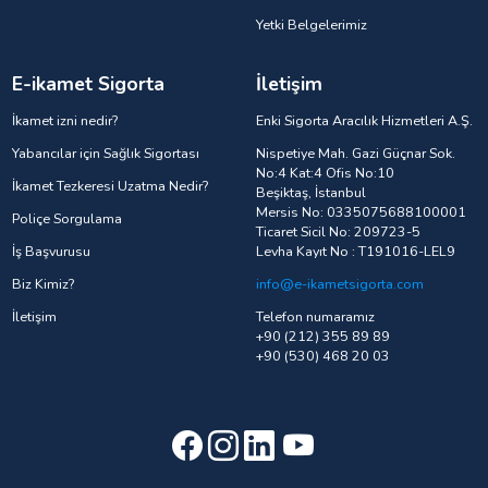
Yetki Belgelerimiz
E-ikamet Sigorta
İletişim
İkamet izni nedir?
Enki Sigorta Aracılık Hizmetleri A.Ş.
Yabancılar için Sağlık Sigortası
Nispetiye Mah. Gazi Güçnar Sok.
No:4 Kat:4 Ofis No:10
İkamet Tezkeresi Uzatma Nedir?
Beşiktaş, İstanbul
Mersis No: 0335075688100001
Poliçe Sorgulama
Ticaret Sicil No: 209723-5
İş Başvurusu
Levha Kayıt No : T191016-LEL9
Biz Kimiz?
info@e-ikametsigorta.com
İletişim
Telefon numaramız
+90 (212) 355 89 89
+90 (530) 468 20 03