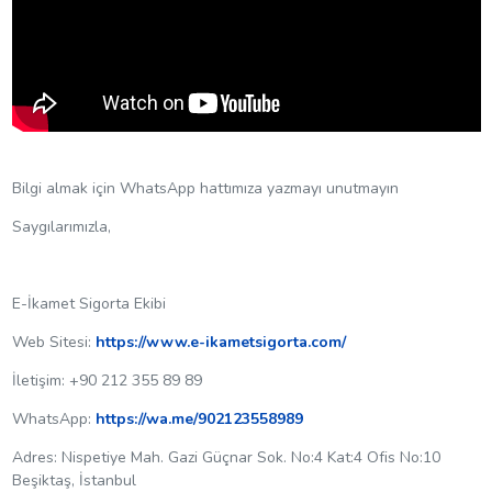
Bilgi almak için WhatsApp hattımıza yazmayı unutmayın
Saygılarımızla,
E-İkamet Sigorta Ekibi
Web Sitesi:
https://www.e-ikametsigorta.com/
İletişim: +90 212 355 89 89
WhatsApp:
https://wa.me/902123558989
Adres: Nispetiye Mah. Gazi Güçnar Sok. No:4 Kat:4 Ofis No:10
Beşiktaş, İstanbul