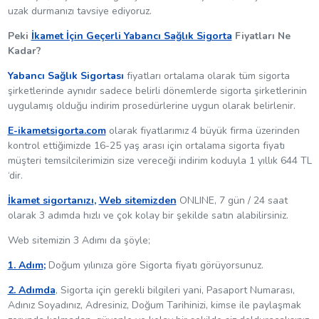
uzak durmanızı tavsiye ediyoruz.
Peki
İkamet İçin Geçerli Yabancı Sağlık Sigorta
Fiyatları Ne
Kadar?
Yabancı Sağlık Sigortası
fiyatları ortalama olarak tüm sigorta
şirketlerinde aynıdır sadece belirli dönemlerde sigorta şirketlerinin
uygulamış olduğu indirim prosedürlerine uygun olarak belirlenir.
E-ikametsigorta.com
olarak fiyatlarımız 4 büyük firma üzerinden
kontrol ettiğimizde 16-25 yaş arası için ortalama sigorta fiyatı
müşteri temsilcilerimizin size vereceği indirim koduyla 1 yıllık 644 TL
‘dir.
İkamet sigortanızı
,
Web sitemizden
ONLINE, 7 gün / 24 saat
olarak 3 adımda hızlı ve çok kolay bir şekilde satın alabilirsiniz.
Web sitemizin 3 Adımı da şöyle;
1. Adım
;
Doğum yılınıza göre Sigorta fiyatı görüyorsunuz.
2. Adımda
, Sigorta için gerekli bilgileri yani, Pasaport Numarası,
Adınız Soyadınız, Adresiniz, Doğum Tarihinizi, kimse ile paylaşmak