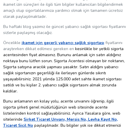
ikamet izin süreçleri ile ilgili tüm bilgiler kullanıcıları bilgilendirmek
amaçlı olup sigortalılarımıza yardımcı olmak için tamamen ücretsiz
olarak paylaşılmaktadır.
Bu haftaki blog yazımız ile güncel yabancı sağlık sigortası fiyatlarını
sizlerle paylaşmış olacağız.
Öncelikle
ikamet için geçerli yabancı sağlık sigortası
fiyatlarını
araştırırken dikkat edilmesi gereken en
kesinlikle bir yetkili sigorta
acentesinden fiyat almasınız. Bununu anlamak için satın aldığınız
noktaya bunu lütfen sorun. Sigorta Acentesi olmayan bir noktanın,
Sigorta satışına aracılık yapması yasaktır. Satın aldığını yabancı
sağlık sigortanızın geçerliliği ile ilerleyen günlerde sıkıntı
yaşayabilirsiniz. 2021 yılında 125.000 adet sahte ikamet sigortası
satıldı ve bu kişiler 2. yabancı sağlık sigortasını almak zorunda
kaldılar.
Bunu anlamanın en kolay yolu, acente unvanını öğrenip, ilgili
sigorta şirketi genel müdürlüğünün web sitesinde acente
listelerinden kontrol sağlayabilirsiniz. Ayrıca Yasalara göre, web
sitelerinde
Şirket Ticaret Unvanı, Mersis No, Levha Kayıt No,
Ticaret Sicil No
paylaşılmadır. Bu bilgiler yok ise dikkat etmenizi