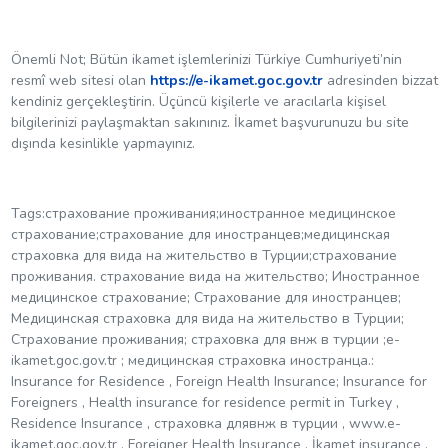
Önemli Not; Bütün ikamet işlemlerinizi Türkiye Cumhuriyeti’nin
resmî web sitesi olan
https://e-ikamet.goc.gov.tr
adresinden bizzat
kendiniz gerçekleştirin. Üçüncü kişilerle ve aracılarla kişisel
bilgilerinizi paylaşmaktan sakınınız. İkamet başvurunuzu bu site
dışında kesinlikle yapmayınız.
Tags:страхование проживания;иностранное медицинское
страхование;страхование для иностранцев;медицинская
страховка для вида на жительство в Турции;страхование
проживания. страхование вида на жительство; Иностранное
медицинское страхование; Страхование для иностранцев;
Медицинская страховка для вида на жительство в Турции;
Страхование проживания; страховка для внж в турции ;e-
ikamet.goc.gov.tr ; медицинская страховка иностранца.:
Insurance for Residence , Foreign Health Insurance; Insurance for
Foreigners , Health insurance for residence permit in Turkey ,
Residence Insurance , страховка длявнж в турции , www.e-
ikamet.goc.gov.tr , Foreigner Health Insurance , İkamet insurance ,