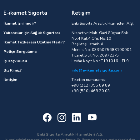
E-ikamet Sigorta
İletişim
İkamet izni nedir?
Enki Sigorta Aracılık Hizmetleri A.Ş.
Yabancılar için Sağlık Sigortası
Nispetiye Mah. Gazi Güçnar Sok.
No:4 Kat:4 Ofis No:10
İkamet Tezkeresi Uzatma Nedir?
Beşiktaş, İstanbul
Mersis No: 0335075688100001
Poliçe Sorgulama
Ticaret Sicil No: 209723-5
İş Başvurusu
Levha Kayıt No : T191016-LEL9
Biz Kimiz?
info@e-ikametsigorta.com
İletişim
Telefon numaramız
+90 (212) 355 89 89
+90 (530) 468 20 03
Enki Sigorta Aracılık Hizmetleri A.Ş.
İşlemlerinizi tamamladıktan sonra https://e-ikamet.goc.gov.tr/ adresinden