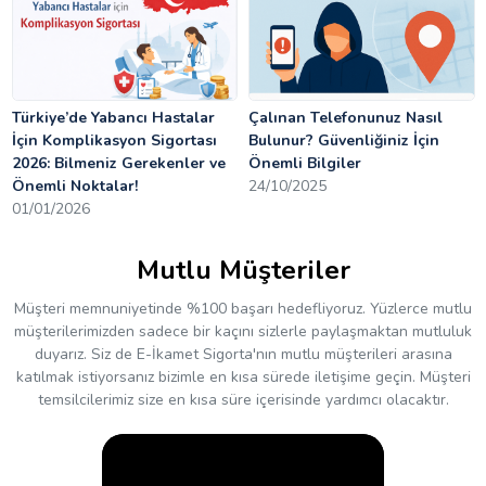
Türkiye’de Yabancı Hastalar
Çalınan Telefonunuz Nasıl
İçin Komplikasyon Sigortası
Bulunur? Güvenliğiniz İçin
2026: Bilmeniz Gerekenler ve
Önemli Bilgiler
Önemli Noktalar!
24/10/2025
01/01/2026
Mutlu Müşteriler
Müşteri memnuniyetinde %100 başarı hedefliyoruz. Yüzlerce mutlu
müşterilerimizden sadece bir kaçını sizlerle paylaşmaktan mutluluk
duyarız. Siz de E-İkamet Sigorta'nın mutlu müşterileri arasına
katılmak istiyorsanız bizimle en kısa sürede iletişime geçin. Müşteri
temsilcilerimiz size en kısa süre içerisinde yardımcı olacaktır.