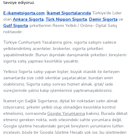
tavsiye ediyoruz.
E-ikametsigorta.com
,
İkamet Sigortalarında
Türkiye’de Lider
olan
Ankara Sigorta
,
Türk Nippon Sigorta
,
Demir Sigorta
ve
Gulf Sigorta
şirketlerinin Resmi Yetkili / Online- Dijital Satış
noktasıdır.
Türkiye Cumhuriyeti Yasalarına göre, sigorta satışını sadece
yetkilendirilmiş acenteler, brokerler, sigorta şirketleri
yapabilmektedir. Bunun dışındaki danışmanlık şirketleri, bireylerin
sigorta satış yapması kesinlikle yasaktır.
Yetkisiz Sigorta satışı yapan kişiler, büyük olasılık ile ilerleyen
zamanlarda size ciddi sıkıntılar yaşatacaklar, bundan emin
olabilirsiniz. Sigorta satışı sonrası hizmet almak, iptal/ iade
süreçlerinde yalnız kalıp işlemlerinizi yaptıramayabilirsiniz.
İkamet için Sağlık Sigortanızı, dijital bir noktadan satın almak
istiyorsanız, şirketin yetkili olup olmadığını kesinlikle kontrol
etmelisiniz, sonrasında
Google Yorumlarına
bakınız, Burada dikkat
etmeniz gereken nokta, web sitesindeki sahte yorumlara değil,
Google işletme hesabındaki gerçek bireylerin yorumlarını lütfen
inceleyin, böyle bir Google İşletme Hesabı yok ise, bu işletmeden