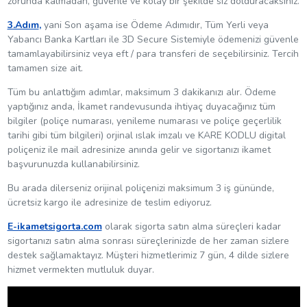
zorunda kalmadan, güvenle ve kolay bir şekilde siz dolduracaksınız.
3.Adım
,
yani Son aşama ise Ödeme Adımıdır, Tüm Yerli veya
Yabancı Banka Kartları ile 3D Secure Sistemiyle ödemenizi güvenle
tamamlayabilirsiniz veya eft / para transferi de seçebilirsiniz. Tercih
tamamen size ait.
Tüm bu anlattığım adımlar, maksimum 3 dakikanızı alır. Ödeme
yaptığınız anda, İkamet randevusunda ihtiyaç duyacağınız tüm
bilgiler (poliçe numarası, yenileme numarası ve poliçe geçerlilik
tarihi gibi tüm bilgileri) orjinal ıslak imzalı ve KARE KODLU digital
poliçeniz ile mail adresinize anında gelir ve sigortanızı ikamet
başvurunuzda kullanabilirsiniz.
Bu arada dilerseniz orijinal poliçenizi maksimum 3 iş gününde,
ücretsiz kargo ile adresinize de teslim ediyoruz.
E-ikametsigorta.com
olarak sigorta satın alma süreçleri kadar
sigortanızı satın alma sonrası süreçlerinizde de her zaman sizlere
destek sağlamaktayız. Müşteri hizmetlerimiz 7 gün, 4 dilde sizlere
hizmet vermekten mutluluk duyar.