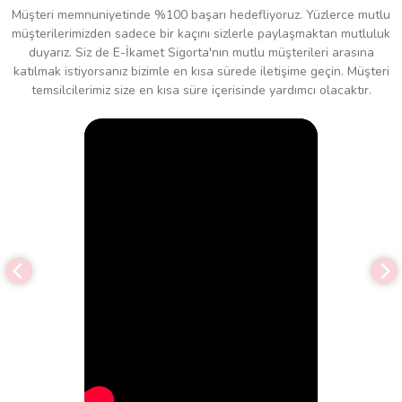
Müşteri memnuniyetinde %100 başarı hedefliyoruz. Yüzlerce mutlu
müşterilerimizden sadece bir kaçını sizlerle paylaşmaktan mutluluk
duyarız. Siz de E-İkamet Sigorta'nın mutlu müşterileri arasına
katılmak istiyorsanız bizimle en kısa sürede iletişime geçin. Müşteri
temsilcilerimiz size en kısa süre içerisinde yardımcı olacaktır.