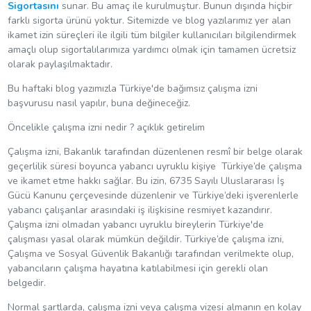
Sigortasını
sunar. Bu amaç ile kurulmuştur. Bunun dışında hiçbir
farklı sigorta ürünü yoktur. Sitemizde ve blog yazılarımız yer alan
ikamet izin süreçleri ile ilgili tüm bilgiler kullanıcıları bilgilendirmek
amaçlı olup sigortalılarımıza yardımcı olmak için tamamen ücretsiz
olarak paylaşılmaktadır.
Bu haftaki blog yazımızla Türkiye'de bağımsız çalışma izni
başvurusu nasıl yapılır, buna değineceğiz.
Öncelikle çalışma izni nedir ? açıklık getirelim
Çalışma izni, Bakanlık tarafından düzenlenen resmî bir belge olarak
geçerlilik süresi boyunca yabancı uyruklu kişiye Türkiye’de çalışma
ve ikamet etme hakkı sağlar. Bu izin, 6735 Sayılı Uluslararası İş
Gücü Kanunu çerçevesinde düzenlenir ve Türkiye’deki işverenlerle
yabancı çalışanlar arasındaki iş ilişkisine resmiyet kazandırır.
Çalışma izni olmadan yabancı uyruklu bireylerin Türkiye'de
çalışması yasal olarak mümkün değildir. Türkiye’de çalışma izni,
Çalışma ve Sosyal Güvenlik Bakanlığı tarafından verilmekte olup,
yabancıların çalışma hayatına katılabilmesi için gerekli olan
belgedir.
Normal şartlarda, çalışma izni veya çalışma vizesi almanın en kolay