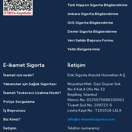
Türk Nippon Sigorta Bilgilendirme
Ankara Sigorta Bilgilendirme
GIG Sigorta Bilgilendirme
Demir Sigorta Bilgilendirme
Veri Sahibi Başvuru Formu
Yetki Belgelerimiz
E-ikamet Sigorta
İletişim
İkamet izni nedir?
Enki Sigorta Aracılık Hizmetleri A.Ş.
Yabancılar için Sağlık Sigortası
Nispetiye Mah. Gazi Güçnar Sok.
No:4 Kat:4 Ofis No:10
İkamet Tezkeresi Uzatma Nedir?
Beşiktaş, İstanbul
Mersis No: 0335075688100001
Poliçe Sorgulama
Ticaret Sicil No: 209723-5
İş Başvurusu
Levha Kayıt No : T191016-LEL9
Biz Kimiz?
info@e-ikametsigorta.com
İletişim
Telefon numaramız