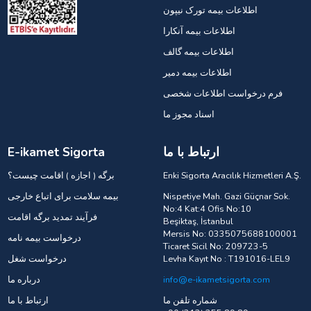
اطلاعات بیمه تورک نیپون
اطلاعات بیمه آنکارا
اطلاعات بیمه گالف
اطلاعات بیمه دمیر
فرم درخواست اطلاعات شخصی
اسناد مجوز ما
ارتباط با ما
E-ikamet Sigorta
Enki Sigorta Aracılık Hizmetleri A.Ş.
برگه ( اجازه ) اقامت چیست؟
Nispetiye Mah. Gazi Güçnar Sok.
بیمه سلامت برای اتباع خارجی
No:4 Kat:4 Ofis No:10
فرآیند تمدید برگه اقامت
Beşiktaş, İstanbul
Mersis No: 0335075688100001
درخواست بیمه نامه
Ticaret Sicil No: 209723-5
Levha Kayıt No : T191016-LEL9
درخواست شغل
info@e-ikametsigorta.com
درباره ما
شماره تلفن ما
ارتباط با ما