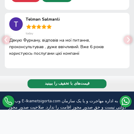
Telman Salmanli
today
Дякую Фуркану, відповів на мої питання,
проконсультував , дуже ввічливий. Вже 6 років
користуюсь послугами цієї компанії
قیمت‌های با تخفیف را ببینید
وب سایت E-Ikametsigorta.com وابسته به اداره مهاجرت و یا یک سازمان
دولتی نیست و حق صدور مجوز اقامت را ندارد. صلاحیت صدور مجوز
اقامت فقط متعلق به اداره مهاجرت است. سایت ما تنها فروش بیمه
سلامت اتباع خارجی موردنیاز برای درخواست اجازه اقامت را ارائه
می‌دهد.