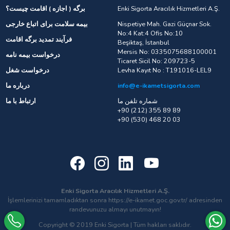
Enki Sigorta Aracılık Hizmetleri A.Ş.
برگه ( اجازه ) اقامت چیست؟
Nispetiye Mah. Gazi Güçnar Sok.
بیمه سلامت برای اتباع خارجی
No:4 Kat:4 Ofis No:10
فرآیند تمدید برگه اقامت
Beşiktaş, İstanbul
Mersis No: 0335075688100001
درخواست بیمه نامه
Ticaret Sicil No: 209723-5
Levha Kayıt No : T191016-LEL9
درخواست شغل
info@e-ikametsigorta.com
درباره ما
شماره تلفن ما
ارتباط با ما
+90 (212) 355 89 89
+90 (530) 468 20 03
Enki Sigorta Aracılık Hizmetleri A.Ş.
İşlemlerinizi tamamladıktan sonra https://e-ikamet.goc.gov.tr/ adresinden
randevunuzu almayı unutmayın!
Copyright © 2019 Enki Sigorta | Tüm hakları saklıdır.