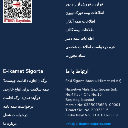
قرارداد فروش از راه دور
اطلاعات بیمه تورک نیپون
اطلاعات بیمه آنکارا
اطلاعات بیمه گالف
اطلاعات بیمه دمیر
فرم درخواست اطلاعات شخصی
اسناد مجوز ما
ارتباط با ما
E-ikamet Sigorta
Enki Sigorta Aracılık Hizmetleri A.Ş.
برگه ( اجازه ) اقامت چیست؟
Nispetiye Mah. Gazi Güçnar Sok.
بیمه سلامت برای اتباع خارجی
No:4 Kat:4 Ofis No:10
فرآیند تمدید برگه اقامت
Beşiktaş, İstanbul
Mersis No: 0335075688100001
درخواست بیمه نامه
Ticaret Sicil No: 209723-5
Levha Kayıt No : T191016-LEL9
درخواست شغل
info@e-ikametsigorta.com
درباره ما