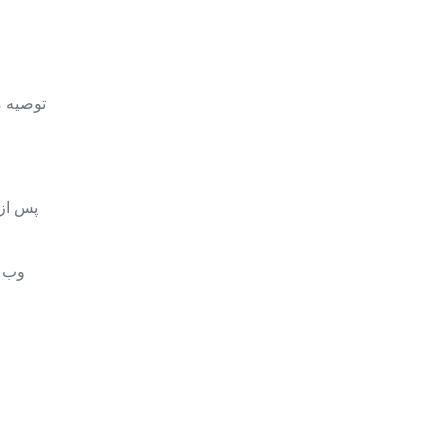
توصیه م
پس از 
وب س