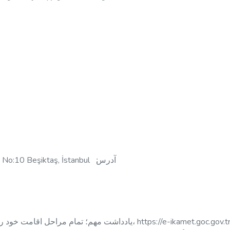
Nispetiye Mah. Gazi Güçnar Sok. No:4 Kat:4 Ofis No:10 Beşiktaş, İstanbul آدرس׃
یادداشت مهم؛ تمام مراحل اقامت خود را شخصاً خودتان 