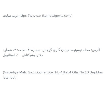
وب سایت: https://www.e-ikametsigorta.com/
آدرس: محله نیسپتیه، خیابان گازی گوچنار، شماره: ۴، طبقه: ۴، شماره
دفتر: بشیکتاش ۱۰، استانبول.
(Nispetiye Mah. Gazi Güçnar Sok. No:4 Kat:4 Ofis No:10 Beşiktaş,
İstanbul)