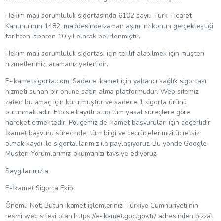
Hekim mali sorumluluk sigortasında 6102 sayılı Türk Ticaret
Kanunu’nun 1482. maddesinde zaman aşımı rizikonun gerçekleştiği
tarihten itibaren 10 yıl olarak belirlenmiştir.
Hekim mali sorumluluk sigortası için teklif alabilmek için müşteri
hizmetlerimizi aramanız yeterlidir.
E-ikametsigorta.com, Sadece ikamet için yabancı sağlık sigortası
hizmeti sunan bir online satın alma platformudur. Web sitemiz
zaten bu amaç için kurulmuştur ve sadece 1 sigorta ürünü
bulunmaktadır. Etbis’e kayıtlı olup tüm yasal süreçlere göre
hareket etmektedir. Poliçemiz de ikamet başvuruları için geçerlidir.
İkamet başvuru sürecinde, tüm bilgi ve tecrübelerimizi ücretsiz
olmak kaydı ile sigortalılarımız ile paylaşıyoruz. Bu yönde Google
Müşteri Yorumlarımızı okumanızı tavsiye ediyoruz.
Saygılarımızla
E-İkamet Sigorta Ekibi
Önemli Not; Bütün ikamet işlemlerinizi Türkiye Cumhuriyeti’nin
resmî web sitesi olan https://e-ikamet.goc.gov.tr/ adresinden bizzat