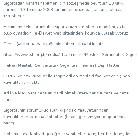
Sigortadan yararlanabilmen için sözleşmede belirtilen 10 yıllık
sürenin, 30 Temmuz 2009 tarihinden önce başlamamış olması
zorunludur.
Hekim mesleki sorumluluk sigortanızın var olup olmadığını, aktif
olup olmadığını, e-Devlet web sitesinden, kolayca ulaşabiliyoruz.
Genel Şartlarına da aşağıdaki linkten ulaşabilirsiniz.
https://www.tsb.org.tr/media/attachments/Mesleki_Sorumluluk_S
Hekim Mesleki Sorumluluk Sigortası Teminat Dışı Haller
Hukuki ve etik kurallar ile tespit edilen mesleki faaliyetler dışında
kaynaklanan riskler
Adli ve idari para cezaları dahil olmak üzere her tür ceza ve cezai
şart
Sigortalının sorumluluk alanı dışındaki faaliyetlerinden
kaynaklanan tazminat talepleri (İnsani görevin yerine getirilmesi
hariç)
Tıbbi mesleki faaliyet gereğince yapılanlar hariç, her tür deneyden