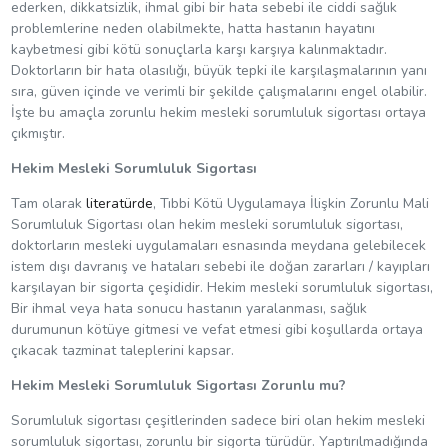
ederken, dikkatsizlik, ihmal gibi bir hata sebebi ile ciddi sağlık
problemlerine neden olabilmekte, hatta hastanın hayatını
kaybetmesi gibi kötü sonuçlarla karşı karşıya kalınmaktadır.
Doktorların bir hata olasılığı, büyük tepki ile karşılaşmalarının yanı
sıra, güven içinde ve verimli bir şekilde çalışmalarını engel olabilir.
İşte bu amaçla zorunlu hekim mesleki sorumluluk sigortası ortaya
çıkmıştır.
Hekim Mesleki Sorumluluk Sigortası
Tam olarak
literatürde
, Tıbbi Kötü Uygulamaya İlişkin Zorunlu Mali
Sorumluluk Sigortası olan hekim mesleki sorumluluk sigortası,
doktorların mesleki uygulamaları esnasında meydana gelebilecek
istem dışı davranış ve hataları sebebi ile doğan zararları / kayıpları
karşılayan bir sigorta çeşididir. Hekim mesleki sorumluluk sigortası,
Bir ihmal veya hata sonucu hastanın yaralanması, sağlık
durumunun kötüye gitmesi ve vefat etmesi gibi koşullarda ortaya
çıkacak tazminat taleplerini kapsar.
Hekim Mesleki Sorumluluk Sigortası Zorunlu mu?
Sorumluluk sigortası çeşitlerinden sadece biri olan hekim mesleki
sorumluluk sigortası, zorunlu bir sigorta türüdür. Yaptırılmadığında