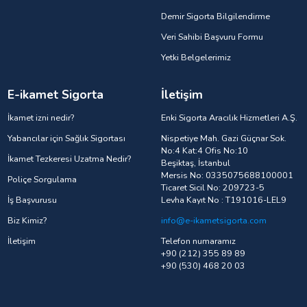
Demir Sigorta Bilgilendirme
Veri Sahibi Başvuru Formu
Yetki Belgelerimiz
E-ikamet Sigorta
İletişim
İkamet izni nedir?
Enki Sigorta Aracılık Hizmetleri A.Ş.
Yabancılar için Sağlık Sigortası
Nispetiye Mah. Gazi Güçnar Sok.
No:4 Kat:4 Ofis No:10
İkamet Tezkeresi Uzatma Nedir?
Beşiktaş, İstanbul
Mersis No: 0335075688100001
Poliçe Sorgulama
Ticaret Sicil No: 209723-5
İş Başvurusu
Levha Kayıt No : T191016-LEL9
Biz Kimiz?
info@e-ikametsigorta.com
İletişim
Telefon numaramız
+90 (212) 355 89 89
+90 (530) 468 20 03