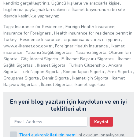
kendiniz gerçekleştiriniz. Üçüncü kişilerle ve aracılarla kişisel
bilgilerinizi paylaşmaktan sakınınız. İkamet başvurunuzu bu site
dışında kesinlikle yapmayınız.
Tags: Insurance for Residence , Foreign Health Insurance;
Insurance for Foreigners , Health insurance for residence permit in
Turkey , Residence Insurance , страховка длявнж в турции ,
www.e-ikamet.goc.gov.tr , Foreigner Health Insurance , İkamet
insurance , Yabancı Sağlık Sigortası , Yabancı Sigorta, Oturum İzin
Sigorta , Göç İdaresi Sigorta , E-İkamet Başvuru Sigortası , İkamet
Sağlık Sigortası , İkamet Sigorta , Turkish Citizenship , Ankara
Sigorta , Türk Nippon Sigorta , Sompo Japan Sigorta , Arex Sigorta ,
Groupama Sigorta , Demir Sigorta , İkamet için Sigorta , İkamet
Başvuru Sigortası , İkamet Sigortası, ikamet sigortası
En yeni blog yazıları için kaydolun ve en iyi
teklifleri alın
Kaydol
Ticari elekronik ileti izin metni
'ni okudum, onaylıyorum.