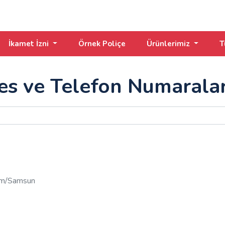
İkamet İzni
Örnek Poliçe
Ürünlerimiz
T
res ve Telefon Numaralar
dım/Samsun