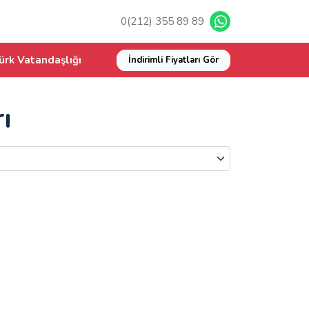
0(212) 355 89 89
ürk Vatandaşlığı
İndirimli Fiyatları Gör
ı