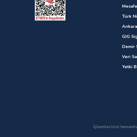
Mesafe
Türk N
Ankara
GIG Si
Demir 
Veri S
Yetki 
İşlemlerinizi tamaml