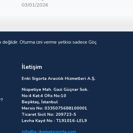
03/01/2026
p değildir. Oturma izni verme yetkisi sadece Göç
İletişim
Enki Sigorta Aracılık Hizmetleri A.Ş.
Nispetiye Mah. Gazi Güçnar Sok.
No:4 Kat:4 Ofis No:10
r?
Beşiktaş, İstanbul
Mersis No: 0335075688100001
Ticaret Sicil No: 209723-5
Levha Kayıt No : T191016-LEL9
info@e-ikametsigorta.com