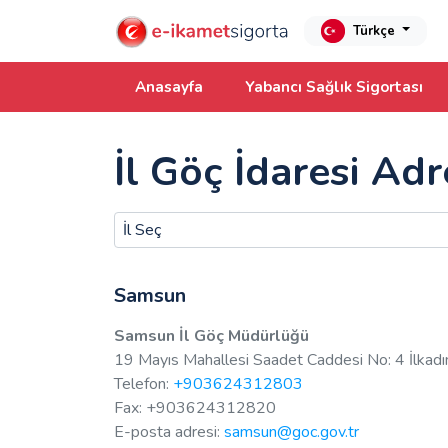
Türkçe
Anasayfa
Yabancı Sağlık Sigortası
İl Göç İdaresi Ad
Samsun
Samsun İl Göç Müdürlüğü
19 Mayıs Mahallesi Saadet Caddesi No: 4 İlka
Telefon:
+903624312803
Fax: +903624312820
E-posta adresi:
samsun@goc.gov.tr