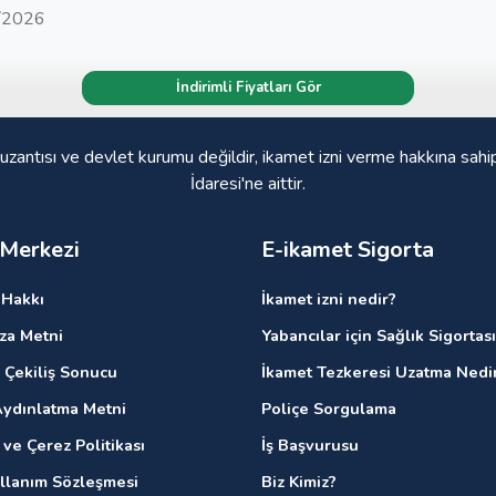
/2026
İndirimli Fiyatları Gör
 uzantısı ve devlet kurumu değildir, ikamet izni verme hakkına sahi
İdaresi'ne aittir.
 Merkezi
E-ikamet Sigorta
Hakkı
İkamet izni nedir?
ıza Metni
Yabancılar için Sağlık Sigortası
 Çekiliş Sonucu
İkamet Tezkeresi Uzatma Nedi
ydınlatma Metni
Poliçe Sorgulama
k ve Çerez Politikası
İş Başvurusu
ullanım Sözleşmesi
Biz Kimiz?