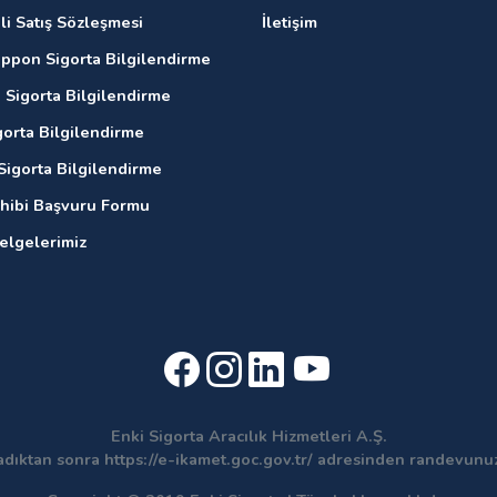
li Satış Sözleşmesi
İletişim
ippon Sigorta Bilgilendirme
 Sigorta Bilgilendirme
gorta Bilgilendirme
Sigorta Bilgilendirme
ahibi Başvuru Formu
Belgelerimiz
Enki Sigorta Aracılık Hizmetleri A.Ş.
adıktan sonra https://e-ikamet.goc.gov.tr/ adresinden randevun