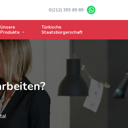
0(212) 355 89 89
Unsere
Türkische
Produkte
Staatsbürgerschaft
rbeiten?
ta!