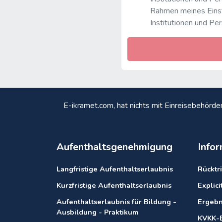
Rahmen meines Einst
Institutionen und Pe
E-ikramet.com, hat nichts mit Einreisebehörde
Aufenthaltsgenehmigung
Info
Langfristige Aufenthaltserlaubnis
Rücktri
Kurzfristige Aufenthaltserlaubnis
Explic
Aufenthaltserlaubnis für Bildung -
Ergebn
Ausbildung - Praktikum
KVKK-B