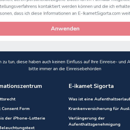
ellungsverfahrens kontaktiert werden können und die ich erhalt
rsonen, dass ich diese Informationen an E-IkametSigorta.com wei
Anwenden
n zu tun, diese haben auch keinen Einfluss auf Ihre Einreise- un
bitte immer an die Einreisebehörden
rmationszentrum
E-ikamet Sigorta
ttsrecht
Was ist eine Aufenthaltserlau
it Consent Form
Krankenversicherung für Aus
is der iPhone-Lotterie
Verlängerung der
Aufenthaltsgenehmigung
eleuchtungstext