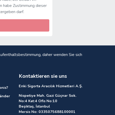
en habe Zustimmung dieser
tergeben darf.
d Aufenthaltsbestimmung, daher wenden Sie sich
Kontaktieren sie uns
Enki Sigorta Aracılık Hizmetleri A.Ş.
bnis?
Nispetiye Mah. Gazi Güçnar Sok.
länder
No:4 Kat:4 Ofis No:10
Beşiktaş, İstanbul
Mersis No: 0335075688100001