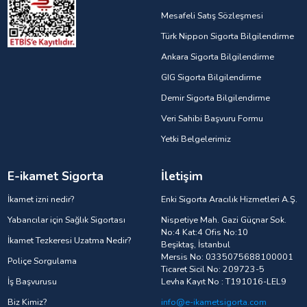
Mesafeli Satış Sözleşmesi
Türk Nippon Sigorta Bilgilendirme
Ankara Sigorta Bilgilendirme
GIG Sigorta Bilgilendirme
Demir Sigorta Bilgilendirme
Veri Sahibi Başvuru Formu
Yetki Belgelerimiz
E-ikamet Sigorta
İletişim
İkamet izni nedir?
Enki Sigorta Aracılık Hizmetleri A.Ş.
Yabancılar için Sağlık Sigortası
Nispetiye Mah. Gazi Güçnar Sok.
No:4 Kat:4 Ofis No:10
İkamet Tezkeresi Uzatma Nedir?
Beşiktaş, İstanbul
Mersis No: 0335075688100001
Poliçe Sorgulama
Ticaret Sicil No: 209723-5
İş Başvurusu
Levha Kayıt No : T191016-LEL9
Biz Kimiz?
info@e-ikametsigorta.com