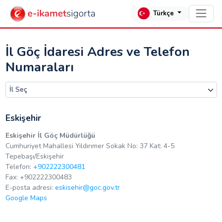
Türkçe
İl Göç İdaresi Adres ve Telefon
Numaraları
Eskişehir
Eskişehir İl Göç Müdürlüğü
Cumhuriyet Mahallesi Yıldırımer Sokak No: 37 Kat: 4-5
Tepebaşı/Eskişehir
Telefon:
+902222300481
Fax: +902222300483
E-posta adresi:
eskisehir@goc.gov.tr
Google Maps