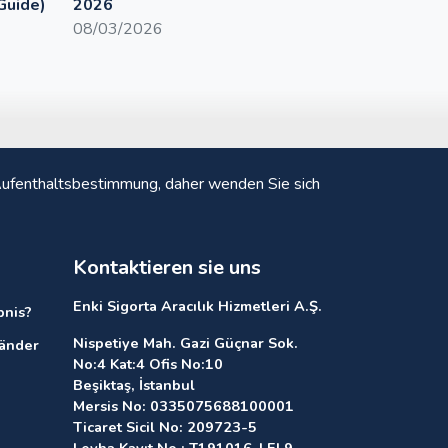
Guide)
2026
08/03/2026
d Aufenthaltsbestimmung, daher wenden Sie sich
Kontaktieren sie uns
Enki Sigorta Aracılık Hizmetleri A.Ş.
bnis?
Nispetiye Mah. Gazi Güçnar Sok.
länder
No:4 Kat:4 Ofis No:10
Beşiktaş, İstanbul
Mersis No: 0335075688100001
Ticaret Sicil No: 209723-5
Levha Kayıt No : T191016-LEL9