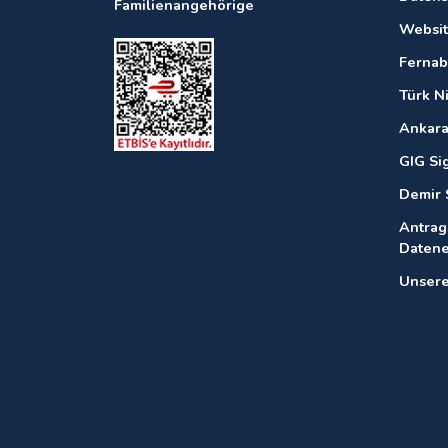
Familienangehörige
Websit
Fernab
Türk N
Ankara
GIG Si
Demir 
Antrag
Daten
Unsere