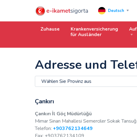
Deutsch
Zuhause
Krankenversicherung
Au
für Ausländer
Adresse und Tele
Çankırı
Çankırı İl Göç Müdürlüğü
Mimar Sinan Mahallesi Semerciler Sokak Tansuğ 
Telefon:
+903762134649
Fax: +903762134109