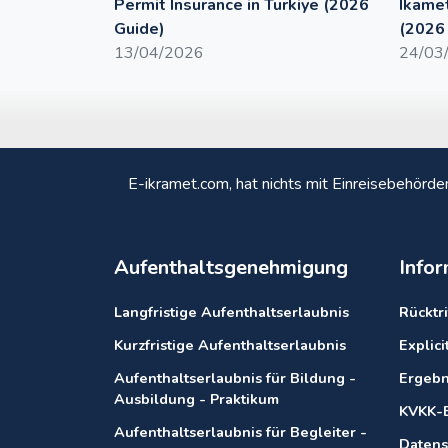
Permit Insurance in Turkiye (2026
Ikamet
Guide)
(2026
13/04/2026
24/03
E-ikramet.com, hat nichts mit Einreisebehörde
Aufenthaltsgenehmigung
Info
Langfristige Aufenthaltserlaubnis
Rücktri
Kurzfristige Aufenthaltserlaubnis
Explic
Aufenthaltserlaubnis für Bildung -
Ergebn
Ausbildung - Praktikum
KVKK-B
Aufenthaltserlaubnis für Begleiter -
Datens