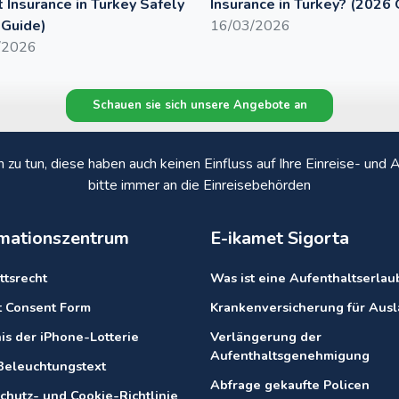
 Insurance in Turkey Safely
Insurance in Turkey? (2026 
 Guide)
16/03/2026
/2026
Schauen sie sich unsere Angebote an
n zu tun, diese haben auch keinen Einfluss auf Ihre Einreise- un
bitte immer an die Einreisebehörden
rmationszentrum
E-ikamet Sigorta
ttsrecht
Was ist eine Aufenthaltserlau
it Consent Form
Krankenversicherung für Aus
is der iPhone-Lotterie
Verlängerung der
Aufenthaltsgenehmigung
eleuchtungstext
Abfrage gekaufte Policen
chutz- und Cookie-Richtlinie