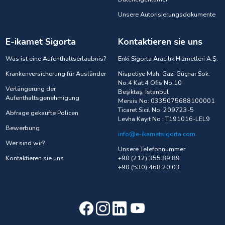
Unsere Autorisierungsdokumente
E-ikamet Sigorta
Kontaktieren sie uns
Was ist eine Aufenthaltserlaubnis?
Enki Sigorta Aracılık Hizmetleri A.Ş.
Krankenversicherung für Ausländer
Nispetiye Mah. Gazi Güçnar Sok.
No:4 Kat:4 Ofis No:10
Verlängerung der
Beşiktaş, İstanbul
Aufenthaltsgenehmigung
Mersis No: 0335075688100001
Ticaret Sicil No: 209723-5
Abfrage gekaufte Policen
Levha Kayıt No : T191016-LEL9
Bewerbung
info@e-ikametsigorta.com
Wer sind wir?
Unsere Telefonnummer
Kontaktieren sie uns
+90 (212) 355 89 89
+90 (530) 468 20 03