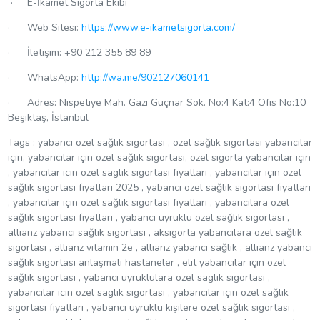
· E-İkamet Sigorta Ekibi
· Web Sitesi:
https://www.e-ikametsigorta.com/
· İletişim: +90 212 355 89 89
· WhatsApp:
http://wa.me/902127060141
· Adres: Nispetiye Mah. Gazi Güçnar Sok. No:4 Kat:4 Ofis No:10
Beşiktaş, İstanbul
Tags : yabancı özel sağlık sigortası , özel sağlık sigortası yabancılar
için, yabancılar için özel sağlık sigortası, ozel sigorta yabancilar için
, yabancilar icin ozel saglik sigortasi fiyatlari , yabancılar için özel
sağlık sigortası fiyatları 2025 , yabancı özel sağlık sigortası fiyatları
, yabancılar için özel sağlık sigortası fiyatları , yabancılara özel
sağlık sigortası fiyatları , yabancı uyruklu özel sağlık sigortası ,
allianz yabancı sağlık sigortası , aksigorta yabancılara özel sağlık
sigortası , allianz vitamin 2e , allianz yabancı sağlık , allianz yabancı
sağlık sigortası anlaşmalı hastaneler , elit yabancılar için özel
sağlık sigortası , yabanci uyruklulara ozel saglik sigortasi ,
yabancilar icin ozel saglik sigortasi , yabancilar için özel sağlık
sigortası fiyatları , yabancı uyruklu kişilere özel sağlık sigortası ,