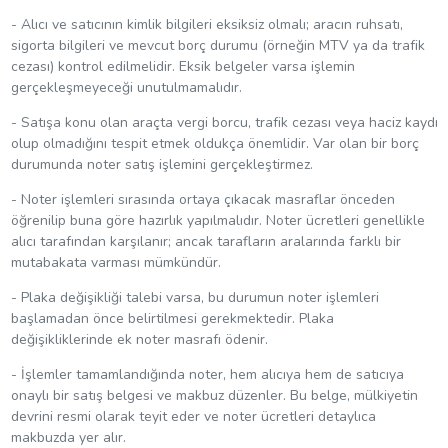
- Alıcı ve satıcının kimlik bilgileri eksiksiz olmalı; aracın ruhsatı,
sigorta bilgileri ve mevcut borç durumu (örneğin MTV ya da trafik
cezası) kontrol edilmelidir. Eksik belgeler varsa işlemin
gerçekleşmeyeceği unutulmamalıdır.
- Satışa konu olan araçta vergi borcu, trafik cezası veya haciz kaydı
olup olmadığını tespit etmek oldukça önemlidir. Var olan bir borç
durumunda noter satış işlemini gerçekleştirmez.
- Noter işlemleri sırasında ortaya çıkacak masraflar önceden
öğrenilip buna göre hazırlık yapılmalıdır. Noter ücretleri genellikle
alıcı tarafından karşılanır; ancak tarafların aralarında farklı bir
mutabakata varması mümkündür.
- Plaka değişikliği talebi varsa, bu durumun noter işlemleri
başlamadan önce belirtilmesi gerekmektedir. Plaka
değişikliklerinde ek noter masrafı ödenir.
- İşlemler tamamlandığında noter, hem alıcıya hem de satıcıya
onaylı bir satış belgesi ve makbuz düzenler. Bu belge, mülkiyetin
devrini resmi olarak teyit eder ve noter ücretleri detaylıca
makbuzda yer alır.