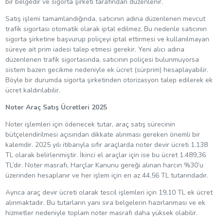
bir belgedir ve sigorta şirketi tarafından düzenlenir.
Satış işlemi tamamlandığında, satıcının adına düzenlenen mevcut
trafik sigortası otomatik olarak iptal edilmez. Bu nedenle satıcının
sigorta şirketine başvurup poliçeyi iptal ettirmesi ve kullanılmayan
süreye ait prim iadesi talep etmesi gerekir. Yeni alıcı adına
düzenlenen trafik sigortasında, satıcının poliçesi bulunmuyorsa
sistem bazen gecikme nedeniyle ek ücret (sürprim) hesaplayabilir.
Böyle bir durumda sigorta şirketinden otorizasyon talep edilerek ek
ücret kaldırılabilir.
Noter Araç Satış Ücretleri 2025
Noter işlemleri için ödenecek tutar, araç satış sürecinin
bütçelendirilmesi açısından dikkate alınması gereken önemli bir
kalemdir. 2025 yılı itibarıyla sıfır araçlarda noter devir ücreti 1.138
TL olarak belirlenmiştir. İkinci el araçlar için ise bu ücret 1.489,36
TL’dir. Noter masrafı, Harçlar Kanunu gereği alınan harcın %30’u
üzerinden hesaplanır ve her işlem için en az 44,56 TL tutarındadır.
Ayrıca araç devir ücreti olarak tescil işlemleri için 19,10 TL ek ücret
alınmaktadır. Bu tutarların yanı sıra belgelerin hazırlanması ve ek
hizmetler nedeniyle toplam noter masrafı daha yüksek olabilir.