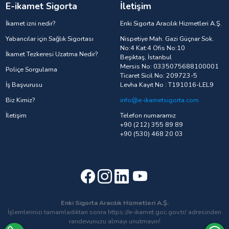
E-ikamet Sigorta
İletişim
İkamet izni nedir?
Enki Sigorta Aracılık Hizmetleri A.Ş.
Yabancılar için Sağlık Sigortası
Nispetiye Mah. Gazi Güçnar Sok.
No:4 Kat:4 Ofis No:10
İkamet Tezkeresi Uzatma Nedir?
Beşiktaş, İstanbul
Mersis No: 0335075688100001
Poliçe Sorgulama
Ticaret Sicil No: 209723-5
İş Başvurusu
Levha Kayıt No : T191016-LEL9
Biz Kimiz?
info@e-ikametsigorta.com
İletişim
Telefon numaramız
+90 (212) 355 89 89
+90 (530) 468 20 03
Enki Sigorta Aracılık Hizmetleri A.Ş.
İşlemlerinizi tamamladıktan sonra https://e-ikamet.goc.gov.tr/ adresinden
randevunuzu almayı unutmayın!