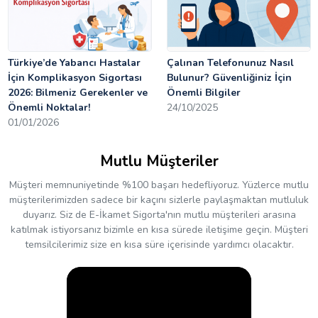
Türkiye’de Yabancı Hastalar
Çalınan Telefonunuz Nasıl
İçin Komplikasyon Sigortası
Bulunur? Güvenliğiniz İçin
2026: Bilmeniz Gerekenler ve
Önemli Bilgiler
Önemli Noktalar!
24/10/2025
01/01/2026
Mutlu Müşteriler
Müşteri memnuniyetinde %100 başarı hedefliyoruz. Yüzlerce mutlu
müşterilerimizden sadece bir kaçını sizlerle paylaşmaktan mutluluk
duyarız. Siz de E-İkamet Sigorta'nın mutlu müşterileri arasına
katılmak istiyorsanız bizimle en kısa sürede iletişime geçin. Müşteri
temsilcilerimiz size en kısa süre içerisinde yardımcı olacaktır.