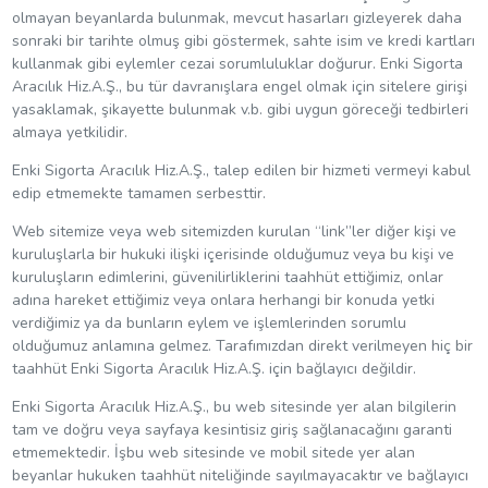
olmayan beyanlarda bulunmak, mevcut hasarları gizleyerek daha
sonraki bir tarihte olmuş gibi göstermek, sahte isim ve kredi kartları
kullanmak gibi eylemler cezai sorumluluklar doğurur. Enki Sigorta
Aracılık Hiz.A.Ş., bu tür davranışlara engel olmak için sitelere girişi
yasaklamak, şikayette bulunmak v.b. gibi uygun göreceği tedbirleri
almaya yetkilidir.
Enki Sigorta Aracılık Hiz.A.Ş., talep edilen bir hizmeti vermeyi kabul
edip etmemekte tamamen serbesttir.
Web sitemize veya web sitemizden kurulan “link”ler diğer kişi ve
kuruluşlarla bir hukuki ilişki içerisinde olduğumuz veya bu kişi ve
kuruluşların edimlerini, güvenilirliklerini taahhüt ettiğimiz, onlar
adına hareket ettiğimiz veya onlara herhangi bir konuda yetki
verdiğimiz ya da bunların eylem ve işlemlerinden sorumlu
olduğumuz anlamına gelmez. Tarafımızdan direkt verilmeyen hiç bir
taahhüt Enki Sigorta Aracılık Hiz.A.Ş. için bağlayıcı değildir.
Enki Sigorta Aracılık Hiz.A.Ş., bu web sitesinde yer alan bilgilerin
tam ve doğru veya sayfaya kesintisiz giriş sağlanacağını garanti
etmemektedir. İşbu web sitesinde ve mobil sitede yer alan
beyanlar hukuken taahhüt niteliğinde sayılmayacaktır ve bağlayıcı