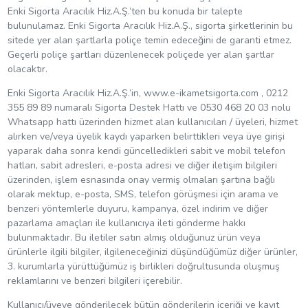
Enki Sigorta Aracılık Hiz.A.Ş.’ten bu konuda bir talepte
bulunulamaz. Enki Sigorta Aracılık Hiz.A.Ş., sigorta şirketlerinin bu
sitede yer alan şartlarla poliçe temin edeceğini de garanti etmez.
Geçerli poliçe şartları düzenlenecek poliçede yer alan şartlar
olacaktır.
Enki Sigorta Aracılık Hiz.A.Ş.’in, www.e-ikametsigorta.com , 0212
355 89 89 numaralı Sigorta Destek Hattı ve 0530 468 20 03 nolu
Whatsapp hattı üzerinden hizmet alan kullanıcıları / üyeleri, hizmet
alırken ve/veya üyelik kaydı yaparken belirttikleri veya üye girişi
yaparak daha sonra kendi güncelledikleri sabit ve mobil telefon
hatları, sabit adresleri, e-posta adresi ve diğer iletişim bilgileri
üzerinden, işlem esnasında onay vermiş olmaları şartına bağlı
olarak mektup, e-posta, SMS, telefon görüşmesi için arama ve
benzeri yöntemlerle duyuru, kampanya, özel indirim ve diğer
pazarlama amaçları ile kullanıcıya ileti gönderme hakkı
bulunmaktadır. Bu iletiler satın almış olduğunuz ürün veya
ürünlerle ilgili bilgiler, ilgileneceğinizi düşündüğümüz diğer ürünler,
3. kurumlarla yürüttüğümüz iş birlikleri doğrultusunda oluşmuş
reklamlarını ve benzeri bilgileri içerebilir.
Kullanıcı/üyeye gönderilecek bütün gönderilerin içeriği ve kayıt