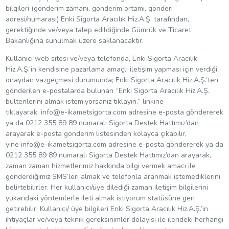
bilgileri (gönderim zamanı, gönderim ortamı, gönderi
adresi/numarası) Enki Sigorta Aracılık Hiz.A.Ş. tarafından,
gerektiğinde ve/veya talep edildiğinde Gümrük ve Ticaret
Bakanlığına sunulmak üzere saklanacaktır.
Kullanıcı web sitesi ve/veya telefonda, Enki Sigorta Aracılık
Hiz.A.Ş.’in kendisine pazarlama amaçlı iletişim yapması için verdiği
onaydan vazgeçmesi durumunda; Enki Sigorta Aracılık Hiz.A.Ş.’ten
gönderilen e-postalarda bulunan “Enki Sigorta Aracılık Hiz.A.Ş.
bültenlerini almak istemiyorsanız tıklayın.” linkine
tıklayarak,
info@e-ikametsigorta.com
adresine e-posta göndererek
ya da 0212 355 89 89 numaralı Sigorta Destek Hattımız’dan
arayarak e-posta gönderim listesinden kolayca çıkabilir,
yine
info@e-ikametsigorta.com
adresine e-posta göndererek ya da
0212 355 89 89 numaralı Sigorta Destek Hattımız’dan arayarak,
zaman zaman hizmetlerimiz hakkında bilgi vermek amacı ile
gönderdiğimiz SMS’leri almak ve telefonla aranmak istemediklerini
belirtebilirler. Her kullanıcı/üye dilediği zaman iletişim bilgilerini
yukarıdaki yöntemlerle ileti almak istiyorum statüsüne geri
getirebilir. Kullanıcı/ üye bilgileri Enki Sigorta Aracılık Hiz.A.Ş.’in
ihtiyaçlar ve/veya teknik gereksinimler dolayısı ile ilerideki herhangi