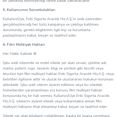
bir zamanda belirleyeceği tarihe kadar saklanacaktır.
5. Kullanıcının Sorumlulukları
Kullanıcı/Üye, Enki Sigorta Aracılık Hiz.A.Ş.’in web üzerinden
gerçekleştireceği her türlü kampanya ve çekilişe katılması
durumunda, gerekli bilgilerinin ilgili kişi ve kurumlarla
paylaşılmasını kabul, beyan ve taahhüt eder.
6. Fikri Mülkiyet Hakları
Her Hakkı Saklıdır ©
İşbu web sitesinde ve mobil sitede yer alan unvan, işletme adı,
marka, patent, logo, tasarım, bilgi ve yöntem gibi tescilli veya
tescilsiz tüm fikri mülkiyet hakları Enki Sigorta Aracılık Hiz.A.Ş. veya
belirtilen ilgilisine aittir ve ulusal ile uluslararası hukukun koruması
altındadır. İşbu web sitenin ziyaret edilmesi veya bu sitedeki
hizmetlerden yararlanılması söz konusu fikri mülkiyet hakları
konusunda hiç bir hak vermez. Kullanıcı/Üye Enki Sigorta Aracılık
Hiz.A.Ş. sitelerini ziyaret etmek veya kullanmakla anılan fikri
mülkiyet haklarını ihlal etmemeyi kabul, beyan ve taahhüt eder.
Sitede yer alan bilgilerin çoğaltılması, başka bir lisana çevrilmesi,