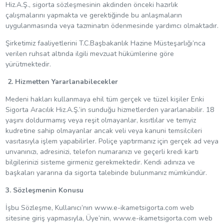
Hiz.A.Ş., sigorta sözleşmesinin akdinden önceki hazırlık
çalışmalarını yapmakta ve gerektiğinde bu anlaşmaların
uygulanmasında veya tazminatın ödenmesinde yardımcı olmaktadır.
Şirketimiz faaliyetlerini T.C.Başbakanlık Hazine Müsteşarlığı’nca
verilen ruhsat altında ilgili mevzuat hükümlerine göre
yürütmektedir.
2. Hizmetten Yararlanabilecekler
Medeni hakları kullanmaya ehil tüm gerçek ve tüzel kişiler Enki
Sigorta Aracılık Hiz.A.Ş.’in sunduğu hizmetlerden yararlanabilir. 18
yaşını doldurmamış veya reşit olmayanlar, kısıtlılar ve temyiz
kudretine sahip olmayanlar ancak veli veya kanuni temsilcileri
vasıtasıyla işlem yapabilirler. Poliçe yaptırmanız için gerçek ad veya
unvanınızı, adresinizi, telefon numaranızı ve geçerli kredi kartı
bilgilerinizi sisteme girmeniz gerekmektedir. Kendi adınıza ve
başkaları yararına da sigorta talebinde bulunmanız mümkündür.
3. Sözleşmenin Konusu
İşbu Sözleşme, Kullanıcı’nın www.e-ikametsigorta.com web
sitesine giriş yapmasıyla, Üye’nin, www.e-ikametsigorta.com web