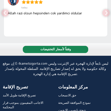
today
Allah razi olsun hepsinden cok yardimci oldular
وفقاً لأسعار التخفيضات
إن موقع E-Ikametsigorta.com ليس تابعاً لإدارة الهجرة عبر الإنترنت وليس
وكالة حكومية ولا يحق له إصدار تصاريح الإقامة. السلطة المخولة بإصدار
تصريح الإقامة هي إدارة الهجرة.
مركز المعلومات
تصريح الإقامة
حق الانسحاب
تصريح الإقامة طويل الأمد
نموذج الموافقة الصريحة
الاجانب المقيمون بموجب قرار
المحكمة
نتيجة يانصيب الايفون