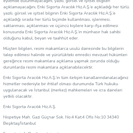
eylemde bulunmayacağını, yazılı, görsel ve işitsel bilgileri
açıklamayacağını, Enki Sigorta Aracılık Hiz.A.Ş.’e açıkladığı her türlü
yazılı, görsel ve işitsel bilginin Enki Sigorta Aracılık Hiz.A.Ş.’e
açıkladığı sırada her türlü biçimde kullanılması, işlenmesi,
saklanması, açıklanması ve üçüncü kişilere karşı ifşa edilmesi
konusunda Enki Sigorta Aracılık Hiz.A.Ş.’in münhasır hak sahibi
olduğunu kabul, beyan ve taahhüt eder.
Müşteri bilgileri, resmi makamlarca usulü dairesinde bu bilgilerin
talep edilmesi halinde ve yürürlükteki emredici mevzuat hükümleri
gereğince resmi makamlara açıklama yapmak zorunda olduğu
durumlarda resmi makamlara açıklanabilecektir.
Enki Sigorta Aracılık Hiz.A.Ş.’in tüm iletişim kanallarındanalacağınız
hizmetler nedeniyle bir ihtilaf olması durumunda Türk hukuku
uygulanacak ve İstanbul (merkez) mahkemeleri ve icra daireleri
yetkili olacaktır.
Enki Sigorta Aracılık Hiz.A.Ş.
Nispetiye Mah. Gazi Güçnar Sok. No:4 Kat:4 Ofis No:10 34340
Beşiktaş/İstanbul