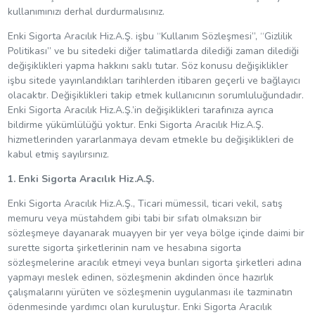
kullanımınızı derhal durdurmalısınız.
Enki Sigorta Aracılık Hiz.A.Ş. işbu “Kullanım Sözleşmesi”, “Gizlilik
Politikası” ve bu sitedeki diğer talimatlarda dilediği zaman dilediği
değişiklikleri yapma hakkını saklı tutar. Söz konusu değişiklikler
işbu sitede yayınlandıkları tarihlerden itibaren geçerli ve bağlayıcı
olacaktır. Değişiklikleri takip etmek kullanıcının sorumluluğundadır.
Enki Sigorta Aracılık Hiz.A.Ş.’in değişiklikleri tarafınıza ayrıca
bildirme yükümlülüğü yoktur. Enki Sigorta Aracılık Hiz.A.Ş.
hizmetlerinden yararlanmaya devam etmekle bu değişiklikleri de
kabul etmiş sayılırsınız.
1. Enki Sigorta Aracılık Hiz.A.Ş.
Enki Sigorta Aracılık Hiz.A.Ş., Ticari mümessil, ticari vekil, satış
memuru veya müstahdem gibi tabi bir sıfatı olmaksızın bir
sözleşmeye dayanarak muayyen bir yer veya bölge içinde daimi bir
surette sigorta şirketlerinin nam ve hesabına sigorta
sözleşmelerine aracılık etmeyi veya bunları sigorta şirketleri adına
yapmayı meslek edinen, sözleşmenin akdinden önce hazırlık
çalışmalarını yürüten ve sözleşmenin uygulanması ile tazminatın
ödenmesinde yardımcı olan kuruluştur. Enki Sigorta Aracılık