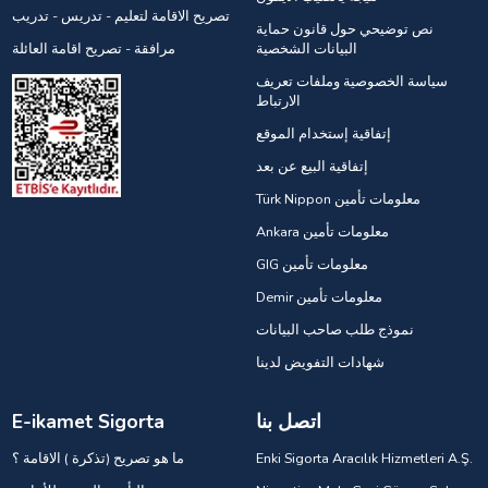
تصريح الاقامة لتعليم - تدريس - تدريب
نص توضيحي حول قانون حماية
البيانات الشخصية
مرافقة - تصريح اقامة العائلة
سياسة الخصوصية وملفات تعريف
الارتباط
إتفاقية إستخدام الموقع
إتفاقية البيع عن بعد
Türk Nippon معلومات تأمين
Ankara معلومات تأمين
GIG معلومات تأمين
Demir معلومات تأمين
نموذج طلب صاحب البيانات
شهادات التفويض لدينا
اتصل بنا
E-ikamet Sigorta
Enki Sigorta Aracılık Hizmetleri A.Ş.
ما هو تصريح (تذكرة ) الاقامة ؟