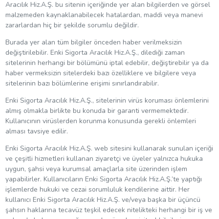
Aracılık Hiz.A.Ş. bu sitenin içeriğinde yer alan bilgilerden ve görsel
malzemeden kaynaklanabilecek hatalardan, maddi veya manevi
zararlardan hiç bir şekilde sorumlu değildir.
Burada yer alan tüm bilgiler önceden haber verilmeksizin
değiştirilebilir. Enki Sigorta Aracılık Hiz.A.Ş., dilediği zaman
sitelerinin herhangi bir bölümünü iptal edebilir, değiştirebilir ya da
haber vermeksizin sitelerdeki bazı özelliklere ve bilgilere veya
sitelerinin bazı bölümlerine erişimi sınırlandırabilir.
Enki Sigorta Aracılık Hiz.A.Ş., sitelerinin virüs koruması önlemlerini
almış olmakla birlikte bu konuda bir garanti vermemektedir.
Kullanıcının virüslerden korunma konusunda gerekli önlemleri
alması tavsiye edilir.
Enki Sigorta Aracılık Hiz.A.Ş. web sitesini kullanarak sunulan içeriği
ve çeşitli hizmetleri kullanan ziyaretçi ve üyeler yalnızca hukuka
uygun, şahsi veya kurumsal amaçlarla site üzerinden işlem
yapabilirler. Kullanıcıların Enki Sigorta Aracılık Hiz.A.Ş.’te yaptığı
işlemlerde hukuki ve cezai sorumluluk kendilerine aittir. Her
kullanıcı Enki Sigorta Aracılık Hiz.A.Ş. ve/veya başka bir üçüncü
şahsın haklarına tecavüz teşkil edecek nitelikteki herhangi bir iş ve