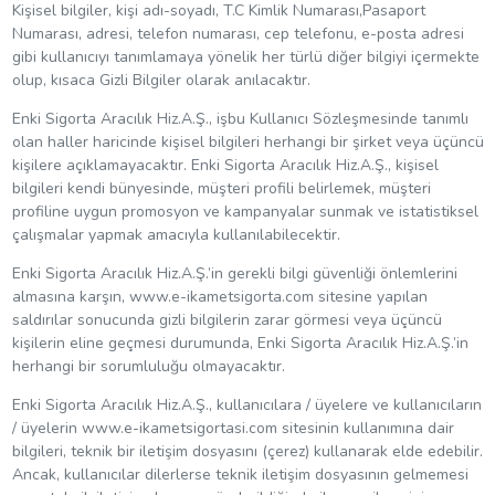
Kişisel bilgiler, kişi adı-soyadı, T.C Kimlik Numarası,Pasaport
Numarası, adresi, telefon numarası, cep telefonu, e-posta adresi
gibi kullanıcıyı tanımlamaya yönelik her türlü diğer bilgiyi içermekte
olup, kısaca Gizli Bilgiler olarak anılacaktır.
Enki Sigorta Aracılık Hiz.A.Ş., işbu Kullanıcı Sözleşmesinde tanımlı
olan haller haricinde kişisel bilgileri herhangi bir şirket veya üçüncü
kişilere açıklamayacaktır. Enki Sigorta Aracılık Hiz.A.Ş., kişisel
bilgileri kendi bünyesinde, müşteri profili belirlemek, müşteri
profiline uygun promosyon ve kampanyalar sunmak ve istatistiksel
çalışmalar yapmak amacıyla kullanılabilecektir.
Enki Sigorta Aracılık Hiz.A.Ş.’in gerekli bilgi güvenliği önlemlerini
almasına karşın, www.e-ikametsigorta.com sitesine yapılan
saldırılar sonucunda gizli bilgilerin zarar görmesi veya üçüncü
kişilerin eline geçmesi durumunda, Enki Sigorta Aracılık Hiz.A.Ş.’in
herhangi bir sorumluluğu olmayacaktır.
Enki Sigorta Aracılık Hiz.A.Ş., kullanıcılara / üyelere ve kullanıcıların
/ üyelerin www.e-ikametsigortasi.com sitesinin kullanımına dair
bilgileri, teknik bir iletişim dosyasını (çerez) kullanarak elde edebilir.
Ancak, kullanıcılar dilerlerse teknik iletişim dosyasının gelmemesi