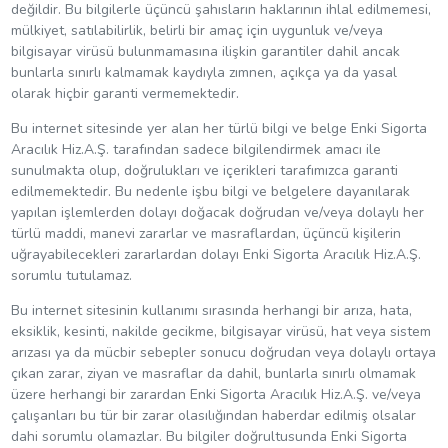
değildir. Bu bilgilerle üçüncü şahısların haklarının ihlal edilmemesi,
mülkiyet, satılabilirlik, belirli bir amaç için uygunluk ve/veya
bilgisayar virüsü bulunmamasına ilişkin garantiler dahil ancak
bunlarla sınırlı kalmamak kaydıyla zımnen, açıkça ya da yasal
olarak hiçbir garanti vermemektedir.
Bu internet sitesinde yer alan her türlü bilgi ve belge Enki Sigorta
Aracılık Hiz.A.Ş. tarafından sadece bilgilendirmek amacı ile
sunulmakta olup, doğrulukları ve içerikleri tarafımızca garanti
edilmemektedir. Bu nedenle işbu bilgi ve belgelere dayanılarak
yapılan işlemlerden dolayı doğacak doğrudan ve/veya dolaylı her
türlü maddi, manevi zararlar ve masraflardan, üçüncü kişilerin
uğrayabilecekleri zararlardan dolayı Enki Sigorta Aracılık Hiz.A.Ş.
sorumlu tutulamaz.
Bu internet sitesinin kullanımı sırasında herhangi bir arıza, hata,
eksiklik, kesinti, nakilde gecikme, bilgisayar virüsü, hat veya sistem
arızası ya da mücbir sebepler sonucu doğrudan veya dolaylı ortaya
çıkan zarar, ziyan ve masraflar da dahil, bunlarla sınırlı olmamak
üzere herhangi bir zarardan Enki Sigorta Aracılık Hiz.A.Ş. ve/veya
çalışanları bu tür bir zarar olasılığından haberdar edilmiş olsalar
dahi sorumlu olamazlar. Bu bilgiler doğrultusunda Enki Sigorta