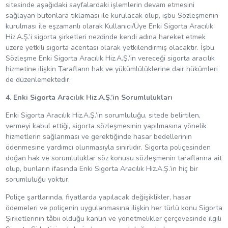
sitesinde aşağıdaki sayfalardaki işlemlerin devam etmesini
sağlayan butonlara tıklaması ile kurulacak olup, işbu Sözleşmenin
kurulması ile eşzamanlı olarak Kullanıcı/Üye Enki Sigorta Aracılık
Hiz.A.Ş.’i sigorta şirketleri nezdinde kendi adına hareket etmek
üzere yetkili sigorta acentası olarak yetkilendirmiş olacaktır. İşbu
Sözleşme Enki Sigorta Aracılık Hiz.A.Ş.’in vereceği sigorta aracılık
hizmetine ilişkin Tarafların hak ve yükümlülüklerine dair hükümleri
de düzenlemektedir.
4. Enki Sigorta Aracılık Hiz.A.Ş.’in Sorumlulukları
Enki Sigorta Aracılık Hiz.A.Ş.’in sorumluluğu, sitede belirtilen,
vermeyi kabul ettiği, sigorta sözleşmesinin yapılmasına yönelik
hizmetlerin sağlanması ve gerektiğinde hasar bedellerinin
ödenmesine yardımcı olunmasıyla sınırlıdır. Sigorta poliçesinden
doğan hak ve sorumluluklar söz konusu sözleşmenin taraflarına ait
olup, bunların ifasında Enki Sigorta Aracılık Hiz.A.Ş.’in hiç bir
sorumluluğu yoktur.
Poliçe şartlarında, fiyatlarda yapılacak değişiklikler, hasar
ödemeleri ve poliçenin uygulanmasına ilişkin her türlü konu Sigorta
Şirketlerinin tâbii olduğu kanun ve yönetmelikler çerçevesinde ilgili