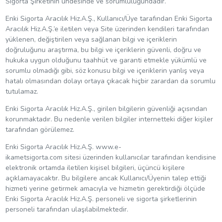
Sigorta Şirketinin uhdesinde ve sorumluluğundadır.
Enki Sigorta Aracılık Hiz.A.Ş., Kullanıcı/Üye tarafından Enki Sigorta
Aracılık Hiz.A.Ş.’e iletilen veya Site üzerinden kendileri tarafından
yüklenen, değiştirilen veya sağlanan bilgi ve içeriklerin
doğruluğunu araştırma, bu bilgi ve içeriklerin güvenli, doğru ve
hukuka uygun olduğunu taahhüt ve garanti etmekle yükümlü ve
sorumlu olmadığı gibi, söz konusu bilgi ve içeriklerin yanlış veya
hatalı olmasından dolayı ortaya çıkacak hiçbir zarardan da sorumlu
tutulamaz.
Enki Sigorta Aracılık Hiz.A.Ş., girilen bilgilerin güvenliği açısından
korunmaktadır. Bu nedenle verilen bilgiler internetteki diğer kişiler
tarafından görülemez.
Enki Sigorta Aracılık Hiz.A.Ş. www.e-
ikametsigorta.com sitesi üzerinden kullanıcılar tarafından kendisine
elektronik ortamda iletilen kişisel bilgileri, üçüncü kişilere
açıklamayacaktır. Bu bilgilere ancak Kullanıcı/Üyenin talep ettiği
hizmeti yerine getirmek amacıyla ve hizmetin gerektirdiği ölçüde
Enki Sigorta Aracılık Hiz.A.Ş. personeli ve sigorta şirketlerinin
personeli tarafından ulaşılabilmektedir.