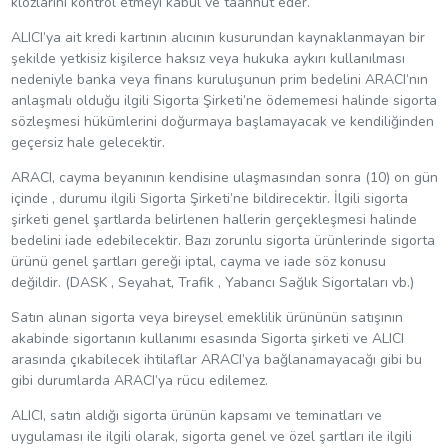
klozlarını kontrol etmeyi kabul ve taahhüt eder.
ALICI’ya ait kredi kartının alıcının kusurundan kaynaklanmayan bir
şekilde yetkisiz kişilerce haksız veya hukuka aykırı kullanılması
nedeniyle banka veya finans kuruluşunun prim bedelini ARACI’nın
anlaşmalı olduğu ilgili Sigorta Şirketi’ne ödememesi halinde sigorta
sözleşmesi hükümlerini doğurmaya başlamayacak ve kendiliğinden
geçersiz hale gelecektir.
ARACI, cayma beyanının kendisine ulaşmasından sonra (10) on gün
içinde , durumu ilgili Sigorta Şirketi’ne bildirecektir. İlgili sigorta
şirketi genel şartlarda belirlenen hallerin gerçekleşmesi halinde
bedelini iade edebilecektir. Bazı zorunlu sigorta ürünlerinde sigorta
ürünü genel şartları gereği iptal, cayma ve iade söz konusu
değildir. (DASK , Seyahat, Trafik , Yabancı Sağlık Sigortaları vb.)
Satın alınan sigorta veya bireysel emeklilik ürününün satışının
akabinde sigortanın kullanımı esasında Sigorta şirketi ve ALICI
arasında çıkabilecek ihtilaflar ARACI’ya bağlanamayacağı gibi bu
gibi durumlarda ARACI’ya rücu edilemez.
ALICI, satın aldığı sigorta ürünün kapsamı ve teminatları ve
uygulaması ile ilgili olarak, sigorta genel ve özel şartları ile ilgili