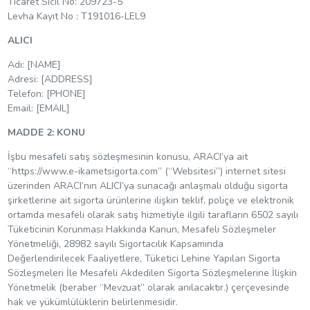
Ticaret Sicil No: 209723-5
Levha Kayıt No : T191016-LEL9
ALICI
Adı: [NAME]
Adresi: [ADDRESS]
Telefon: [PHONE]
Email: [EMAIL]
MADDE 2: KONU
İşbu mesafeli satış sözleşmesinin konusu, ARACI’ya ait
“https://www.e-ikametsigorta.com” (“Websitesi”) internet sitesi
üzerinden ARACI’nın ALICI’ya sunacağı anlaşmalı olduğu sigorta
şirketlerine ait sigorta ürünlerine ilişkin teklif, poliçe ve elektronik
ortamda mesafeli olarak satış hizmetiyle ilgili tarafların 6502 sayılı
Tüketicinin Korunması Hakkında Kanun, Mesafeli Sözleşmeler
Yönetmeliği, 28982 sayılı Sigortacılık Kapsamında
Değerlendirilecek Faaliyetlere, Tüketici Lehine Yapılan Sigorta
Sözleşmeleri İle Mesafeli Akdedilen Sigorta Sözleşmelerine İlişkin
Yönetmelik (beraber “Mevzuat” olarak anılacaktır.) çerçevesinde
hak ve yükümlülüklerin belirlenmesidir.