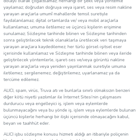
dolaylı olarak çoğaltılamaz; herhangi bir şekil veya yöntemle
yayılamaz; doğrudan doğruya veya işaret, ses veya resim nakline
yarayan araçlarla umumî mahallerde temsil suretiyle
faydalanılamaz; dijital ortamlarda ve/ veya mobil araçlarla
kullanılamaz, umuma iletilemez ve üçüncü kişilerin erişimine
sunulamaz; Sözleşme tarihinde bilinen ve Sözleşme tarihinden
sonra geliştirilecek teknik olanaklarla üretilecek veri taşımaya
yarayan araçlara kaydedilemez; her türlü görsel-işitsel eser
içerisinde kullanılamaz ve Sözleşme tarihinde bilinen veya ileride
geliştirilecek yöntemlerle, işaret-ses ve/veya görüntü nakline
yarayan araçlarla veya yeniden yayınlanmak suretiyle umuma
iletilemez, sergilenemez, değiştirilemez, uyarlanamaz ya da
tercüme edilemez.
ALICI, spam, virüs, Truva atı ve bunlarla sınırlı olmaksızın benzeri
diğer kötü niyetli yazılımlar ile İnternet Sitesi’nin çalışmasını
durdurucu veya engelleyici iş, işlem veya eylemlerde
bulunmayacağını veya bu yönde iş, işlem veya eylemlerde bulunan
üçüncü kişilerle herhangi bir ilişki içerisinde olmayacağını kabul,
beyan ve taahhüt eder.
ALICI işbu sözleşme konusu hizmeti aldığı an itibariyle poliçenin