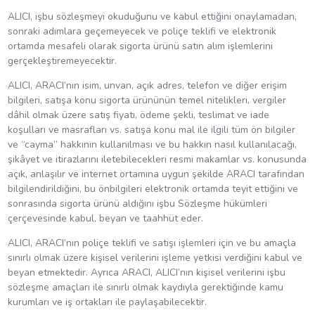
ALICI, işbu sözleşmeyi okuduğunu ve kabul ettiğini onaylamadan,
sonraki adımlara geçemeyecek ve poliçe teklifi ve elektronik
ortamda mesafeli olarak sigorta ürünü satın alım işlemlerini
gerçekleştiremeyecektir.
ALICI, ARACI’nın isim, unvan, açık adres, telefon ve diğer erişim
bilgileri, satışa konu sigorta ürününün temel nitelikleri, vergiler
dâhil olmak üzere satış fiyatı, ödeme şekli, teslimat ve iade
koşulları ve masrafları vs. satışa konu mal ile ilgili tüm ön bilgiler
ve “cayma” hakkının kullanılması ve bu hakkın nasıl kullanılacağı,
şikâyet ve itirazlarını iletebilecekleri resmi makamlar vs. konusunda
açık, anlaşılır ve internet ortamına uygun şekilde ARACI tarafından
bilgilendirildiğini, bu önbilgileri elektronik ortamda teyit ettiğini ve
sonrasında sigorta ürünü aldığını işbu Sözleşme hükümleri
çerçevesinde kabul, beyan ve taahhüt eder.
ALICI, ARACI’nın poliçe teklifi ve satışı işlemleri için ve bu amaçla
sınırlı olmak üzere kişisel verilerini işleme yetkisi verdiğini kabul ve
beyan etmektedir. Ayrıca ARACI, ALICI’nın kişisel verilerini işbu
sözleşme amaçları ile sınırlı olmak kaydıyla gerektiğinde kamu
kurumları ve iş ortakları ile paylaşabilecektir.