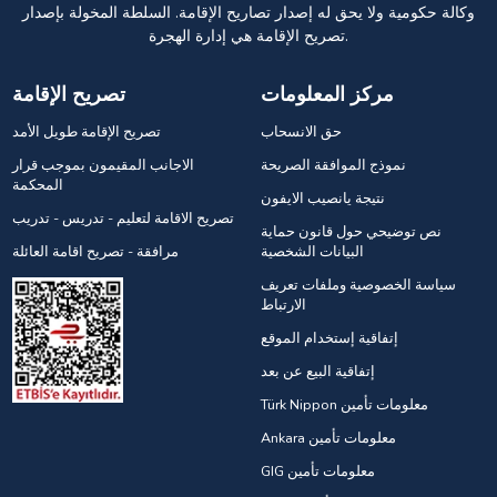
وكالة حكومية ولا يحق له إصدار تصاريح الإقامة. السلطة المخولة بإصدار
تصريح الإقامة هي إدارة الهجرة.
مركز المعلومات
تصريح الإقامة
حق الانسحاب
تصريح الإقامة طويل الأمد
نموذج الموافقة الصريحة
الاجانب المقيمون بموجب قرار
المحكمة
نتيجة يانصيب الايفون
تصريح الاقامة لتعليم - تدريس - تدريب
نص توضيحي حول قانون حماية
البيانات الشخصية
مرافقة - تصريح اقامة العائلة
سياسة الخصوصية وملفات تعريف
الارتباط
إتفاقية إستخدام الموقع
إتفاقية البيع عن بعد
Türk Nippon معلومات تأمين
Ankara معلومات تأمين
GIG معلومات تأمين