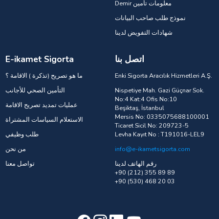
Demir معلومات تأمين
نموذج طلب صاحب البيانات
شهادات التفويض لدينا
اتصل بنا
E-ikamet Sigorta
Enki Sigorta Aracılık Hizmetleri A.Ş.
ما هو تصريح (تذكرة ) الاقامة ؟
Nispetiye Mah. Gazi Güçnar Sok.
التأمين الصحي للأجانب
No:4 Kat:4 Ofis No:10
عمليات تمديد تصريح الاقامة
Beşiktaş, İstanbul
Mersis No: 0335075688100001
الاستعلام السياسات المشتراة
Ticaret Sicil No: 209723-5
Levha Kayıt No : T191016-LEL9
طلب وظيفي
info@e-ikametsigorta.com
من نحن
رقم الهاتف لدينا
تواصل معنا
+90 (212) 355 89 89
+90 (530) 468 20 03