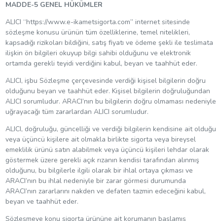
MADDE-5 GENEL HÜKÜMLER
ALICI “https://www.e-ikametsigorta.com” internet sitesinde
sözleşme konusu ürünün tüm özelliklerine, temel nitelikleri,
kapsadığı rizikoları bildiğini, satış fiyatı ve ödeme şekli ile teslimata
ilişkin ön bilgileri okuyup bilgi sahibi olduğunu ve elektronik
ortamda gerekli teyidi verdiğini kabul, beyan ve taahhüt eder.
ALICI, işbu Sözleşme çerçevesinde verdiği kişisel bilgilerin doğru
olduğunu beyan ve taahhüt eder. Kişisel bilgilerin doğruluğundan
ALICI sorumludur. ARACI’nın bu bilgilerin doğru olmaması nedeniyle
uğrayacağı tüm zararlardan ALICI sorumludur.
ALICI, doğruluğu, güncelliği ve verdiği bilgilerin kendisine ait olduğu
veya üçüncü kişilere ait olmakla birlikte sigorta veya bireysel
emeklilik ürünü satın alabilmek veya üçüncü kişileri lehdar olarak
göstermek üzere gerekli açık rızanın kendisi tarafından alınmış
olduğunu, bu bilgilerle ilgili olarak bir ihlal ortaya çıkması ve
ARACI’nın bu ihlal nedeniyle bir zarar görmesi durumunda
ARACI’nın zararlarını nakden ve defaten tazmin edeceğini kabul,
beyan ve taahhüt eder.
Sözleşmeye konu sigorta ürününe ait korumanın başlamış