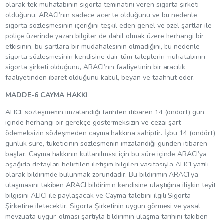
olarak tek muhatabının sigorta teminatını veren sigorta şirketi
olduğunu, ARACI’nın sadece acente olduğunu ve bu nedenle
sigorta sözleşmesinin içeriğini teşkil eden genel ve özel şartlar ile
poliçe üzerinde yazan bilgiler de dahil olmak üzere herhangi bir
etkisinin, bu şartlara bir müdahalesinin olmadığını, bu nedenle
sigorta sözleşmesinin kendisine dair tüm taleplerin muhatabının
sigorta şirketi olduğunu, ARACI’nın faaliyetinin bir aracılık
faaliyetinden ibaret olduğunu kabul, beyan ve taahhüt eder.
MADDE-6 CAYMA HAKKI
ALICI, sözleşmenin imzalandığı tarihten itibaren 14 (ondört) gün
içinde herhangi bir gerekçe göstermeksizin ve cezai şart
ödemeksizin sözleşmeden cayma hakkına sahiptir. İşbu 14 (ondört)
günlük süre, tüketicinin sözleşmenin imzalandığı günden itibaren
başlar. Cayma hakkının kullanılması için bu süre içinde ARACI’ya
aşağıda detayları belirtilen iletişim bilgileri vasıtasıyla ALICI yazılı
olarak bildirimde bulunmak zorundadır. Bu bildirimin ARACI’ya
ulaşmasını takiben ARACI bildirimin kendisine ulaştığına ilişkin teyit
bilgisini ALICI ile paylaşacak ve Cayma talebini ilgili Sigorta
Şirketine iletecektir. Sigorta Şirketinin uygun görmesi ve yasal
mevzuata uygun olması şartıyla bildirimin ulaşma tarihini takiben