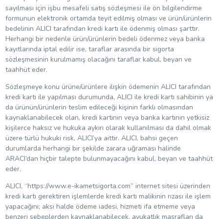
sayılması için işbu mesafeli satış sözleşmesi ile ön bilgilendirme
formunun elektronik ortamda teyit edilmiş olması ve ürün/ürünlerin
bedelinin ALICI tarafından kredi kartı ile ödenmiş olması şarttır.
Herhangi bir nedenle ürün/ürünlerin bedeli ödenmez veya banka
kayıtlarında iptal edilir ise, taraflar arasında bir sigorta
sözleşmesinin kurulmamış olacağını taraflar kabul, beyan ve
taahhüt eder.
Sözleşmeye konu ürüne/ürünlere ilişkin ödemenin ALICI tarafından
kredi kartı ile yapılması durumunda, ALICI ile kredi kartı sahibinin ya
da ürünün/ürünlerin teslim edileceği kişinin farklı olmasından
kaynaklanabilecek olan, kredi kartının veya banka kartının yetkisiz
kişilerce haksız ve hukuka aykırı olarak kullanılması da dahil olmak
üzere türlü hukuki risk, ALICI’ya aittir. ALICI, bahsi geçen
durumlarda herhangi bir şekilde zarara uğraması halinde
ARACI’dan hiçbir talepte bulunmayacağını kabul, beyan ve taahhüt
eder.
ALICI, “https://www.e-ikametsigorta.com” internet sitesi üzerinden
kredi kartı gerektiren işlemlerde kredi kartı malikinin rızası ile işlem
yapacağını; aksi halde ödeme iadesi, hizmeti ifa etmeme veya
benzeri sebeplerden kaynaklanabilecek, avukatlık masrafları da