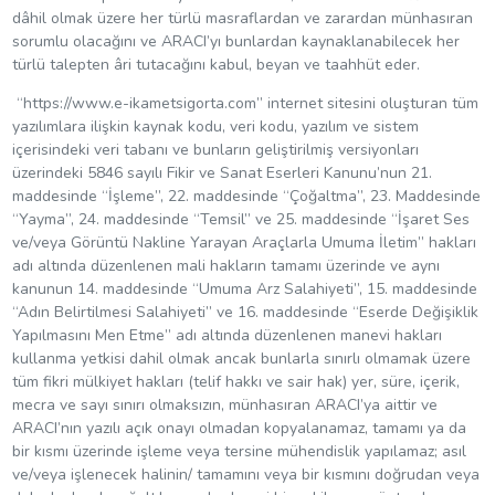
dâhil olmak üzere her türlü masraflardan ve zarardan münhasıran
sorumlu olacağını ve ARACI’yı bunlardan kaynaklanabilecek her
türlü talepten âri tutacağını kabul, beyan ve taahhüt eder.
“https://www.e-ikametsigorta.com” internet sitesini oluşturan tüm
yazılımlara ilişkin kaynak kodu, veri kodu, yazılım ve sistem
içerisindeki veri tabanı ve bunların geliştirilmiş versiyonları
üzerindeki 5846 sayılı Fikir ve Sanat Eserleri Kanunu’nun 21.
maddesinde “İşleme”, 22. maddesinde “Çoğaltma”, 23. Maddesinde
“Yayma”, 24. maddesinde “Temsil” ve 25. maddesinde “İşaret Ses
ve/veya Görüntü Nakline Yarayan Araçlarla Umuma İletim” hakları
adı altında düzenlenen mali hakların tamamı üzerinde ve aynı
kanunun 14. maddesinde “Umuma Arz Salahiyeti”, 15. maddesinde
“Adın Belirtilmesi Salahiyeti” ve 16. maddesinde “Eserde Değişiklik
Yapılmasını Men Etme” adı altında düzenlenen manevi hakları
kullanma yetkisi dahil olmak ancak bunlarla sınırlı olmamak üzere
tüm fikri mülkiyet hakları (telif hakkı ve sair hak) yer, süre, içerik,
mecra ve sayı sınırı olmaksızın, münhasıran ARACI’ya aittir ve
ARACI’nın yazılı açık onayı olmadan kopyalanamaz, tamamı ya da
bir kısmı üzerinde işleme veya tersine mühendislik yapılamaz; asıl
ve/veya işlenecek halinin/ tamamını veya bir kısmını doğrudan veya