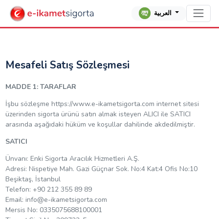
العربية
Mesafeli Satış Sözleşmesi
MADDE 1: TARAFLAR
İşbu sözleşme https://www.e-ikametsigorta.com internet sitesi
üzerinden sigorta ürünü satın almak isteyen ALICI ile SATICI
arasında aşağıdaki hüküm ve koşullar dahilinde akdedilmiştir.
SATICI
Ünvanı: Enki Sigorta Aracılık Hizmetleri A.Ş.
Adresi: Nispetiye Mah. Gazi Güçnar Sok. No:4 Kat:4 Ofis No:10
Beşiktaş, İstanbul
Telefon: +90 212 355 89 89
Email:
info@e-ikametsigorta.com
Mersis No: 0335075688100001