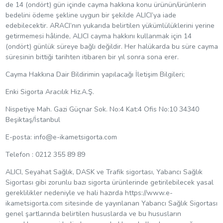
de 14 (ondört) gün içinde cayma hakkına konu ürünün/ürünlerin
bedelini ödeme şekline uygun bir şekilde ALICI’ya iade
edebilecektir. ARACI’nın yukarıda belirtilen yükümlülüklerini yerine
getirmemesi hâlinde, ALICI cayma hakkını kullanmak için 14
(ondört) günlük süreye bağlı değildir. Her halükarda bu süre cayma
süresinin bittiği tarihten itibaren bir yıl sonra sona erer.
Cayma Hakkına Dair Bildirimin yapılacağı İletişim Bilgileri;
Enki Sigorta Aracılık Hiz.A.Ş.
Nispetiye Mah. Gazi Güçnar Sok. No:4 Kat:4 Ofis No:10 34340
Beşiktaş/İstanbul
E-posta:
info@e-ikametsigorta.com
Telefon : 0212 355 89 89
ALICI, Seyahat Sağlık, DASK ve Trafik sigortası, Yabancı Sağlık
Sigortası gibi zorunlu bazı sigorta ürünlerinde getirilebilecek yasal
gereklilikler nedeniyle ve hali hazırda https://www.e-
ikametsigorta.com sitesinde de yayınlanan Yabancı Sağlık Sigortası
genel şartlarında belirtilen hususlarda ve bu hususların