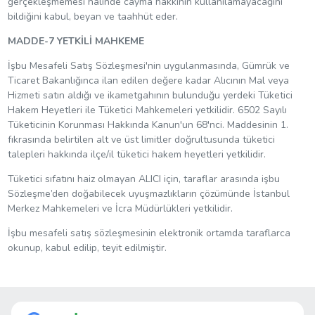
gerçekleşmemesi halinde cayma hakkının kullanılamayacağını
bildiğini kabul, beyan ve taahhüt eder.
MADDE-7 YETKİLİ MAHKEME
İşbu Mesafeli Satış Sözleşmesi'nin uygulanmasında, Gümrük ve
Ticaret Bakanlığınca ilan edilen değere kadar Alıcının Mal veya
Hizmeti satın aldığı ve ikametgahının bulunduğu yerdeki Tüketici
Hakem Heyetleri ile Tüketici Mahkemeleri yetkilidir. 6502 Sayılı
Tüketicinin Korunması Hakkında Kanun'un 68'nci. Maddesinin 1.
fıkrasında belirtilen alt ve üst limitler doğrultusunda tüketici
talepleri hakkında ilçe/il tüketici hakem heyetleri yetkilidir.
Tüketici sıfatını haiz olmayan ALICI için, taraflar arasında işbu
Sözleşme’den doğabilecek uyuşmazlıkların çözümünde İstanbul
Merkez Mahkemeleri ve İcra Müdürlükleri yetkilidir.
İşbu mesafeli satış sözleşmesinin elektronik ortamda taraflarca
okunup, kabul edilip, teyit edilmiştir.