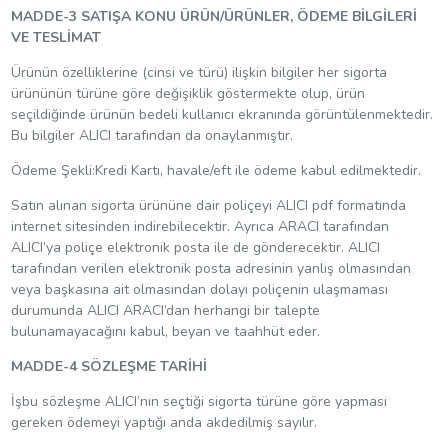
MADDE-3 SATIŞA KONU ÜRÜN/ÜRÜNLER, ÖDEME BİLGİLERİ
VE TESLİMAT
Ürünün özelliklerine (cinsi ve türü) ilişkin bilgiler her sigorta
ürününün türüne göre değişiklik göstermekte olup, ürün
seçildiğinde ürünün bedeli kullanıcı ekranında görüntülenmektedir.
Bu bilgiler ALICI tarafından da onaylanmıştır.
Ödeme Şekli:Kredi Kartı, havale/eft ile ödeme kabul edilmektedir.
Satın alınan sigorta ürününe dair poliçeyi ALICI pdf formatında
internet sitesinden indirebilecektir. Ayrıca ARACI tarafından
ALICI’ya poliçe elektronik posta ile de gönderecektir. ALICI
tarafından verilen elektronik posta adresinin yanlış olmasından
veya başkasına ait olmasından dolayı poliçenin ulaşmaması
durumunda ALICI ARACI’dan herhangi bir talepte
bulunamayacağını kabul, beyan ve taahhüt eder.
MADDE-4 SÖZLEŞME TARİHİ
İşbu sözleşme ALICI’nın seçtiği sigorta türüne göre yapması
gereken ödemeyi yaptığı anda akdedilmiş sayılır.