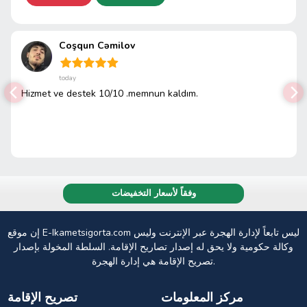
Coşqun Cəmilov
today
Hizmet ve destek 10/10 .memnun kaldım.
وفقاً لأسعار التخفيضات
إن موقع E-Ikametsigorta.com ليس تابعاً لإدارة الهجرة عبر الإنترنت وليس
وكالة حكومية ولا يحق له إصدار تصاريح الإقامة. السلطة المخولة بإصدار
تصريح الإقامة هي إدارة الهجرة.
مركز المعلومات
تصريح الإقامة