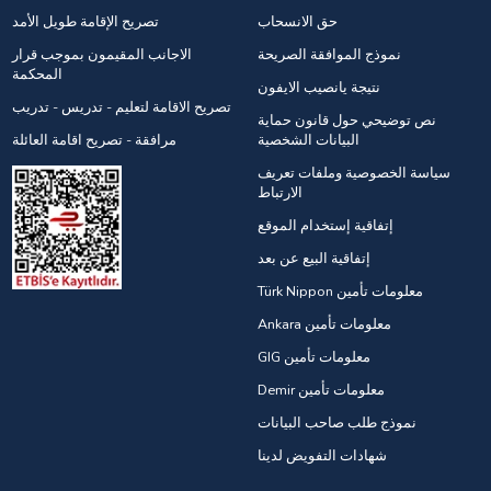
حق الانسحاب
تصريح الإقامة طويل الأمد
نموذج الموافقة الصريحة
الاجانب المقيمون بموجب قرار
المحكمة
نتيجة يانصيب الايفون
تصريح الاقامة لتعليم - تدريس - تدريب
نص توضيحي حول قانون حماية
البيانات الشخصية
مرافقة - تصريح اقامة العائلة
سياسة الخصوصية وملفات تعريف
الارتباط
إتفاقية إستخدام الموقع
إتفاقية البيع عن بعد
Türk Nippon معلومات تأمين
Ankara معلومات تأمين
GIG معلومات تأمين
Demir معلومات تأمين
نموذج طلب صاحب البيانات
شهادات التفويض لدينا