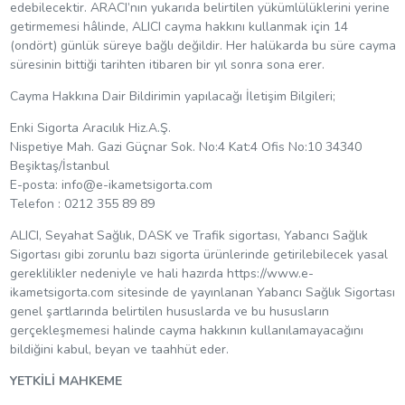
edebilecektir. ARACI’nın yukarıda belirtilen yükümlülüklerini yerine
getirmemesi hâlinde, ALICI cayma hakkını kullanmak için 14
(ondört) günlük süreye bağlı değildir. Her halükarda bu süre cayma
süresinin bittiği tarihten itibaren bir yıl sonra sona erer.
Cayma Hakkına Dair Bildirimin yapılacağı İletişim Bilgileri;
Enki Sigorta Aracılık Hiz.A.Ş.
Nispetiye Mah. Gazi Güçnar Sok. No:4 Kat:4 Ofis No:10 34340
Beşiktaş/İstanbul
E-posta:
info@e-ikametsigorta.com
Telefon : 0212 355 89 89
ALICI, Seyahat Sağlık, DASK ve Trafik sigortası, Yabancı Sağlık
Sigortası gibi zorunlu bazı sigorta ürünlerinde getirilebilecek yasal
gereklilikler nedeniyle ve hali hazırda https://www.e-
ikametsigorta.com sitesinde de yayınlanan Yabancı Sağlık Sigortası
genel şartlarında belirtilen hususlarda ve bu hususların
gerçekleşmemesi halinde cayma hakkının kullanılamayacağını
bildiğini kabul, beyan ve taahhüt eder.
YETKİLİ MAHKEME