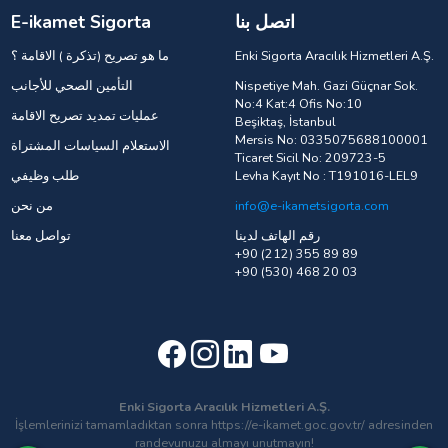
اتصل بنا
E-ikamet Sigorta
Enki Sigorta Aracılık Hizmetleri A.Ş.
ما هو تصريح (تذكرة ) الاقامة ؟
Nispetiye Mah. Gazi Güçnar Sok.
التأمين الصحي للأجانب
No:4 Kat:4 Ofis No:10
عمليات تمديد تصريح الاقامة
Beşiktaş, İstanbul
Mersis No: 0335075688100001
الاستعلام السياسات المشتراة
Ticaret Sicil No: 209723-5
Levha Kayıt No : T191016-LEL9
طلب وظيفي
info@e-ikametsigorta.com
من نحن
رقم الهاتف لدينا
تواصل معنا
+90 (212) 355 89 89
+90 (530) 468 20 03
Enki Sigorta Aracılık Hizmetleri A.Ş.
İşlemlerinizi tamamladıktan sonra https://e-ikamet.goc.gov.tr/ adresinden
randevunuzu almayı unutmayın!