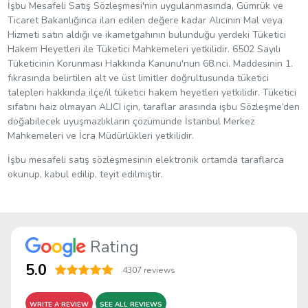
İşbu Mesafeli Satış Sözleşmesi'nin uygulanmasında, Gümrük ve
Ticaret Bakanlığınca ilan edilen değere kadar Alıcının Mal veya
Hizmeti satın aldığı ve ikametgahının bulunduğu yerdeki Tüketici
Hakem Heyetleri ile Tüketici Mahkemeleri yetkilidir. 6502 Sayılı
Tüketicinin Korunması Hakkında Kanunu'nun 68.nci. Maddesinin 1.
fıkrasında belirtilen alt ve üst limitler doğrultusunda tüketici
talepleri hakkında ilçe/il tüketici hakem heyetleri yetkilidir. Tüketici
sıfatını haiz olmayan ALICI için, taraflar arasında işbu Sözleşme’den
doğabilecek uyuşmazlıkların çözümünde İstanbul Merkez
Mahkemeleri ve İcra Müdürlükleri yetkilidir.
İşbu mesafeli satış sözleşmesinin elektronik ortamda taraflarca
okunup, kabul edilip, teyit edilmiştir.
Rating
5.0
4307 reviews
WRITE A REVIEW
SEE ALL REVIEWS