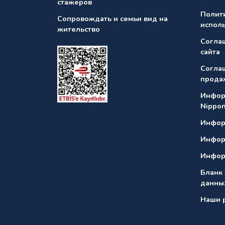
стажеров
Полит
Сопровождать и семьи вид на
испол
жительство
Согла
сайта
Согла
прода
Инфор
Nippo
Инфор
Инфор
Инфор
Бланк
данны
Наши 