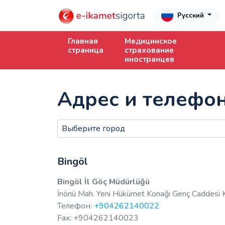
Русский
Главная
Медицинское
страница
страхование
иностранцев
Адрес и телефоны
Bingöl
Bingöl İl Göç Müdürlüğü
İnönü Mah. Yeni Hükümet Konağı Genç Caddesi
Телефон:
+904262140022
Fax: +904262140023