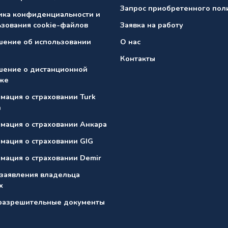
Запрос приобретенного пол
ика конфиденциальности и
ьзования cookie-файлов
Заявка на работу
шение об использовании
О нас
Контакты
шение о дистанционной
же
мация о страховании Turk
n
мация о страховании Анкарa
мация о страховании GIG
мация о страховании Demir
 заявления владельца
х
разрешительные документы