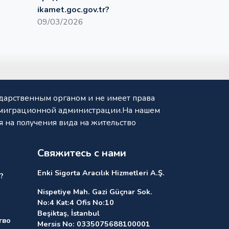
ikamet.goc.gov.tr?
09/03/2026
ударственным органом и не имеет права
Иммиграционной администрации.На нашем
 на получения вида на жительство
Свяжитесь с нами
Enki Sigorta Aracılık Hizmetleri A.Ş.
?
Nispetiye Mah. Gazi Güçnar Sok.
No:4 Kat:4 Ofis No:10
Beşiktaş, İstanbul
тво
Mersis No: 0335075688100001