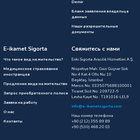
Demir
Бланк заявления владельца
данных
Наши разрешительные
документы
E-ikamet Sigorta
Свяжитесь с нами
Что такое вид на жительство?
Enki Sigorta Aracılık Hizmetleri A.Ş.
Медицинское страхование
Nispetiye Mah. Gazi Güçnar Sok.
иностранцев
No:4 Kat:4 Ofis No:10
Beşiktaş, İstanbul
Продление вида на жительство
Mersis No: 0335075688100001
Ticaret Sicil No: 209723-5
Запрос приобретенного полиса
Levha Kayıt No : T191016-LEL9
Заявка на работу
info@e-ikametsigorta.com
О нас
Наш номер телефона
Контакты
+90 (212) 355 89 89
+90 (530) 468 20 03