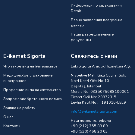
Информация о страховании
Demir
Бланк заявления владельца
данных
Наши разрешительные
документы
E-ikamet Sigorta
Свяжитесь с нами
Что такое вид на жительство?
Enki Sigorta Aracılık Hizmetleri A.Ş.
Медицинское страхование
Nispetiye Mah. Gazi Güçnar Sok.
иностранцев
No:4 Kat:4 Ofis No:10
Beşiktaş, İstanbul
Продление вида на жительство
Mersis No: 0335075688100001
Ticaret Sicil No: 209723-5
Запрос приобретенного полиса
Levha Kayıt No : T191016-LEL9
Заявка на работу
info@e-ikametsigorta.com
О нас
Наш номер телефона
Контакты
+90 (212) 355 89 89
+90 (530) 468 20 03