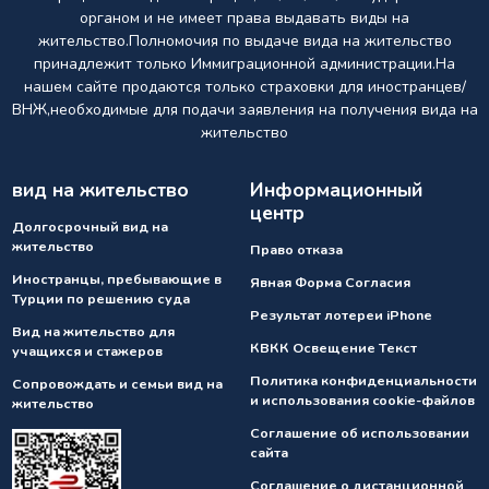
органом и не имеет права выдавать виды на
жительство.Полномочия по выдаче вида на жительство
принадлежит только Иммиграционной администрации.На
нашем сайте продаются только страховки для иностранцев/
ВНЖ,необходимые для подачи заявления на получения вида на
жительство
вид на жительство
Информационный
центр
Долгосрочный вид на
жительство
Право отказа
Иностранцы, пребывающие в
Явная Форма Согласия
Турции по решению суда
Результат лотереи iPhone
Вид на жительство для
КВКК Освещение Текст
учащихся и стажеров
Политика конфиденциальности
Сопровождать и семьи вид на
и использования cookie-файлов
жительство
Соглашение об использовании
сайта
Соглашение о дистанционной