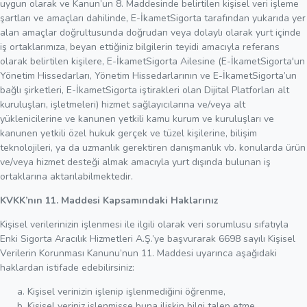
uygun olarak ve Kanun’un 8. Maddesinde belirtilen kişisel veri işleme
şartları ve amaçları dahilinde, E-İkametSigorta tarafından yukarıda yer
alan amaçlar doğrultusunda doğrudan veya dolaylı olarak yurt içinde
iş ortaklarımıza, beyan ettiğiniz bilgilerin teyidi amacıyla referans
olarak belirtilen kişilere, E-İkametSigorta Ailesine (E-İkametSigorta'un
Yönetim Hissedarları, Yönetim Hissedarlarının ve E-İkametSigorta’un
bağlı şirketleri, E-İkametSigorta iştirakleri olan Dijital Platforları alt
kuruluşları, işletmeleri) hizmet sağlayıcılarına ve/veya alt
yüklenicilerine ve kanunen yetkili kamu kurum ve kuruluşları ve
kanunen yetkili özel hukuk gerçek ve tüzel kişilerine, bilişim
teknolojileri, ya da uzmanlık gerektiren danışmanlık vb. konularda ürün
ve/veya hizmet desteği almak amacıyla yurt dışında bulunan iş
ortaklarına aktarılabilmektedir.
KVKK’nın 11. Maddesi Kapsamındaki Haklarınız
Kişisel verilerinizin işlenmesi ile ilgili olarak veri sorumlusu sıfatıyla
Enki Sigorta Aracılık Hizmetleri A.Ş.’ye başvurarak 6698 sayılı Kişisel
Verilerin Korunması Kanunu’nun 11. Maddesi uyarınca aşağıdaki
haklardan istifade edebilirsiniz:
Kişisel verinizin işlenip işlenmediğini öğrenme,
Kişisel veriniz işlenmişse buna ilişkin bilgi talep etme,