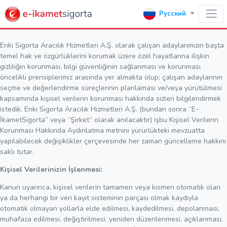
Русский
Enki Sigorta Aracılık Hizmetleri A.Ş. olarak çalışan adaylarımızın başta
temel hak ve özgürlüklerini korumak üzere özel hayatlarına ilişkin
gizliliğin korunması, bilgi güvenliğinin sağlanması ve korunması
öncelikli prensiplerimiz arasında yer almakta olup; çalışan adaylarının
seçme ve değerlendirme süreçlerinin planlaması ve/veya yürütülmesi
kapsamında kişisel verilerin korunması hakkında sizleri bilgilendirmek
istedik. Enki Sigorta Aracılık Hizmetleri A.Ş. (bundan sonra “E-
İkametSigorta” veya “Şirket” olarak anılacaktır) işbu Kişisel Verilerin
Korunması Hakkında Aydınlatma metnini yürürlükteki mevzuatta
yapılabilecek değişiklikler çerçevesinde her zaman güncelleme hakkını
saklı tutar.
Kişisel Verilerinizin İşlenmesi:
Kanun uyarınca, kişisel verilerin tamamen veya kısmen otomatik olan
ya da herhangi bir veri kayıt sisteminin parçası olmak kaydıyla
otomatik olmayan yollarla elde edilmesi, kaydedilmesi, depolanması,
muhafaza edilmesi, değiştirilmesi, yeniden düzenlenmesi, açıklanması,