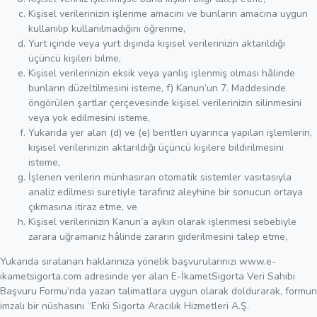
Kişisel verilerinizin işlenme amacını ve bunların amacına uygun
kullanılıp kullanılmadığını öğrenme,
Yurt içinde veya yurt dışında kişisel verilerinizin aktarıldığı
üçüncü kişileri bilme,
Kişisel verilerinizin eksik veya yanlış işlenmiş olması hâlinde
bunların düzeltilmesini isteme, f) Kanun’un 7. Maddesinde
öngörülen şartlar çerçevesinde kişisel verilerinizin silinmesini
veya yok edilmesini isteme,
Yukarıda yer alan (d) ve (e) bentleri uyarınca yapılan işlemlerin,
kişisel verilerinizin aktarıldığı üçüncü kişilere bildirilmesini
isteme,
İşlenen verilerin münhasıran otomatik sistemler vasıtasıyla
analiz edilmesi suretiyle tarafınız aleyhine bir sonucun ortaya
çıkmasına itiraz etme, ve
Kişisel verilerinizin Kanun’a aykırı olarak işlenmesi sebebiyle
zarara uğramanız hâlinde zararın giderilmesini talep etme,
Yukarıda sıralanan haklarınıza yönelik başvurularınızı www.e-
ikametsigorta.com adresinde yer alan E-İkametSigorta Veri Sahibi
Başvuru Formu’nda yazan talimatlara uygun olarak doldurarak, formun
imzalı bir nüshasını “Enki Sigorta Aracılık Hizmetleri A.Ş.