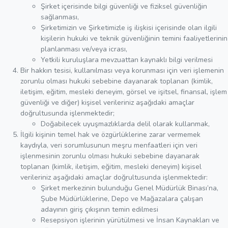
Şirket içerisinde bilgi güvenliği ve fiziksel güvenliğin
sağlanması,
Şirketimizin ve Şirketimizle iş ilişkisi içerisinde olan ilgili
kişilerin hukuki ve teknik güvenliğinin temini faaliyetlerinin
planlanması ve/veya icrası,
Yetkili kuruluşlara mevzuattan kaynaklı bilgi verilmesi
Bir hakkın tesisi, kullanılması veya korunması için veri işlemenin
zorunlu olması hukuki sebebine dayanarak toplanan (kimlik,
iletişim, eğitim, mesleki deneyim, görsel ve işitsel, finansal, işlem
güvenliği ve diğer) kişisel verileriniz aşağıdaki amaçlar
doğrultusunda işlenmektedir;
Doğabilecek uyuşmazlıklarda delil olarak kullanmak,
İlgili kişinin temel hak ve özgürlüklerine zarar vermemek
kaydıyla, veri sorumlusunun meşru menfaatleri için veri
işlenmesinin zorunlu olması hukuki sebebine dayanarak
toplanan (kimlik, iletişim, eğitim, mesleki deneyim) kişisel
verileriniz aşağıdaki amaçlar doğrultusunda işlenmektedir:
Şirket merkezinin bulunduğu Genel Müdürlük Binası’na,
Şube Müdürlüklerine, Depo ve Mağazalara çalışan
adayının giriş çıkışının temin edilmesi
Resepsiyon işlerinin yürütülmesi ve İnsan Kaynakları ve