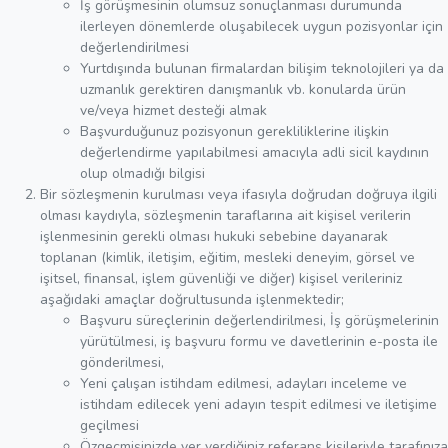
İş görüşmesinin olumsuz sonuçlanması durumunda
ilerleyen dönemlerde oluşabilecek uygun pozisyonlar için
değerlendirilmesi
Yurtdışında bulunan firmalardan bilişim teknolojileri ya da
uzmanlık gerektiren danışmanlık vb. konularda ürün
ve/veya hizmet desteği almak
Başvurduğunuz pozisyonun gerekliliklerine ilişkin
değerlendirme yapılabilmesi amacıyla adli sicil kaydının
olup olmadığı bilgisi
Bir sözleşmenin kurulması veya ifasıyla doğrudan doğruya ilgili
olması kaydıyla, sözleşmenin taraflarına ait kişisel verilerin
işlenmesinin gerekli olması hukuki sebebine dayanarak
toplanan (kimlik, iletişim, eğitim, mesleki deneyim, görsel ve
işitsel, finansal, işlem güvenliği ve diğer) kişisel verileriniz
aşağıdaki amaçlar doğrultusunda işlenmektedir;
Başvuru süreçlerinin değerlendirilmesi, İş görüşmelerinin
yürütülmesi, iş başvuru formu ve davetlerinin e-posta ile
gönderilmesi,
Yeni çalışan istihdam edilmesi, adayları inceleme ve
istihdam edilecek yeni adayın tespit edilmesi ve iletişime
geçilmesi
Özgeçmişinizde yer verdiğiniz referans kişileriyle tarafınıza