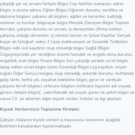
çalıştığı yer ve unvanı İletişim Bilgisi Cep telefon numarası, adres
bilgisi, e-posta adresi, Eğitim Bilgisi Öğrenim durumu, sertifika ve
diploma bilgileri, yabancı dil bilgileri, eğitim ve beceriler, katıldığı
seminer ve kurslar, bilgisayar bilgisi Mesleki Deneyim Bilgisi Toplam
tecrübe, çalışma durumu ve unvanı, iş deneyimleri (firma isimleri,
çalışmış olduğu dönemler, iş tanımı) Görsel ve İşitsel Kayıtlar Gerçek
kişiye ait fotoğraf, video 2 Ceza mahkumiyeti ve Güvenlik Tedbirleri
Bilgisi Adli sicil kaydının olup olmadığı bilgisi Sağlık Bilgisi
Özgeçmişinizde yer verdiğiniz önemli hastalık ve engelli olma durumu,
engellilik oran bilgisi Finans Bilgisi Son çalıştığı yerdeki ücret bilgisi,
talep edilen ücret bilgisi İşlem Güvenliği Bilgisi Log kayıtları, erişim
logları Diğer Sürücü belgesi olup olmadığı, askerlik durumu, muhtemel
gidiş tarihi, terhis yılı, seyahat edebilme bilgisi, gece ve vardiyalı
çalışma tercih bilgileri, referans bilgileri (referans kişisinin adı soyadı,
görevi, iletişim bilgisi) , yakın/tanıdık ad soyad, görev ve şirket bilgisi ve
varsa CV ‘ye eklenen diğer kişisel veriler, hobiler ve ilgi alanları.
Kişisel Verilerinizin Toplanma Yöntemi:
Çalışan Adayının kişisel verileri iş başvurusu süresince aşağıda
belirtilen kanallardan toplanmaktadır.