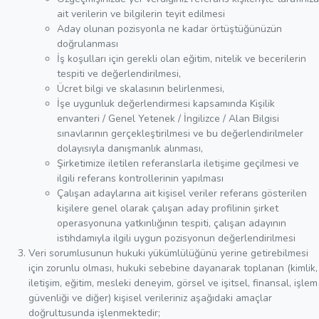
ait verilerin ve bilgilerin teyit edilmesi
Aday olunan pozisyonla ne kadar örtüştüğünüzün
doğrulanması
İş koşulları için gerekli olan eğitim, nitelik ve becerilerin
tespiti ve değerlendirilmesi,
Ücret bilgi ve skalasının belirlenmesi,
İşe uygunluk değerlendirmesi kapsamında Kişilik
envanteri / Genel Yetenek / İngilizce / Alan Bilgisi
sınavlarının gerçekleştirilmesi ve bu değerlendirilmeler
dolayısıyla danışmanlık alınması,
Şirketimize iletilen referanslarla iletişime geçilmesi ve
ilgili referans kontrollerinin yapılması
Çalışan adaylarına ait kişisel veriler referans gösterilen
kişilere genel olarak çalışan aday profilinin şirket
operasyonuna yatkınlığının tespiti, çalışan adayının
istihdamıyla ilgili uygun pozisyonun değerlendirilmesi
Veri sorumlusunun hukuki yükümlülüğünü yerine getirebilmesi
için zorunlu olması, hukuki sebebine dayanarak toplanan (kimlik,
iletişim, eğitim, mesleki deneyim, görsel ve işitsel, finansal, işlem
güvenliği ve diğer) kişisel verileriniz aşağıdaki amaçlar
doğrultusunda işlenmektedir;