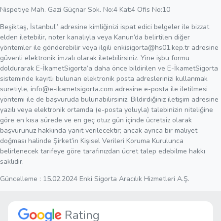
Nispetiye Mah. Gazi Güçnar Sok. No:4 Kat:4 Ofis No:10
Beşiktaş, İstanbul” adresine kimliğinizi ispat edici belgeler ile bizzat
elden iletebilir, noter kanalıyla veya Kanun’da belirtilen diğer
yöntemler ile gönderebilir veya ilgili
enkisigorta@hs01.kep.tr
adresine
güvenli elektronik imzalı olarak iletebilirsiniz. Yine işbu formu
doldurarak E-İkametSigorta’a daha önce bildirilen ve E-İkametSigorta
sisteminde kayıtlı bulunan elektronik posta adreslerinizi kullanmak
suretiyle,
info@e-ikametsigorta.com
adresine e-posta ile iletilmesi
yöntemi ile de başvuruda bulunabilirsiniz. Bildirdiğiniz iletişim adresine
yazılı veya elektronik ortamda (e-posta yoluyla) talebinizin niteliğine
göre en kısa sürede ve en geç otuz gün içinde ücretsiz olarak
başvurunuz hakkında yanıt verilecektir; ancak ayrıca bir maliyet
doğması halinde Şirket’in Kişisel Verileri Koruma Kurulunca
belirlenecek tarifeye göre tarafınızdan ücret talep edebilme hakkı
saklıdır.
Güncelleme : 15.02.2024 Enki Sigorta Aracılık Hizmetleri A.Ş.
Rating