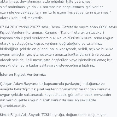
aktarılması, devralınması, elde edilebilir hâle getirilmesi,
sınıflandırılması ya da kullanılmasının engellenmesi gibi veriler
üzerinde gerçekleştirilen her türlü işlem “kişisel verilerin işlenmesi”
olarak kabul edilmektedir.
07.04.2016 tarihli 29677 sayılı Resmi Gazete’de yayımlanan 6698 sayılı
Kişisel Verilerin Korunması Kanunu (“Kanun” olarak anılacaktır)
kapsamında kişisel verilerinizi hukuka ve dürüstlük kurallarına uygun
olarak, paylaştığınız kişisel verilerin doğruluğunu ve tarafımıza
bildirdiğiniz şekilde en güncel halini koruyarak, belirli, açık ve hukuka
uygun amaçlar için, işlenecekleri amaçla bağlantılı, sınırlı ve ölçülü
olacak şekilde, ilgili mevzuatta öngörülen veya işlendikleri amaç için
gerekli olan süre kadar saklayarak işleyeceğimizi bildiririz.
İşlenen Kişisel Verileriniz:
Çalışan Adayı Başvurunuz kapsamında paylaşmış olduğunuz ve
aşağıda belirttiğimiz kişisel verileriniz Şirketimiz tarafından Kanun’a
uygun şekilde saklanacak, kaydedilecek, güncellenecek, mevzuatın
izin verdiği şekle uygun olarak Kanun’da sayılan şekillerde
işlenebilecektir.
Kimlik Bilgisi Adı, Soyadı, TCKN, uyruğu, doğum tarihi, doğum yeri,