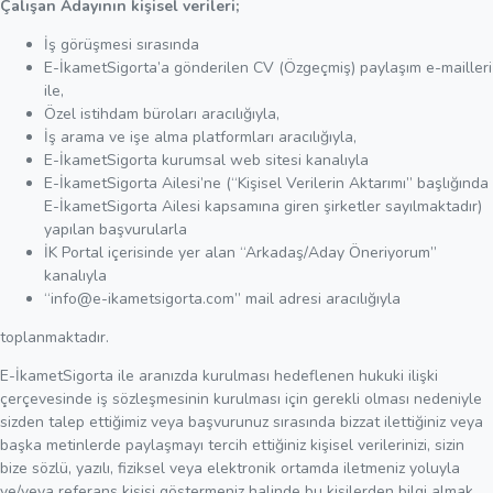
Çalışan Adayının kişisel verileri;
İş görüşmesi sırasında
E-İkametSigorta’a gönderilen CV (Özgeçmiş) paylaşım e-mailleri
ile,
Özel istihdam büroları aracılığıyla,
İş arama ve işe alma platformları aracılığıyla,
E-İkametSigorta kurumsal web sitesi kanalıyla
E-İkametSigorta Ailesi’ne (“Kişisel Verilerin Aktarımı” başlığında
E-İkametSigorta Ailesi kapsamına giren şirketler sayılmaktadır)
yapılan başvurularla
İK Portal içerisinde yer alan “Arkadaş/Aday Öneriyorum”
kanalıyla
“
info@e-ikametsigorta.com
” mail adresi aracılığıyla
toplanmaktadır.
E-İkametSigorta ile aranızda kurulması hedeflenen hukuki ilişki
çerçevesinde iş sözleşmesinin kurulması için gerekli olması nedeniyle
sizden talep ettiğimiz veya başvurunuz sırasında bizzat ilettiğiniz veya
başka metinlerde paylaşmayı tercih ettiğiniz kişisel verilerinizi, sizin
bize sözlü, yazılı, fiziksel veya elektronik ortamda iletmeniz yoluyla
ve/veya referans kişisi göstermeniz halinde bu kişilerden bilgi almak