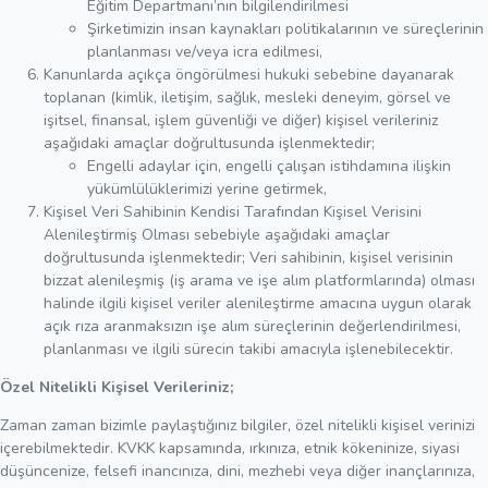
Eğitim Departmanı’nın bilgilendirilmesi
Şirketimizin insan kaynakları politikalarının ve süreçlerinin
planlanması ve/veya icra edilmesi,
Kanunlarda açıkça öngörülmesi hukuki sebebine dayanarak
toplanan (kimlik, iletişim, sağlık, mesleki deneyim, görsel ve
işitsel, finansal, işlem güvenliği ve diğer) kişisel verileriniz
aşağıdaki amaçlar doğrultusunda işlenmektedir;
Engelli adaylar için, engelli çalışan istihdamına ilişkin
yükümlülüklerimizi yerine getirmek,
Kişisel Veri Sahibinin Kendisi Tarafından Kişisel Verisini
Alenileştirmiş Olması sebebiyle aşağıdaki amaçlar
doğrultusunda işlenmektedir; Veri sahibinin, kişisel verisinin
bizzat alenileşmiş (iş arama ve işe alım platformlarında) olması
halinde ilgili kişisel veriler alenileştirme amacına uygun olarak
açık rıza aranmaksızın işe alım süreçlerinin değerlendirilmesi,
planlanması ve ilgili sürecin takibi amacıyla işlenebilecektir.
Özel Nitelikli Kişisel Verileriniz;
Zaman zaman bizimle paylaştığınız bilgiler, özel nitelikli kişisel verinizi
içerebilmektedir. KVKK kapsamında, ırkınıza, etnik kökeninize, siyasi
düşüncenize, felsefi inancınıza, dini, mezhebi veya diğer inançlarınıza,