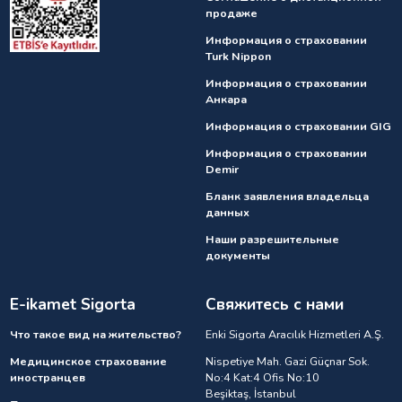
продаже
Информация о страховании
Turk Nippon
Информация о страховании
Анкарa
Информация о страховании GIG
Информация о страховании
Demir
Бланк заявления владельца
данных
Наши разрешительные
документы
E-ikamet Sigorta
Свяжитесь с нами
Что такое вид на жительство?
Enki Sigorta Aracılık Hizmetleri A.Ş.
Медицинское страхование
Nispetiye Mah. Gazi Güçnar Sok.
иностранцев
No:4 Kat:4 Ofis No:10
Beşiktaş, İstanbul