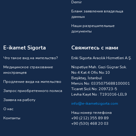
Demir
Бланк заявления владельца
данных
Наши разрешительные
документы
E-ikamet Sigorta
Свяжитесь с нами
Что такое вид на жительство?
Enki Sigorta Aracılık Hizmetleri A.Ş.
Медицинское страхование
Nispetiye Mah. Gazi Güçnar Sok.
иностранцев
No:4 Kat:4 Ofis No:10
Beşiktaş, İstanbul
Продление вида на жительство
Mersis No: 0335075688100001
Ticaret Sicil No: 209723-5
Запрос приобретенного полиса
Levha Kayıt No : T191016-LEL9
Заявка на работу
info@e-ikametsigorta.com
О нас
Наш номер телефона
Контакты
+90 (212) 355 89 89
+90 (530) 468 20 03