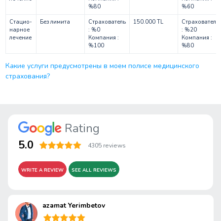
%80
%60
Стацио-
Без лимита
Страхователь
150.000 TL
Страхователь
нарное
: %0
: %20
лечение
Компания :
Компания :
%100
%80
Какие услуги предусмотрены в моем полисе медицинского
страхования?
Rating
5.0
4305 reviews
WRITE A REVIEW
SEE ALL REVIEWS
azamat Yerimbetov