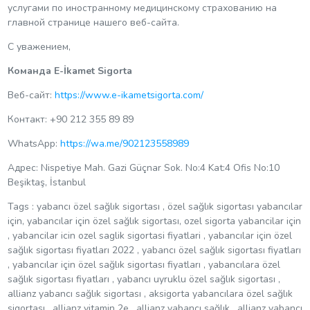
услугами по иностранному медицинскому страхованию на
главной странице нашего веб-сайта.
С уважением,
Команда E-İkamet Sigorta
Веб-сайт:
https://www.e-ikametsigorta.com/
Контакт: +90 212 355 89 89
WhatsApp:
https://wa.me/902123558989
Адрес:
Nispetiye Mah. Gazi Güçnar Sok. No:4 Kat:4 Ofis No:10
Beşiktaş, İstanbul
Tags : yabancı özel sağlık sigortası , özel sağlık sigortası yabancılar
için, yabancılar için özel sağlık sigortası, ozel sigorta yabancilar için
, yabancilar icin ozel saglik sigortasi fiyatlari , yabancılar için özel
sağlık sigortası fiyatları 2022 , yabancı özel sağlık sigortası fiyatları
, yabancılar için özel sağlık sigortası fiyatları , yabancılara özel
sağlık sigortası fiyatları , yabancı uyruklu özel sağlık sigortası ,
allianz yabancı sağlık sigortası , aksigorta yabancılara özel sağlık
sigortası , allianz vitamin 2e , allianz yabancı sağlık , allianz yabancı