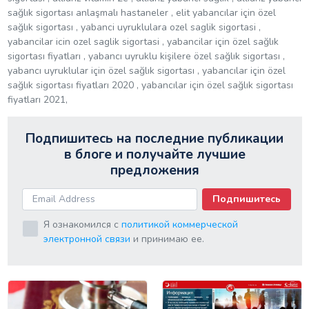
sağlık sigortası anlaşmalı hastaneler , elit yabancılar için özel
sağlık sigortası , yabanci uyruklulara ozel saglik sigortasi ,
yabancilar icin ozel saglik sigortasi , yabancilar için özel sağlık
sigortası fiyatları , yabancı uyruklu kişilere özel sağlık sigortası ,
yabancı uyruklular için özel sağlık sigortası , yabancılar için özel
sağlık sigortası fiyatları 2020 , yabancılar için özel sağlık sigortası
fiyatları 2021,
Подпишитесь на последние публикации
в блоге и получайте лучшие
предложения
Подпишитесь
Я ознакомился с
политикой коммерческой
электронной связи
и принимаю ее.