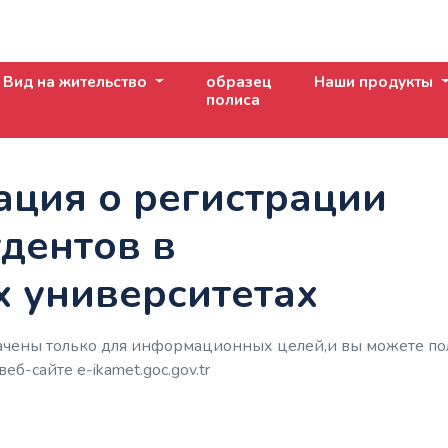
Вид на жительство
образец
Наши продукты
полиса
ция о регистрации
дентов в
х университетах
чены только для информационных целей,и вы можете по
б-сайте е-ikamet.goc.gov.tr