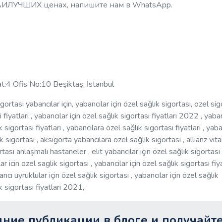
АИЛУЧШИХ ценах, напишите нам в WhatsApp.
at:4 Ofis No:10 Beşiktaş, İstanbul
gortası yabancılar için, yabancılar için özel sağlık sigortası, ozel sig
i fiyatlari , yabancılar için özel sağlık sigortası fiyatları 2022 , yaba
k sigortası fiyatları , yabancılara özel sağlık sigortası fiyatları , yab
ık sigortası , aksigorta yabancılara özel sağlık sigortası , allianz vi
rtası anlaşmalı hastaneler , elit yabancılar için özel sağlık sigortası 
 icin ozel saglik sigortasi , yabancilar için özel sağlık sigortası fiya
ncı uyruklular için özel sağlık sigortası , yabancılar için özel sağlık
k sigortası fiyatları 2021,
ние публикации в блоге и получайт