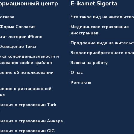
рмационный центр
E-ikamet Sigorta
отказа
Что такое вид на жительство
 Форма Согласия
Медицинское страхование
иностранцев
тат лотереи iPhone
Продление вида на жительс
Освещение Текст
Запрос приобретенного пол
ика конфиденциальности и
ьзования cookie-файлов
Заявка на работу
шение об использовании
О нас
Контакты
шение о дистанционной
же
мация о страховании Turk
n
мация о страховании Анкарa
мация о страховании GIG