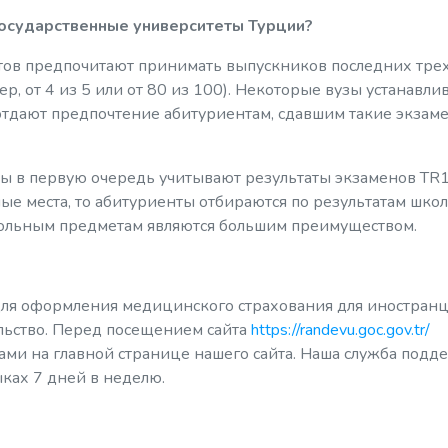
государственные университеты Турции?
ов предпочитают принимать выпускников последних трех
р, от 4 из 5 или от 80 из 100). Некоторые вузы устанавли
отдают предпочтение абитуриентам, сдавшим такие экзам
ты в первую очередь учитывают результаты экзаменов TR
ные места, то абитуриенты отбираются по результатам шко
кольным предметам являются большим преимуществом.
для оформления медицинского страхования для иностранц
льство. Перед посещением сайта
https://randevu.goc.gov.tr/
ами на главной странице нашего сайта. Наша служба подд
ыках 7 дней в неделю.