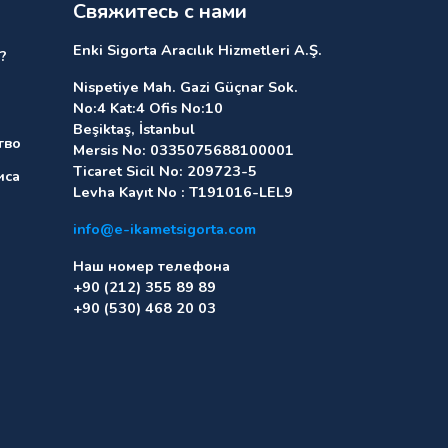
Свяжитесь с нами
Enki Sigorta Aracılık Hizmetleri A.Ş.
?
Nispetiye Mah. Gazi Güçnar Sok.
No:4 Kat:4 Ofis No:10
Beşiktaş, İstanbul
тво
Mersis No: 0335075688100001
Ticaret Sicil No: 209723-5
иса
Levha Kayıt No : T191016-LEL9
info@e-ikametsigorta.com
Наш номер телефона
+90 (212) 355 89 89
+90 (530) 468 20 03