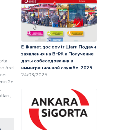
E-ikamet.goc.gov.tr Шаги Подачи
заявления на ВНЖ и Получение
orta
даты собеседования в
ncı özel
иммиграционной службе, 2025
ancı
24/03/2025
tamin 2e
,
tları ,
е