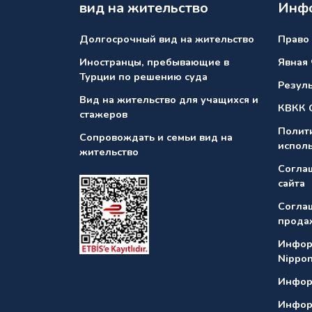
вид на жительство
Инфо
Долгосрочный вид на жительство
Право 
Иностранцы, пребывающие в
Явная
Турции по решению суда
Резуль
Вид на жительство для учащихся и
КВКК 
стажеров
Полит
Сопровождать и семьи вид на
испол
жительство
Согла
сайта
Согла
прода
Инфор
Nippo
Инфор
Инфор