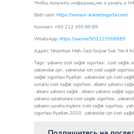
Чтобы получить информацию и узнать о Н
Веб-сайт:
https://www.e-ikametsigorta.com/
Контакт: +90 212 355 89 89
WhatsApp:
https://wa.me/902123558989
Адрес:
Nispetiye Mah. Gazi Güçnar Sok. No:4 K
Tags : yabancı özel sağlık sigortası , özel sağlık si
yabancilar için , yabancilar icin ozel saglik sigortas
sağlık sigortası fiyatları , yabancılar için özel sağlı
uyruklu özel sağlık sigortası , allianz yabancı sağl
, allianz yabancı sağlık , allianz yabancı sağlık sigo
yabanci uyruklulara ozel saglik sigortasi , yabancilar
yabancı uyruklu kişilere özel sağlık sigortası , yaba
sigortası fiyatları 2020 , yabancılar için özel sağlı
Подпишитесь на послед