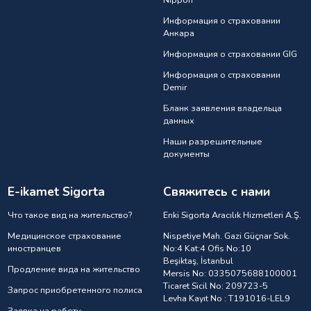
Информация о страховании
Анкарa
Информация о страховании GIG
Информация о страховании
Demir
Бланк заявления владельца
данных
Наши разрешительные
документы
E-ikamet Sigorta
Свяжитесь с нами
Что такое вид на жительство?
Enki Sigorta Aracılık Hizmetleri A.Ş.
Медицинское страхование
Nispetiye Mah. Gazi Güçnar Sok.
иностранцев
No:4 Kat:4 Ofis No:10
Beşiktaş, İstanbul
Продление вида на жительство
Mersis No: 0335075688100001
Ticaret Sicil No: 209723-5
Запрос приобретенного полиса
Levha Kayıt No : T191016-LEL9
Заявка на работу