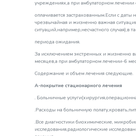
учреждениях,а при амбулаторном лечении о
оплачивается застрахованным.Если с даты н
чрезвычайная и жизненно важная ситуаци
ситуаций,например,несчастного случая),в т
периода ожидания.
За исключением экстренных и жизненно в
месяцев,а при амбулаторном лечении-6 ме
Содержание и объем лечения следующие.
А-покрытие стационарного лечения
. Больничные услуги(хирургия,операционная
.Расходы на больничную полату,кровать,п
.Все диагностики биохимические, микроби
исследования,радиологические исследован