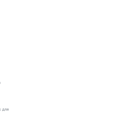
я
х для