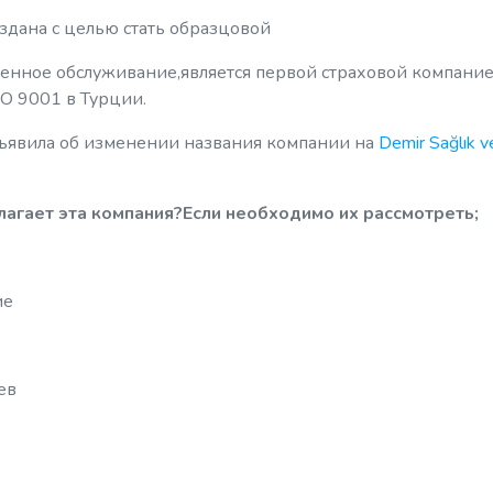
оздана с целью стать образцовой
венное обслуживание,является первой страховой компание
O 9001 в Турции.
бъявила об изменении названия компании на
Demir Sağlık v
лагает эта компания?Если необходимо их рассмотреть;
ие
ев