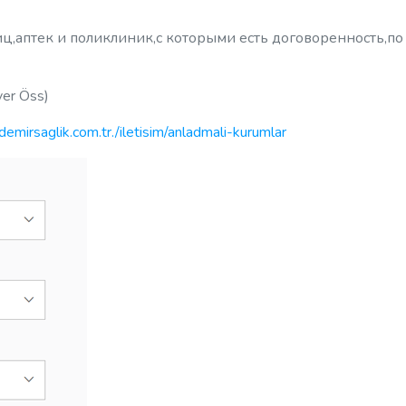
иц,аптек и поликлиник,с которыми есть договоренность,по
ver Öss)
emirsaglik.com.tr./iletisim/anladmali-kurumlar