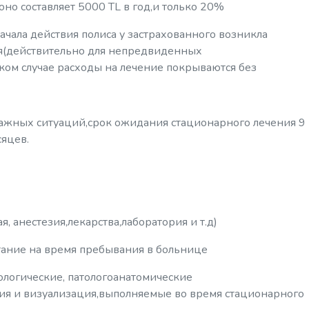
но составляет 5000 TL в год,и только 20%
ачала действия полиса у застрахованного возникла
я(действительно для непредвиденных
аком случае расходы на лечение покрываются без
ажных ситуаций,срок ожидания стационарного лечения 9
сяцев.
, анестезия,лекарства,лаборатория и т.д)
итание на время пребывания в больнице
ологические, патологоанатомические
ия и визуализация,выполняемые во время стационарного