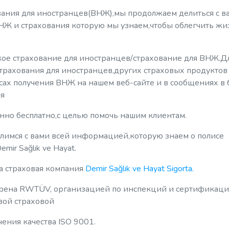
ания для иностранцев(ВНЖ),мы продолжаем делиться с в
Ж и страхования которую мы узнаем,чтобы облегчить жи
кое страхование для иностранцев/страхование для ВНЖ.Д
трахования для иностранцев,других страховых продуктов 
сах получения ВНЖ на нашем веб-сайте и в сообщениях в 
ия
нно бесплатно,с целью помочь нашим клиентам.
елимся с вами всей информацией,которую знаем о полисе
ir Sağlık ve Hayat.
за страховая компания
Demir Sağlık ve Hayat Sigorta.
ерена RWTÜV, организацией по инспекций и сертификаци
рвой страховой
ения качества ISO 9001.