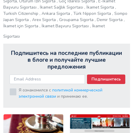
Sigorta, Oturum İzin Sigorta , Göç İdaresi Sigorta , E-İkamet
Başvuru Sigortası , İkamet Sağlık Sigortası , İkamet Sigorta ,
Turkish Citizenship , Ankara Sigorta , Türk Nippon Sigorta , Sompo
Japan Sigorta , Arex Sigorta , Groupama Sigorta , Demir Sigorta ,
İkamet için Sigorta , İkamet Başvuru Sigortası , İkamet
Sigortası
Подпишитесь на последние публикации
в блоге и получайте лучшие
предложения
Подпишитесь
Я ознакомился с
политикой коммерческой
электронной связи
и принимаю ее.