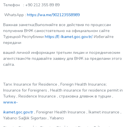
Телефон : +90 212 355 89 89
WhatsApp :
https://wa.me/902123558989
Важная заметка;Выполняйте все действия по процессам
получения ВНЖ самостоятельно на официальном сайте
Турецкой Республики
https://E-Ikamet.goc.gov.tr/
. Избегайте
передачи
вашей личной информации третьим лицам и посредническим
агентствам.Не подавайте заявку для ВНЖ за пределами этого
сайта.
Таги: Insurance for Residence , Foreign Health Insurance;
Insurance for Foreigners , Health insurance for residence permit in
Turkey , Residence Insurance , страховка длявнж в турции ,
www.e-
ikamet.goc.gov.tr
, Foreigner Health Insurance , İkamet insurance ,
Yabancı Sağlık Sigortası , Yabancı