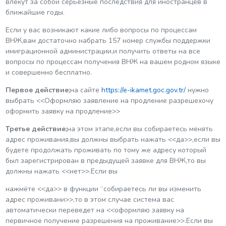
влекут за собой серьезные последствия для иностранцев в
ближайшие годы.
Если у вас возникают какие либо вопросы по процессам
ВНЖ,вам достаточно набрать 157 номер службы поддержки
имиграционной администрации,и получить ответы на все
вопросы по процессам получения ВНЖ на вашем родном языке
и совершенно бесплатно.
Первое действие;
на сайте
https://e-ikamet.goc.gov.tr/
нужно
выбрать <<Оформляю заявление на продление разрешехочу
оформить заявку на продление>>
Третье действие;
на этом этапе,если вы собираетесь менять
адрес проживания,вы должны выбрать нажать <<да>>,если вы
будете продолжать проживать по тому же адресу который
был зарегистрирован в предыдущей заявке для ВНЖ,то вы
должны нажать <<нет>>.Если вы
нажмёте <<да>> в функции “собираетесь ли вы изменить
адрес проживани>>,то в этом случае система вас
автоматически переведет на <<оформляю заявку на
первичное получение разрешения на проживание>>.Если вы