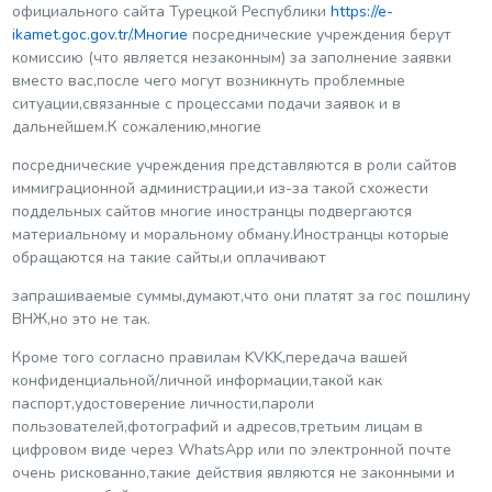
официального сайта Турецкой Республики
https://e-
ikamet.goc.gov.tr/.
Многие
посреднические учреждения берут
комиссию (что является незаконным) за заполнение заявки
вместо вас,после чего могут возникнуть проблемные
ситуации,связанные с процессами подачи заявок и в
дальнейшем.К сожалению,многие
посреднические учреждения представляются в роли сайтов
иммиграционной администрации,и из-за такой схожести
поддельных сайтов многие иностранцы подвергаются
материальному и моральному обману.Иностранцы которые
обращаются на такие сайты,и оплачивают
запрашиваемые суммы,думают,что они платят за гос пошлину
ВНЖ,но это не так.
Кроме того согласно правилам KVKK,передача вашей
конфиденциальной/личной информации,такой как
паспорт,удостоверение личности,пароли
пользователей,фотографий и адресов,третьим лицам в
цифровом виде через WhatsApp или по электронной почте
очень рискованно,такие действия являются не законными и