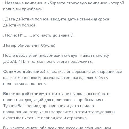
. Название компании:выбираете страховую компанию которой
полис вы приобрели.
. Дата действия полиса: вводите дату истечения срока
действия полиса.
. Полис N°........... это часть до знака '/'.
.Номер обновления:0(ноль)
После ввода этой информации следует нажать кнопку
ДОБАВИТЬ,и только после этого продолжить.
Седьмое действие;
Это краткая информация декларации,все
шаги,отмеченные красным на этом шаге,должны быть
полностью заполнены.
Восьмое действие;
На этом этапе вы должны выбрать
вариант,подходящий для цели вашего пребывания в
Турции.Ваш период проживания и дата начала
проживания,которые вы запросите на этом этапе,должны
охватывать тот же период,что и страховка.
Вы можете узнать обо всех процессах на официальном